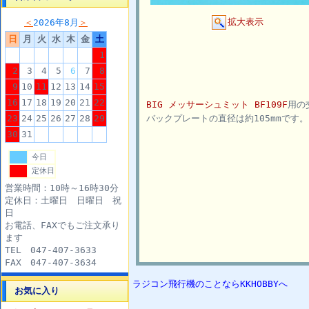
拡大表示
＜
2026年8月
＞
日
月
火
水
木
金
土
1
2
3
4
5
6
7
8
9
10
11
12
13
14
15
16
17
18
19
20
21
22
BIG メッサーシュミット BF109F
用の
23
24
25
26
27
28
29
バックプレートの直径は約105mmです。
30
31
今日
定休日
営業時間：10時～16時30分
定休日：土曜日 日曜日 祝
日
お電話、FAXでもご注文承り
ます
TEL 047-407-3633
FAX 047-407-3634
ラジコン飛行機のことならKKHOBBYへ
お気に入り