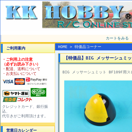
カートをみる
HOME
>
特価品コーナー
ご利用案内
【特価品】BIG メッサーシュミット 
・ご利用上の注意
（必ずお読み下さい）
・配送、送料について
BIG メッサーシュミット BF109F用
・お支払いについて
クレジットカード、銀行振
込、
代引きがご利用頂けます。
営業日カレンダー