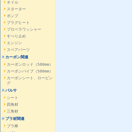
オイル
スターター
ポンプ
プラグヒート
プロペラワッシャー
すべり止め
エンジン
スペアパーツ
カーボン関連
カーボンロッド（500mm）
カーボンパイプ（500mm）
カーボンシート、ロービン
グ
バルサ
シート
四角材
三角材
プラ材関連
プラ棒