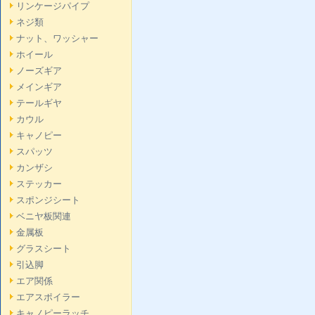
リンケージパイプ
ネジ類
ナット、ワッシャー
ホイール
ノーズギア
メインギア
テールギヤ
カウル
キャノピー
スパッツ
カンザシ
ステッカー
スポンジシート
ベニヤ板関連
金属板
グラスシート
引込脚
エア関係
エアスポイラー
キャノピーラッチ