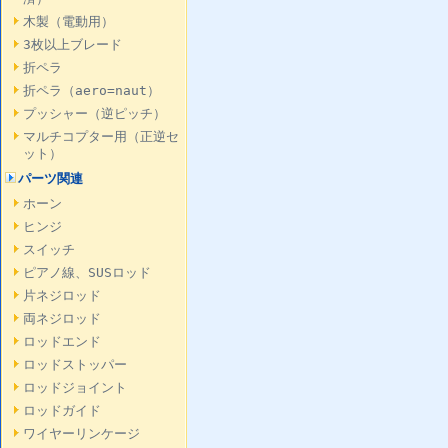
木製（電動用）
3枚以上ブレード
折ペラ
折ペラ（aero=naut）
プッシャー（逆ピッチ）
マルチコプター用（正逆セ
ット）
パーツ関連
ホーン
ヒンジ
スイッチ
ピアノ線、SUSロッド
片ネジロッド
両ネジロッド
ロッドエンド
ロッドストッパー
ロッドジョイント
ロッドガイド
ワイヤーリンケージ