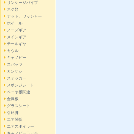
リンケージパイプ
ネジ類
ナット、ワッシャー
ホイール
ノーズギア
メインギア
テールギヤ
カウル
キャノピー
スパッツ
カンザシ
ステッカー
スポンジシート
ベニヤ板関連
金属板
グラスシート
引込脚
エア関係
エアスポイラー
キャノピーラッチ