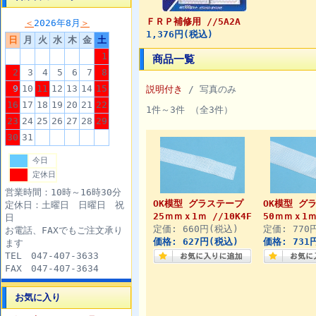
ＦＲＰ補修用 //5A2A
＜
2026年8月
＞
1,376円(税込)
日
月
火
水
木
金
土
1
商品一覧
2
3
4
5
6
7
8
9
10
11
12
13
14
15
説明付き
/ 写真のみ
16
17
18
19
20
21
22
1件～3件 （全3件）
23
24
25
26
27
28
29
30
31
今日
定休日
営業時間：10時～16時30分
OK模型 グラステープ
OK模型 グ
定休日：土曜日 日曜日 祝
25ｍｍｘ1ｍ //10K4F
50ｍｍｘ1ｍ 
日
定価: 660円(税込)
定価: 770
お電話、FAXでもご注文承り
価格: 627円(税込)
価格: 731
ます
TEL 047-407-3633
FAX 047-407-3634
お気に入り