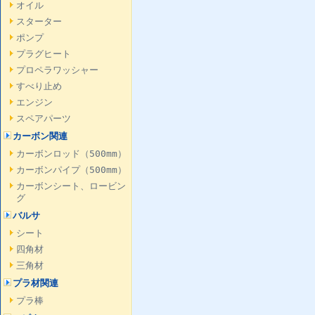
オイル
スターター
ポンプ
プラグヒート
プロペラワッシャー
すべり止め
エンジン
スペアパーツ
カーボン関連
カーボンロッド（500mm）
カーボンパイプ（500mm）
カーボンシート、ロービン
グ
バルサ
シート
四角材
三角材
プラ材関連
プラ棒