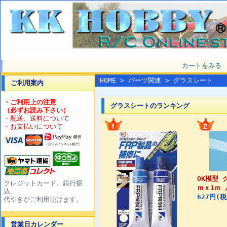
カートをみる
HOME
>
パーツ関連
> グラスシート
ご利用案内
・ご利用上の注意
グラスシートのランキング
（必ずお読み下さい）
・配送、送料について
・お支払いについて
OK模型 
クレジットカード、銀行振
ｍｘ1ｍ /
込、
627円(
代引きがご利用頂けます。
営業日カレンダー