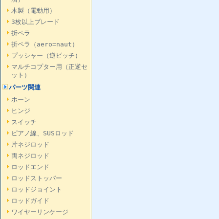
木製（電動用）
3枚以上ブレード
折ペラ
折ペラ（aero=naut）
プッシャー（逆ピッチ）
マルチコプター用（正逆セ
ット）
パーツ関連
ホーン
ヒンジ
スイッチ
ピアノ線、SUSロッド
片ネジロッド
両ネジロッド
ロッドエンド
ロッドストッパー
ロッドジョイント
ロッドガイド
ワイヤーリンケージ