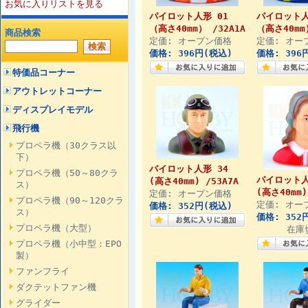
お気に入りリストを見る
パイロット人形 01
パイロット人
（高さ40mm） /32A1A
（高さ40mm）
商品検索
定価: オープン価格
定価: オー
価格: 396円(税込)
価格: 396
特価品コーナー
アウトレットコーナー
ディスプレイモデル
飛行機
プロペラ機（30クラス以
下）
パイロット人形 34
プロペラ機（50～80クラ
パイロット人
(高さ40mm) /53A7A
ス）
(高さ40mm)
定価: オープン価格
プロペラ機（90～120クラ
定価: オー
価格: 352円(税込)
ス）
価格: 352
プロペラ機（大型）
在庫
プロペラ機（小中型：EPO
製）
ファンフライ
ダクテットファン機
グライダー