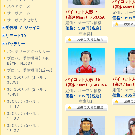
パイロット人
スペアケース
(高さ69mm)
パイロット人形 31
定価: オー
サーボアーム
(高さ69mm) /53A5A
価格: 693
サーボアクセサリー
定価: オープン価格
受信機 / ジャイロ
価格: 539円(税込)
在庫切れ
リモートID
バッテリー
バッテリーアクセサリー
プロポ、受信機用(リポ、
NiMH、NiCD)
プロポ、受信機用(LiFe)
30,35Cリポ（1セル：
パイロット人
パイロット人形 50
3.7V）
(高さ71mm)
(高さ71mm) /68A19A
30,35Cリポ（2セル：
定価: オー
定価: オープン価格
7.4V）
価格: 495
価格: 495円(税込)
35Cリポ（3セル：
在庫切れ
11.1V）
35Cリポ（4セル：
14.8V）
35Cリポ（5セル：
18.5V）