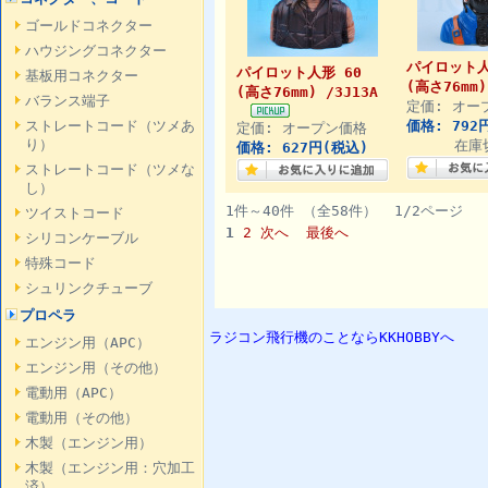
ゴールドコネクター
ハウジングコネクター
パイロット人
パイロット人形 60
基板用コネクター
(高さ76mm)
(高さ76mm) /3J13A
バランス端子
定価: オー
ストレートコード（ツメあ
価格: 792
定価: オープン価格
り）
在庫
価格: 627円(税込)
ストレートコード（ツメな
し）
1件～40件 （全58件） 1/2ページ
ツイストコード
1
2
次へ
最後へ
シリコンケーブル
特殊コード
シュリンクチューブ
プロペラ
ラジコン飛行機のことならKKHOBBYへ
エンジン用（APC）
エンジン用（その他）
電動用（APC）
電動用（その他）
木製（エンジン用）
木製（エンジン用：穴加工
済）