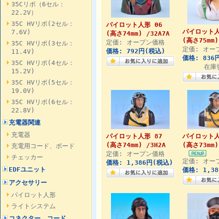
35Cリポ（6セル：
22.2V）
35C HVリポ(2セル：
パイロット人形 06
パイロット人
7.6V)
(高さ74mm) /32A7A
(高さ75mm)
定価: オープン価格
35C HVリポ(3セル：
定価: オー
価格: 792円(税込)
11.4V)
価格: 836
35C HVリポ(4セル：
在庫
15.2V)
35C HVリポ(5セル：
19.0V)
35C HVリポ(6セル：
22.8V)
充電器関連
充電器
パイロット人形 87
パイロット人
(高さ74mm) /3H2A
(高さ73mm)
充電用コード、ボード
定価: オープン価格
チェッカー
定価: オー
価格: 1,386円(税込)
EDFユニット
価格: 1,3
アクセサリー
パイロット人形
ライトシステム
コネクター、コード