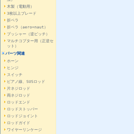
木製（電動用）
3枚以上ブレード
折ペラ
折ペラ（aero=naut）
プッシャー（逆ピッチ）
マルチコプター用（正逆セ
ット）
パーツ関連
ホーン
ヒンジ
スイッチ
ピアノ線、SUSロッド
片ネジロッド
両ネジロッド
ロッドエンド
ロッドストッパー
ロッドジョイント
ロッドガイド
ワイヤーリンケージ