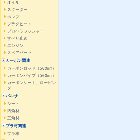
オイル
スターター
ポンプ
プラグヒート
プロペラワッシャー
すべり止め
エンジン
スペアパーツ
カーボン関連
カーボンロッド（500mm）
カーボンパイプ（500mm）
カーボンシート、ロービン
グ
バルサ
シート
四角材
三角材
プラ材関連
プラ棒