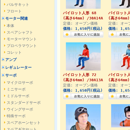
バルサキット
フロート
パイロット人形 68
パイロット人
(高さ64mm) /30A14A
(高さ64mm)
モーター関連
定価: オープン価格
定価: オー
本体
価格: 1,650円(税込)
価格: 1,6
スペアシャフト
モーターマウント
プロペラマウント
コレット
アンプ
レギュレーター
パイロット人形 72
パイロット人
サーボ
(高さ64mm) /30A13A
(高さ64mm)
マイクロサーボ
定価: オープン価格
定価: オー
ミニサーボ
価格: 1,650円(税込)
価格: 1,6
ミドルサーボ
スタンダードサーボ
ウイングサーボ
特殊サーボ
スペアホーンセット
スペアギヤセット