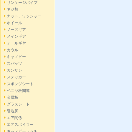
リンケージパイプ
ネジ類
ナット、ワッシャー
ホイール
ノーズギア
メインギア
テールギヤ
カウル
キャノピー
スパッツ
カンザシ
ステッカー
スポンジシート
ベニヤ板関連
金属板
グラスシート
引込脚
エア関係
エアスポイラー
キャノピーラッチ