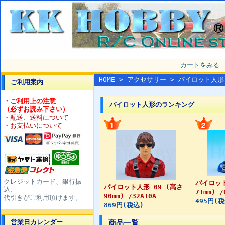
カートをみる
HOME
>
アクセサリー
> パイロット人形
ご利用案内
・ご利用上の注意
パイロット人形のランキング
（必ずお読み下さい）
・配送、送料について
・お支払いについて
クレジットカード、銀行振
パイロット
パイロット人形 09 (高さ
込、
71mm) /
90mm) /32A10A
代引きがご利用頂けます。
495円(
869円(税込)
営業日カレンダー
商品一覧