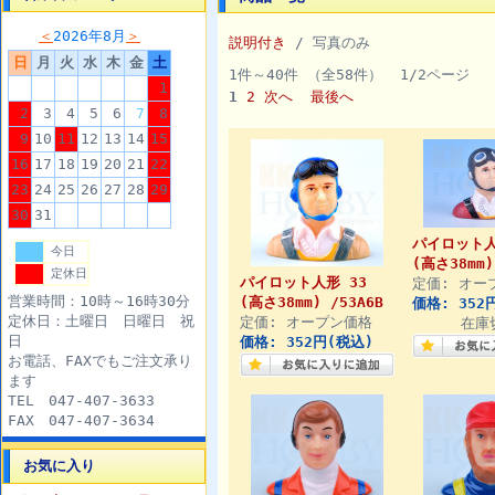
＜
2026年8月
＞
説明付き
/ 写真のみ
日
月
火
水
木
金
土
1件～40件 （全58件） 1/2ページ
1
1
2
次へ
最後へ
2
3
4
5
6
7
8
9
10
11
12
13
14
15
16
17
18
19
20
21
22
23
24
25
26
27
28
29
30
31
パイロット人
今日
(高さ38mm)
定休日
パイロット人形 33
定価: オー
営業時間：10時～16時30分
(高さ38mm) /53A6B
価格: 352
定休日：土曜日 日曜日 祝
定価: オープン価格
在庫
日
価格: 352円(税込)
お電話、FAXでもご注文承り
ます
TEL 047-407-3633
FAX 047-407-3634
お気に入り