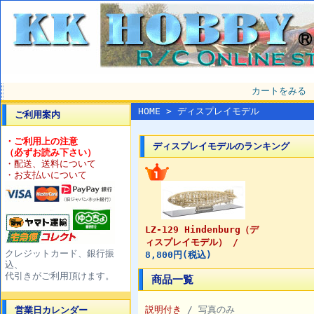
カートをみる
HOME
> ディスプレイモデル
ご利用案内
・ご利用上の注意
ディスプレイモデルのランキング
（必ずお読み下さい）
・配送、送料について
・お支払いについて
LZ-129 Hindenburg（デ
ィスプレイモデル） /
クレジットカード、銀行振
8,800円(税込)
込、
代引きがご利用頂けます。
商品一覧
説明付き
/ 写真のみ
営業日カレンダー