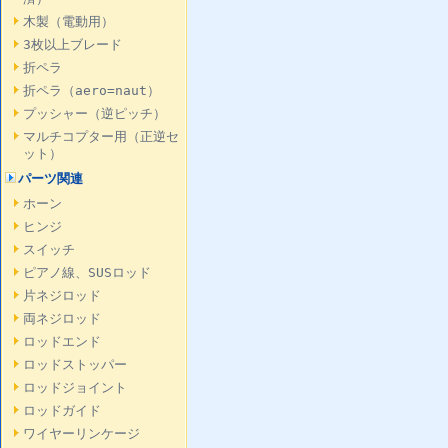
木製（電動用）
3枚以上ブレード
折ペラ
折ペラ（aero=naut）
プッシャー（逆ピッチ）
マルチコプター用（正逆セ
ット）
パーツ関連
ホーン
ヒンジ
スイッチ
ピアノ線、SUSロッド
片ネジロッド
両ネジロッド
ロッドエンド
ロッドストッパー
ロッドジョイント
ロッドガイド
ワイヤーリンケージ