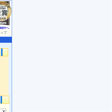
BBYへ
マップ