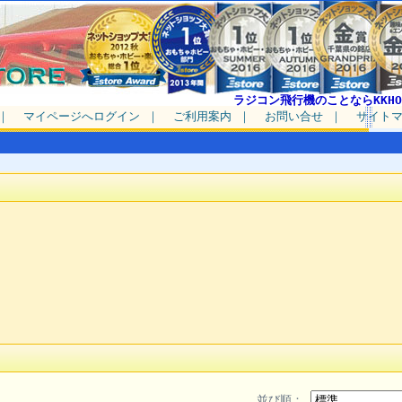
ラジコン飛行機のことならKKHO
｜
マイページへログイン
｜
ご利用案内
｜
お問い合せ
｜
サイト
並び順：