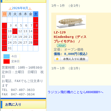
1件～1件 （全1件）
＜
2026年8月
＞
日
月
火
水
木
金
土
1
2
3
4
5
6
7
8
9
10
11
12
13
14
15
LZ-129
16
17
18
19
20
21
22
Hindenburg（ディス
プレイモデル） /
23
24
25
26
27
28
29
30
31
定価: オープン価格
価格: 8,800円(税込)
今日
定休日
営業時間：10時～16時30分
1件～1件 （全1件）
定休日：土曜日 日曜日 祝
日
お電話、FAXでもご注文承り
ます
TEL 047-407-3633
ラジコン飛行機のことならKKHOBBYへ
FAX 047-407-3634
お気に入り