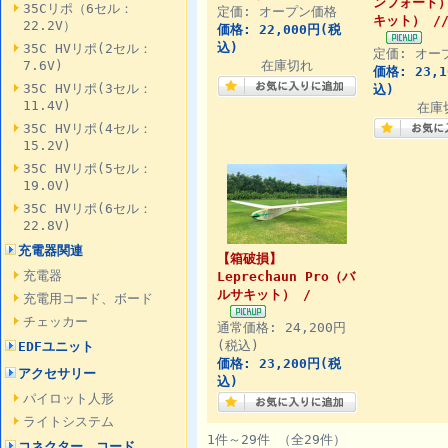
ンフォート
35Cリポ（6セル：
定価: オープン価格
キット） /
22.2V）
価格: 22,000円(税
込)
35C HVリポ(2セル：
定価: オー
7.6V)
在庫切れ
価格: 23,
35C HVリポ(3セル：
込)
11.4V)
在庫
35C HVリポ(4セル：
15.2V)
35C HVリポ(5セル：
19.0V)
35C HVリポ(6セル：
22.8V)
充電器関連
【箱破損】
充電器
Leprechaun Pro（バ
ルサキット） /
充電用コード、ボード
チェッカー
通常価格: 24,200円
(税込)
EDFユニット
価格: 23,200円(税
アクセサリー
込)
パイロット人形
ライトシステム
1件～29件 （全29件）
コネクター、コード