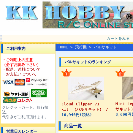
カートをみる
HOME
>
飛行機
> バルサキット
ご利用案内
・ご利用上の注意
バルサキットのランキング
（必ずお読み下さい）
・配送、送料について
・お支払いについて
Mini L
Cloud Clipper 71
クレジットカード、銀行振
サキット）
kit （バルサキット） /
込、
8,690円
16,940円(税込)
代引きがご利用頂けます。
商品一覧
営業日カレンダー