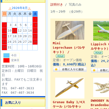
説明付き
/ 写真のみ
＜
2026年8月
＞
1件～29件 （全29件）
日
月
火
水
木
金
土
1
2
3
4
5
6
7
8
9
10
11
12
13
14
15
16
17
18
19
20
21
22
23
24
25
26
27
28
29
Mini
Lippisch
30
31
Leprechaun（バルサ
ルサキット）
キット） /
今日
定価: オー
定価: オープン価格
定休日
価格: 24,
価格: 8,690円(税込)
込)
営業時間：10時～16時30分
定休日：土曜日 日曜日 祝
日
お電話、FAXでもご注文承り
ます
TEL 047-407-3633
FAX 047-407-3634
DWHOBBY H
Grunau Baby 1/4ス
お気に入り
Brandenbu
ケール（バルサキッ