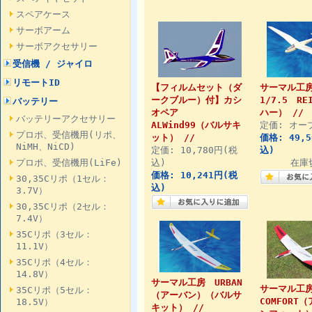
スペアケース
サーボアーム
サーボアクセサリー
受信機 / ジャイロ
リモートID
【フィルムセット（ダ
サーマル
ークブルー）付】カシ
1/7.5 RE
バッテリー
オペア
ハー） //
バッテリーアクセサリー
ALWind99（バルサキ
定価: オー
プロポ、受信機用(リポ、
ット） //
価格: 49,
NiMH、NiCD)
定価: 10,780円(税
込)
プロポ、受信機用(LiFe)
込)
在庫
価格: 10,241円(税
30,35Cリポ（1セル：
込)
3.7V）
30,35Cリポ（2セル：
7.4V）
35Cリポ（3セル：
11.1V）
35Cリポ（4セル：
14.8V）
サーマル工房 URBAN
サーマル工房
35Cリポ（5セル：
（アーバン）（バルサ
COMFORT
18.5V）
キット） //