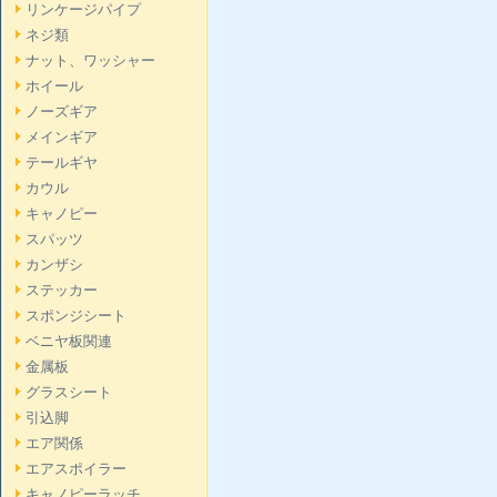
リンケージパイプ
ネジ類
ナット、ワッシャー
ホイール
ノーズギア
メインギア
テールギヤ
カウル
キャノピー
スパッツ
カンザシ
ステッカー
スポンジシート
ベニヤ板関連
金属板
グラスシート
引込脚
エア関係
エアスポイラー
キャノピーラッチ