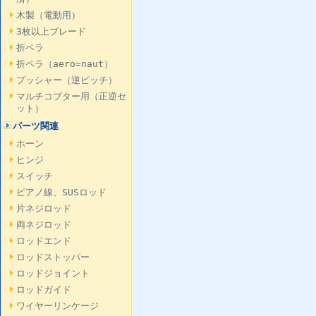
木製（電動用）
3枚以上ブレード
折ペラ
折ペラ（aero=naut）
プッシャー（逆ピッチ）
マルチコプター用（正逆セ
ット）
パーツ関連
ホーン
ヒンジ
スイッチ
ピアノ線、SUSロッド
片ネジロッド
両ネジロッド
ロッドエンド
ロッドストッパー
ロッドジョイント
ロッドガイド
ワイヤーリンケージ