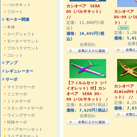
バルサキット
カシオペア SERA
DS（バルサキット）
カシオペア 
フロート
//
DS-99（
モーター関連
定価: 11,880円(税
ト） /
本体
込)
定価: 5,2
価格: 10,692円(税
スペアシャフト
価格: 5,0
込)
モーターマウント
在庫
在庫切れ
プロペラマウント
コレット
アンプ
レギュレーター
サーボ
【フィルムセット（バ
カシオペ
マイクロサーボ
イオレット）付】カシ
ALWind9
オペア SERA DS-
ミニサーボ
ット） //
99（バルサキット） /
ミドルサーボ
定価: 8,2
定価: 8,030円(税込)
スタンダードサーボ
価格: 7,8
価格: 7,628円(税込)
ウイングサーボ
在庫切れ
特殊サーボ
スペアホーンセット
スペアギヤセット