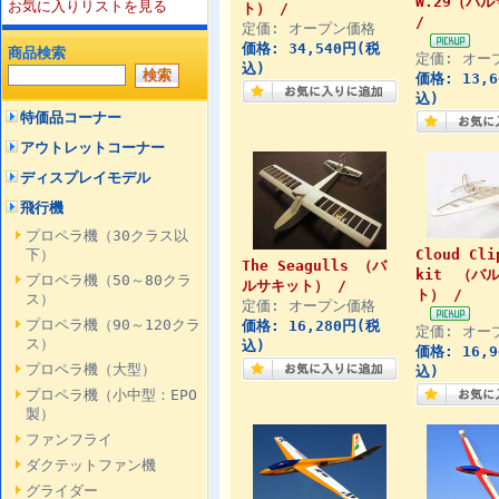
W.29（バ
お気に入りリストを見る
ト） /
/
定価: オープン価格
価格: 34,540円(税
商品検索
定価: オー
込)
価格: 13,
込)
特価品コーナー
アウトレットコーナー
ディスプレイモデル
飛行機
プロペラ機（30クラス以
下）
Cloud Cli
The Seagulls （バ
kit （バ
プロペラ機（50～80クラ
ルサキット） /
ト） /
ス）
定価: オープン価格
プロペラ機（90～120クラ
価格: 16,280円(税
定価: オー
ス）
込)
価格: 16,
プロペラ機（大型）
込)
プロペラ機（小中型：EPO
製）
ファンフライ
ダクテットファン機
グライダー