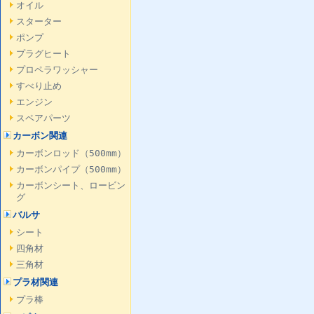
オイル
スターター
ポンプ
プラグヒート
プロペラワッシャー
すべり止め
エンジン
スペアパーツ
カーボン関連
カーボンロッド（500mm）
カーボンパイプ（500mm）
カーボンシート、ロービン
グ
バルサ
シート
四角材
三角材
プラ材関連
プラ棒