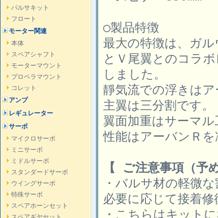
バルサキット
フロート
○製品特徴
モーター関連
最大の特徴は、ガル
本体
スペアシャフト
とＶ尾翼とのコラボ
モーターマウント
しました。
プロペラマウント
靜気流での浮きはア
コレット
アンプ
主翼は三分割です。
レギュレーター
翼面加重はサーマル
サーボ
性能はアーバンＲを
マイクロサーボ
ミニサーボ
ミドルサーボ
【 ご注意事項（予
スタンダードサーボ
・バルサ材の軽微な
ウイングサーボ
特殊サーボ
必要に応じて接着修
スペアホーンセット
・こちらはキットに
スペアギヤセット