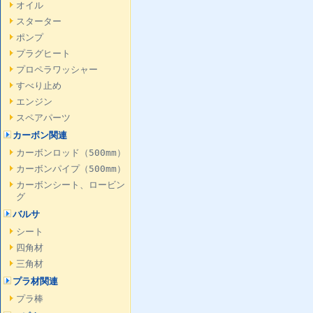
オイル
スターター
ポンプ
プラグヒート
プロペラワッシャー
すべり止め
エンジン
スペアパーツ
カーボン関連
カーボンロッド（500mm）
カーボンパイプ（500mm）
カーボンシート、ロービン
グ
バルサ
シート
四角材
三角材
プラ材関連
プラ棒