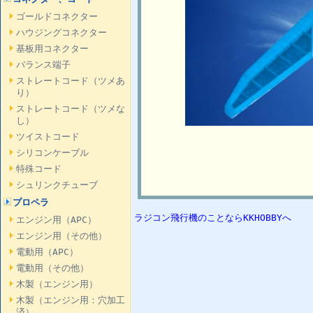
ゴールドコネクター
ハウジングコネクター
基板用コネクター
バランス端子
ストレートコード（ツメあ
り）
ストレートコード（ツメな
し）
ツイストコード
シリコンケーブル
特殊コード
シュリンクチューブ
プロペラ
ラジコン飛行機のことならKKHOBBYへ
エンジン用（APC）
エンジン用（その他）
電動用（APC）
電動用（その他）
木製（エンジン用）
木製（エンジン用：穴加工
済）