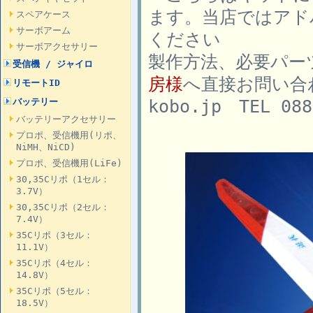
ます。当店ではアド
スペアケース
サーボアーム
ください
サーボアクセサリー
製作方法、必要パー
受信機 / ジャイロ
房様
へ直接お問い合わ
リモートID
kobo.jp TEL 08
バッテリー
バッテリーアクセサリー
プロポ、受信機用(リポ、
NiMH、NiCD)
プロポ、受信機用(LiFe)
30,35Cリポ（1セル：
3.7V）
30,35Cリポ（2セル：
7.4V）
35Cリポ（3セル：
11.1V）
35Cリポ（4セル：
14.8V）
35Cリポ（5セル：
18.5V）