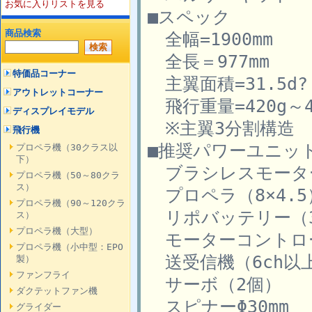
お気に入りリストを見る
■スペック
商品検索
全幅=1900mm
全長＝977mm
特価品コーナー
主翼面積=31.5d?
アウトレットコーナー
飛行重量=420g～4
ディスプレイモデル
※主翼3分割構造
飛行機
■推奨パワーユニッ
プロペラ機（30クラス以
下）
ブラシレスモーター
プロペラ機（50～80クラ
ス）
プロペラ（8×4.5
プロペラ機（90～120クラ
リポバッテリー（3S
ス）
プロペラ機（大型）
モーターコントロー
プロペラ機（小中型：EPO
送受信機（6ch以
製）
ファンフライ
サーボ（2個）
ダクテットファン機
スピナーΦ30mm
グライダー