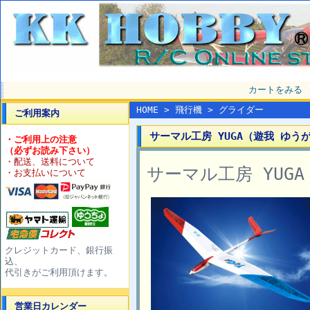
カートをみる
HOME
>
飛行機
>
グライダー
ご利用案内
サーマル工房 YUGA（遊我 ゆう
・ご利用上の注意
（必ずお読み下さい）
・配送、送料について
サーマル工房 YUG
・お支払いについて
クレジットカード、銀行振
込、
代引きがご利用頂けます。
営業日カレンダー