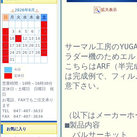
拡大表示
＜
2026年8月
＞
日
月
火
水
木
金
土
1
2
3
4
5
6
7
8
9
10
11
12
13
14
15
サーマル工房のYUG
16
17
18
19
20
21
22
23
24
25
26
27
28
29
ラダー機のためエル
30
31
こちらはARF（半
今日
は完成例で、フィル
定休日
営業時間：10時～16時30分
意下さい。
定休日：土曜日 日曜日 祝
日
お電話、FAXでもご注文承り
ます
TEL 047-407-3633
（以下はメーカーホ
FAX 047-407-3634
■製品内容
お気に入り
バルサーキット