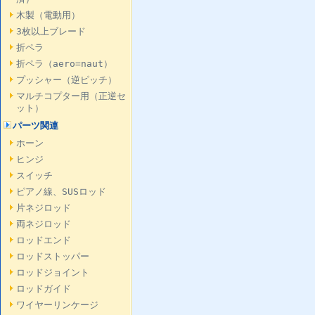
木製（電動用）
3枚以上ブレード
折ペラ
折ペラ（aero=naut）
プッシャー（逆ピッチ）
マルチコプター用（正逆セ
ット）
パーツ関連
ホーン
ヒンジ
スイッチ
ピアノ線、SUSロッド
片ネジロッド
両ネジロッド
ロッドエンド
ロッドストッパー
ロッドジョイント
ロッドガイド
ワイヤーリンケージ