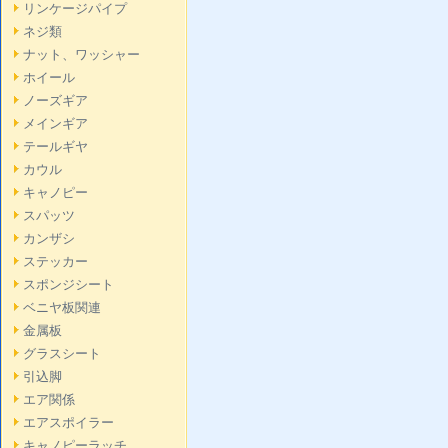
リンケージパイプ
ネジ類
ナット、ワッシャー
ホイール
ノーズギア
メインギア
テールギヤ
カウル
キャノピー
スパッツ
カンザシ
ステッカー
スポンジシート
ベニヤ板関連
金属板
グラスシート
引込脚
エア関係
エアスポイラー
キャノピーラッチ