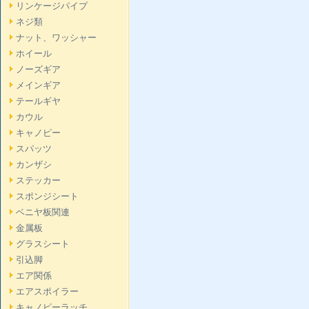
リンケージパイプ
ネジ類
ナット、ワッシャー
ホイール
ノーズギア
メインギア
テールギヤ
カウル
キャノピー
スパッツ
カンザシ
ステッカー
スポンジシート
ベニヤ板関連
金属板
グラスシート
引込脚
エア関係
エアスポイラー
キャノピーラッチ