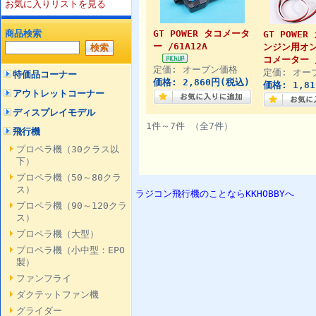
お気に入りリストを見る
商品検索
GT POWER タコメータ
GT POWE
ー /61A12A
ンジン用オ
コメーター /
定価: オープン価格
定価: オー
特価品コーナー
価格: 2,860円(税込)
価格: 1,8
アウトレットコーナー
ディスプレイモデル
1件～7件 （全7件）
飛行機
プロペラ機（30クラス以
下）
プロペラ機（50～80クラ
ス）
ラジコン飛行機のことならKKHOBBYへ
プロペラ機（90～120クラ
ス）
プロペラ機（大型）
プロペラ機（小中型：EPO
製）
ファンフライ
ダクテットファン機
グライダー