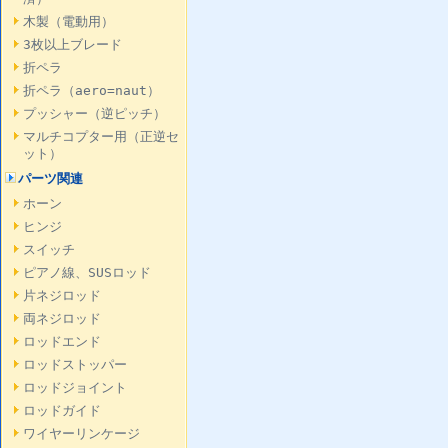
木製（電動用）
3枚以上ブレード
折ペラ
折ペラ（aero=naut）
プッシャー（逆ピッチ）
マルチコプター用（正逆セ
ット）
パーツ関連
ホーン
ヒンジ
スイッチ
ピアノ線、SUSロッド
片ネジロッド
両ネジロッド
ロッドエンド
ロッドストッパー
ロッドジョイント
ロッドガイド
ワイヤーリンケージ