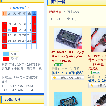
商品一覧
＜
2026年8月
＞
説明付き
/ 写真のみ
日
月
火
水
木
金
土
1
1件～7件 （全7件）
2
3
4
5
6
7
8
9
10
11
12
13
14
15
16
17
18
19
20
21
22
23
24
25
26
27
28
29
30
31
GT POWER ８S バッテ
今日
GT POWER
リーキャパシティメー
定休日
付バッテリ
ター /39A3A
ー（2-6セ
営業時間：10時～16時30分
/1J2A
定休日：土曜日 日曜日 祝
定価: オープン価格
日
価格: 2,310円(税込)
定価: オー
お電話、FAXでもご注文承り
価格: 1,1
ます
TEL 047-407-3633
FAX 047-407-3634
お気に入り