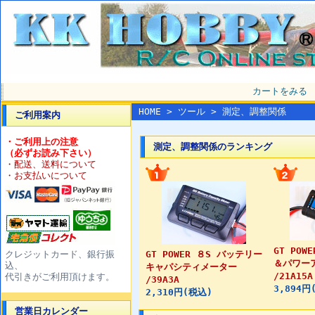
カートをみる
HOME
>
ツール
> 測定、調整関係
ご利用案内
・ご利用上の注意
測定、調整関係のランキング
（必ずお読み下さい）
・配送、送料について
・お支払いについて
GT PO
クレジットカード、銀行振
GT POWER ８S バッテリー
＆パワー
込、
キャパシティメーター
/21A15A
代引きがご利用頂けます。
/39A3A
3,894円
2,310円(税込)
営業日カレンダー