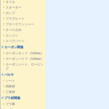
オイル
スターター
ポンプ
プラグヒート
プロペラワッシャー
すべり止め
エンジン
スペアパーツ
カーボン関連
カーボンロッド（500mm）
カーボンパイプ（500mm）
カーボンシート、ロービン
グ
バルサ
シート
四角材
三角材
プラ材関連
プラ棒