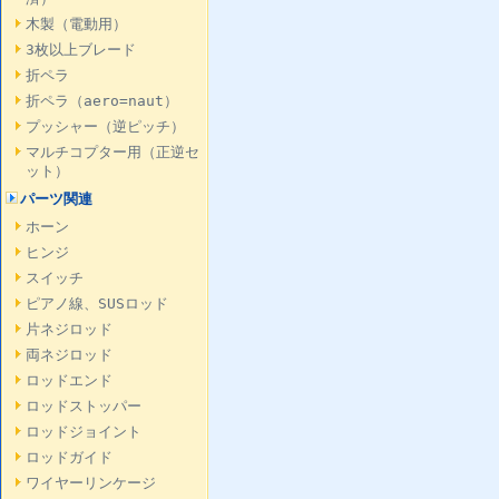
木製（電動用）
3枚以上ブレード
折ペラ
折ペラ（aero=naut）
プッシャー（逆ピッチ）
マルチコプター用（正逆セ
ット）
パーツ関連
ホーン
ヒンジ
スイッチ
ピアノ線、SUSロッド
片ネジロッド
両ネジロッド
ロッドエンド
ロッドストッパー
ロッドジョイント
ロッドガイド
ワイヤーリンケージ