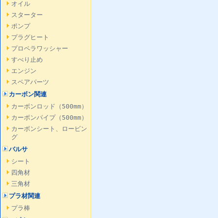
オイル
スターター
ポンプ
プラグヒート
プロペラワッシャー
すべり止め
エンジン
スペアパーツ
カーボン関連
カーボンロッド（500mm）
カーボンパイプ（500mm）
カーボンシート、ロービン
グ
バルサ
シート
四角材
三角材
プラ材関連
プラ棒