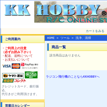
カートをみる
HOME
>
ツール
> 洗浄、清掃
ご利用案内
商品一覧
・ご利用上の注意
（必ずお読み下さい）
該当商品はありません
・配送、送料について
・お支払いについて
ラジコン飛行機のことならKKHOBBYへ
クレジットカード、銀行振
込、
代引きがご利用頂けます。
営業日カレンダー