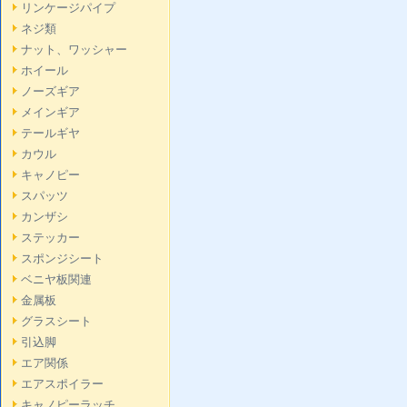
リンケージパイプ
ネジ類
ナット、ワッシャー
ホイール
ノーズギア
メインギア
テールギヤ
カウル
キャノピー
スパッツ
カンザシ
ステッカー
スポンジシート
ベニヤ板関連
金属板
グラスシート
引込脚
エア関係
エアスポイラー
キャノピーラッチ