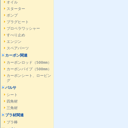
オイル
スターター
ポンプ
プラグヒート
プロペラワッシャー
すべり止め
エンジン
スペアパーツ
カーボン関連
カーボンロッド（500mm）
カーボンパイプ（500mm）
カーボンシート、ロービン
グ
バルサ
シート
四角材
三角材
プラ材関連
プラ棒