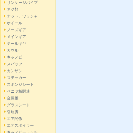
リンケージパイプ
ネジ類
ナット、ワッシャー
ホイール
ノーズギア
メインギア
テールギヤ
カウル
キャノピー
スパッツ
カンザシ
ステッカー
スポンジシート
ベニヤ板関連
金属板
グラスシート
引込脚
エア関係
エアスポイラー
キャノピーラッチ