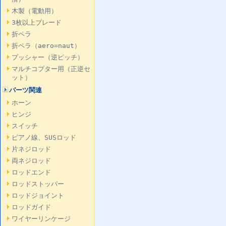
木製（電動用）
3枚以上ブレード
折ペラ
折ペラ（aero=naut）
プッシャー（逆ピッチ）
マルチコプター用（正逆セ
ット）
パーツ関連
ホーン
ヒンジ
スイッチ
ピアノ線、SUSロッド
片ネジロッド
両ネジロッド
ロッドエンド
ロッドストッパー
ロッドジョイント
ロッドガイド
ワイヤーリンケージ