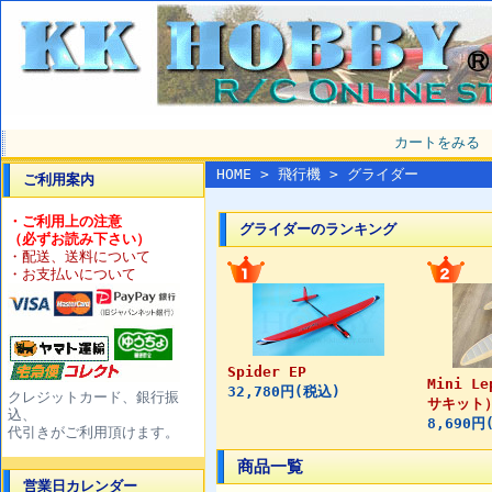
カートをみる
HOME
>
飛行機
> グライダー
ご利用案内
・ご利用上の注意
グライダーのランキング
（必ずお読み下さい）
・配送、送料について
・お支払いについて
Spider EP
Mini L
32,780円(税込)
クレジットカード、銀行振
サキット）
込、
8,690円
代引きがご利用頂けます。
商品一覧
営業日カレンダー