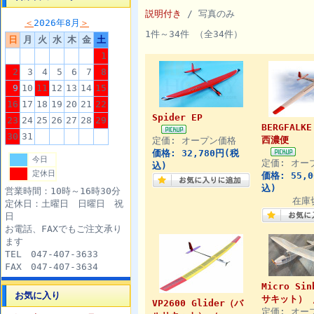
説明付き
/ 写真のみ
＜
2026年8月
＞
1件～34件 （全34件）
日
月
火
水
木
金
土
1
2
3
4
5
6
7
8
9
10
11
12
13
14
15
16
17
18
19
20
21
22
Spider EP
23
24
25
26
27
28
29
BERGFALKE
30
31
西濃便
定価: オープン価格
価格: 32,780円(税
今日
定価: オー
込)
定休日
価格: 55,
込)
営業時間：10時～16時30分
在庫
定休日：土曜日 日曜日 祝
日
お電話、FAXでもご注文承り
ます
TEL 047-407-3633
FAX 047-407-3634
Micro Si
お気に入り
サキット） 
VP2600 Glider（バ
定価: オー