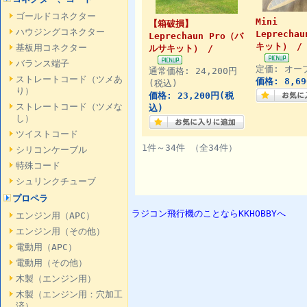
ゴールドコネクター
Mini
【箱破損】
ハウジングコネクター
Leprech
Leprechaun Pro（バ
キット） /
基板用コネクター
ルサキット） /
バランス端子
定価: オー
通常価格: 24,200円
ストレートコード（ツメあ
価格: 8,6
(税込)
り）
価格: 23,200円(税
ストレートコード（ツメな
込)
し）
ツイストコード
1件～34件 （全34件）
シリコンケーブル
特殊コード
シュリンクチューブ
プロペラ
ラジコン飛行機のことならKKHOBBYへ
エンジン用（APC）
エンジン用（その他）
電動用（APC）
電動用（その他）
木製（エンジン用）
木製（エンジン用：穴加工
済）