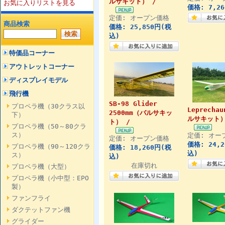
ルサキット） /
お気に入りリストを見る
価格: 7,2
定価: オープン価格
商品検索
価格: 25,850円(税
込)
特価品コーナー
アウトレットコーナー
ディスプレイモデル
飛行機
SB-98 Glider
プロペラ機（30クラス以
Leprecha
2500mm（バルサキッ
下）
ルサキット）
ト） /
プロペラ機（50～80クラ
ス）
定価: オー
定価: オープン価格
価格: 24,
プロペラ機（90～120クラ
価格: 18,260円(税
込)
ス）
込)
在庫切れ
プロペラ機（大型）
プロペラ機（小中型：EPO
製）
ファンフライ
ダクテットファン機
グライダー