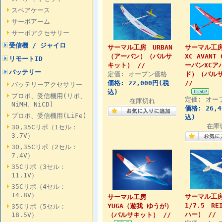
スペアケース
サーボアーム
サーボアクセサリー
受信機 / ジャイロ
サーマル工房 URBAN
サーマル工房
（アーバン）（バルサ
XC AVANT
リモートID
キット） //
ーバンXCア
バッテリー
定価: オープン価格
ド）（バル
価格: 22,000円(税
//
バッテリーアクセサリー
込)
プロポ、受信機用(リポ、
定価: オー
在庫切れ
NiMH、NiCD)
価格: 26,
プロポ、受信機用(LiFe)
込)
在庫
30,35Cリポ（1セル：
3.7V）
30,35Cリポ（2セル：
7.4V）
35Cリポ（3セル：
11.1V）
35Cリポ（4セル：
14.8V）
サーマル
サーマル工房
1/7.5 RE
YUGA（遊我 ゆうが）
35Cリポ（5セル：
ハー） //
18.5V）
（バルサキット） //