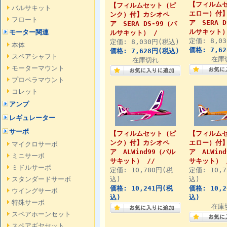
【フィルム
【フィルムセット（ピ
バルサキット
エロー）付
ンク）付】カシオペ
フロート
ア SERA 
ア SERA DS-99（バ
ルサキット）
モーター関連
ルサキット） /
定価: 8,0
定価: 8,030円(税込)
本体
価格: 7,6
価格: 7,628円(税込)
スペアシャフト
在庫
在庫切れ
モーターマウント
プロペラマウント
コレット
アンプ
レギュレーター
サーボ
【フィルムセット（ピ
【フィルム
ンク）付】カシオペ
エロー）付
マイクロサーボ
ア ALWind99（バル
ア ALWin
ミニサーボ
サキット） //
サキット） 
ミドルサーボ
定価: 10,780円(税
定価: 10,
スタンダードサーボ
込)
込)
価格: 10,241円(税
価格: 10,
ウイングサーボ
込)
込)
特殊サーボ
在庫
スペアホーンセット
スペアギヤセット