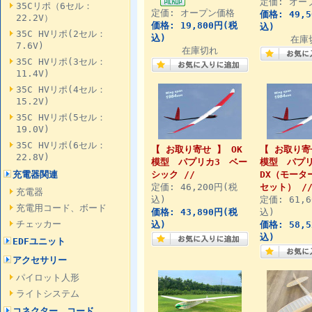
定価: オー
35Cリポ（6セル：
定価: オープン価格
価格: 49,
22.2V）
価格: 19,800円(税
込)
35C HVリポ(2セル：
込)
在庫
7.6V)
在庫切れ
35C HVリポ(3セル：
11.4V)
35C HVリポ(4セル：
15.2V)
35C HVリポ(5セル：
19.0V)
35C HVリポ(6セル：
【 お取り寄せ 】 OK
【 お取り寄
22.8V)
模型 パプリカ3 ベー
模型 パプ
充電器関連
シック //
DX（モータ
定価: 46,200円(税
セット） /
充電器
込)
定価: 61,
充電用コード、ボード
価格: 43,890円(税
込)
チェッカー
込)
価格: 58,
込)
EDFユニット
アクセサリー
パイロット人形
ライトシステム
コネクター、コード