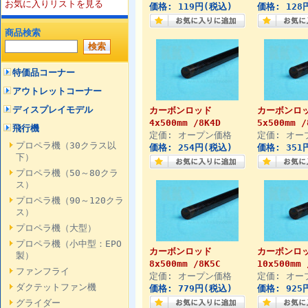
お気に入りリストを見る
価格: 119円(税込)
価格: 128
商品検索
特価品コーナー
アウトレットコーナー
ディスプレイモデル
カーボンロッド
カーボンロ
4x500mm /8K4D
5x500mm /
飛行機
定価: オープン価格
定価: オー
プロペラ機（30クラス以
価格: 254円(税込)
価格: 351
下）
プロペラ機（50～80クラ
ス）
プロペラ機（90～120クラ
ス）
プロペラ機（大型）
プロペラ機（小中型：EPO
カーボンロッド
カーボンロ
製）
8x500mm /8K5C
10x500mm 
ファンフライ
定価: オープン価格
定価: オー
ダクテットファン機
価格: 779円(税込)
価格: 925
グライダー