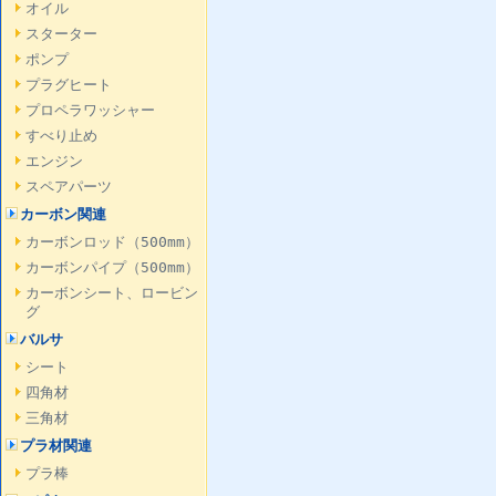
オイル
スターター
ポンプ
プラグヒート
プロペラワッシャー
すべり止め
エンジン
スペアパーツ
カーボン関連
カーボンロッド（500mm）
カーボンパイプ（500mm）
カーボンシート、ロービン
グ
バルサ
シート
四角材
三角材
プラ材関連
プラ棒