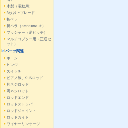
木製（電動用）
3枚以上ブレード
折ペラ
折ペラ（aero=naut）
プッシャー（逆ピッチ）
マルチコプター用（正逆セ
ット）
パーツ関連
ホーン
ヒンジ
スイッチ
ピアノ線、SUSロッド
片ネジロッド
両ネジロッド
ロッドエンド
ロッドストッパー
ロッドジョイント
ロッドガイド
ワイヤーリンケージ