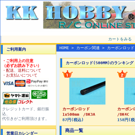
カートをみる
HOME
>
カーボン関連
> カーボンロッド（
ご利用案内
・ご利用上の注意
カーボンロッド(500MM)のランキング
（必ずお読み下さい）
・配送、送料について
・お支払いについて
クレジットカード、銀行振
カーボンロッド
カーボンロ
込、
1x500mm /8K3A
/8K4C
代引きがご利用頂けます。
87円(税込)
158円(
商品一覧
営業日カレンダー