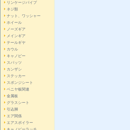
リンケージパイプ
ネジ類
ナット、ワッシャー
ホイール
ノーズギア
メインギア
テールギヤ
カウル
キャノピー
スパッツ
カンザシ
ステッカー
スポンジシート
ベニヤ板関連
金属板
グラスシート
引込脚
エア関係
エアスポイラー
キャノピーラッチ