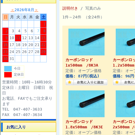
説明付き
/ 写真のみ
＜
2026年8月
＞
日
月
火
水
木
金
土
1件～24件 （全24件）
1
2
3
4
5
6
7
8
9
10
11
12
13
14
15
16
17
18
19
20
21
22
23
24
25
26
27
28
29
30
31
カーボンロッド
カーボンロ
1x500mm /8K3A
1.2x500mm
今日
定価: オープン価格
定価: オー
定休日
価格: 87円(税込)
価格: 96円
営業時間：10時～16時30分
定休日：土曜日 日曜日 祝
日
お電話、FAXでもご注文承り
ます
TEL 047-407-3633
FAX 047-407-3634
カーボンロッド
カーボンロ
お気に入り
1.8x500mm /8K3E
2x500mm /
定価: オープン価格
定価: オー