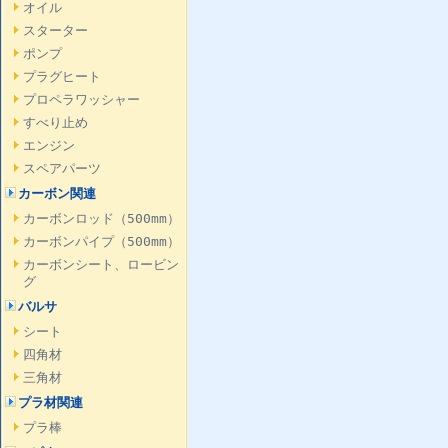
オイル
スターター
ポンプ
プラグヒート
プロペラワッシャー
すべり止め
エンジン
スペアパーツ
カーボン関連
カーボンロッド（500mm）
カーボンパイプ（500mm）
カーボンシート、ロービン
グ
バルサ
シート
四角材
三角材
プラ材関連
プラ棒