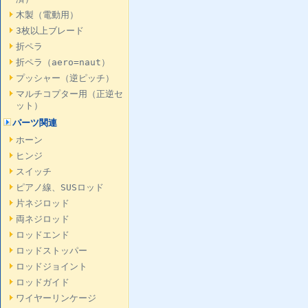
木製（電動用）
3枚以上ブレード
折ペラ
折ペラ（aero=naut）
プッシャー（逆ピッチ）
マルチコプター用（正逆セ
ット）
パーツ関連
ホーン
ヒンジ
スイッチ
ピアノ線、SUSロッド
片ネジロッド
両ネジロッド
ロッドエンド
ロッドストッパー
ロッドジョイント
ロッドガイド
ワイヤーリンケージ