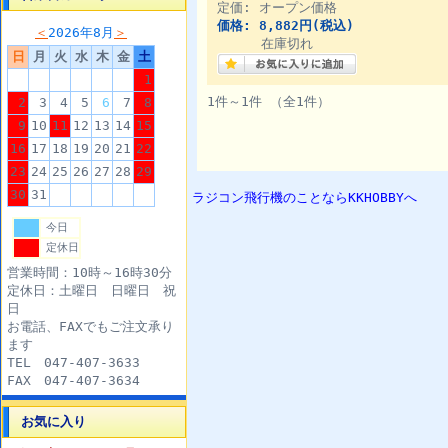
定価: オープン価格
価格: 8,882円(税込)
＜
2026年8月
＞
在庫切れ
日
月
火
水
木
金
土
1
1件～1件 （全1件）
2
3
4
5
6
7
8
9
10
11
12
13
14
15
16
17
18
19
20
21
22
23
24
25
26
27
28
29
30
31
ラジコン飛行機のことならKKHOBBYへ
今日
定休日
営業時間：10時～16時30分
定休日：土曜日 日曜日 祝
日
お電話、FAXでもご注文承り
ます
TEL 047-407-3633
FAX 047-407-3634
お気に入り