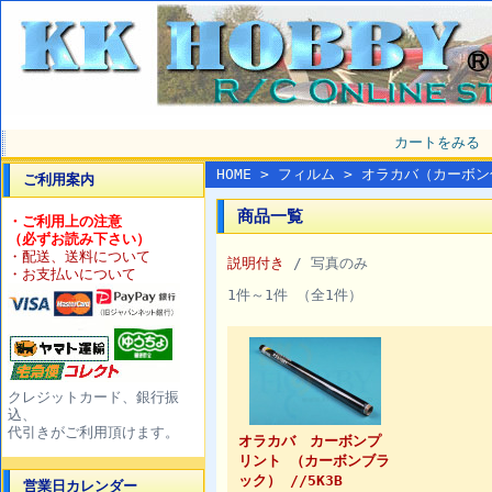
カートをみる
HOME
>
フィルム
> オラカバ（カーボン
ご利用案内
商品一覧
・ご利用上の注意
（必ずお読み下さい）
・配送、送料について
説明付き
/ 写真のみ
・お支払いについて
1件～1件 （全1件）
クレジットカード、銀行振
込、
代引きがご利用頂けます。
オラカバ カーボンプ
リント （カーボンブラ
ック） //5K3B
営業日カレンダー