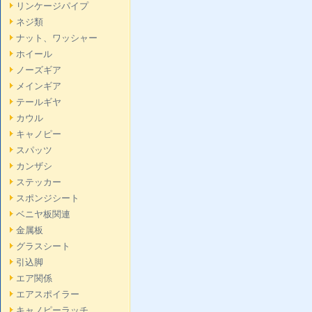
リンケージパイプ
ネジ類
ナット、ワッシャー
ホイール
ノーズギア
メインギア
テールギヤ
カウル
キャノピー
スパッツ
カンザシ
ステッカー
スポンジシート
ベニヤ板関連
金属板
グラスシート
引込脚
エア関係
エアスポイラー
キャノピーラッチ