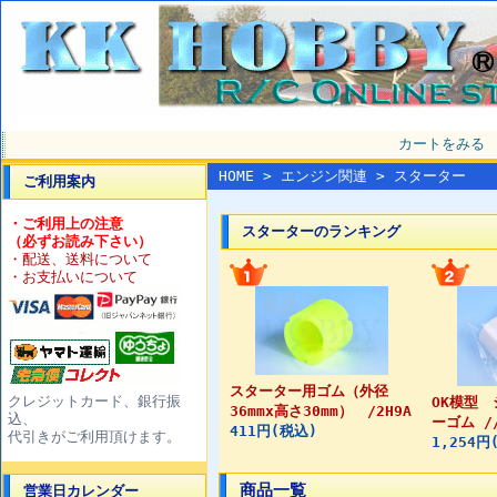
カートをみる
HOME
>
エンジン関連
> スターター
ご利用案内
・ご利用上の注意
スターターのランキング
（必ずお読み下さい）
・配送、送料について
・お支払いについて
スターター用ゴム（外径
クレジットカード、銀行振
OK模型
36mmx高さ30mm） /2H9A
込、
ーゴム //
411円(税込)
代引きがご利用頂けます。
1,254円
商品一覧
営業日カレンダー