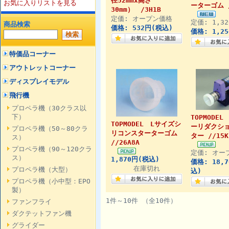
径52mmx高さ
お気に入りリストを見る
ーターゴム /
30mm） /3H1B
定価: オープン価格
定価: 1,3
商品検索
価格: 532円(税込)
価格: 1,2
特価品コーナー
アウトレットコーナー
ディスプレイモデル
飛行機
プロペラ機（30クラス以
下）
TOPMODE
TOPMODEL Lサイズシ
ーリダクシ
プロペラ機（50～80クラ
リコンスターターゴム
ター //15K
ス）
//26A8A
プロペラ機（90～120クラ
定価: オー
ス）
1,870円(税込)
価格: 18,
在庫切れ
プロペラ機（大型）
込)
プロペラ機（小中型：EPO
製）
1件～10件 （全10件）
ファンフライ
ダクテットファン機
グライダー