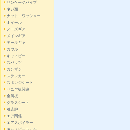
リンケージパイプ
ネジ類
ナット、ワッシャー
ホイール
ノーズギア
メインギア
テールギヤ
カウル
キャノピー
スパッツ
カンザシ
ステッカー
スポンジシート
ベニヤ板関連
金属板
グラスシート
引込脚
エア関係
エアスポイラー
キャノピーラッチ