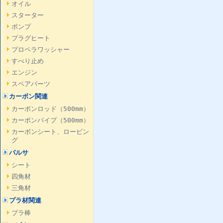
オイル
スターター
ポンプ
プラグヒート
プロペラワッシャー
すべり止め
エンジン
スペアパーツ
カーボン関連
カーボンロッド（500mm）
カーボンパイプ（500mm）
カーボンシート、ロービン
グ
バルサ
シート
四角材
三角材
プラ材関連
プラ棒