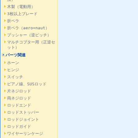
木製（電動用）
3枚以上ブレード
折ペラ
折ペラ（aero=naut）
プッシャー（逆ピッチ）
マルチコプター用（正逆セ
ット）
パーツ関連
ホーン
ヒンジ
スイッチ
ピアノ線、SUSロッド
片ネジロッド
両ネジロッド
ロッドエンド
ロッドストッパー
ロッドジョイント
ロッドガイド
ワイヤーリンケージ