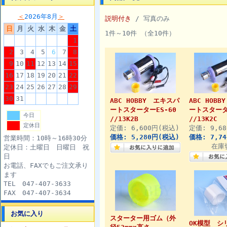
＜
2026年8月
＞
説明付き
/ 写真のみ
日
月
火
水
木
金
土
1件～10件 （全10件）
1
2
3
4
5
6
7
8
9
10
11
12
13
14
15
16
17
18
19
20
21
22
23
24
25
26
27
28
29
30
31
ABC HOBBY エキスパ
ABC HOB
ートスターターES-60
ートスターター
今日
//13K2B
//13K2C
定休日
定価: 6,600円(税込)
定価: 9,6
価格: 5,280円(税込)
価格: 7,7
営業時間：10時～16時30分
在庫
定休日：土曜日 日曜日 祝
日
お電話、FAXでもご注文承り
ます
TEL 047-407-3633
FAX 047-407-3634
お気に入り
スターター用ゴム（外
OK模型 シ