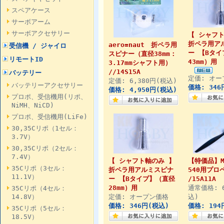
スペアケース
サーボアーム
サーボアクセサリー
【 シャフ
折ペラ用ア
aero=naut 折ペラ用
受信機 / ジャイロ
ー 【Bタ
スピナー（直径38mm：
リモートID
43mm）用
3.17mmシャフト用）
//14S15A
バッテリー
定価: オー
定価: 6,380円(税込)
バッテリーアクセサリー
価格: 346
価格: 4,950円(税込)
プロポ、受信機用(リポ、
NiMH、NiCD)
プロポ、受信機用(LiFe)
30,35Cリポ（1セル：
3.7V）
30,35Cリポ（2セル：
7.4V）
【 シャフト軸のみ 】
【特価品】Mi
35Cリポ（3セル：
折ペラ用アルミスピナ
540用プロ
11.1V）
ー 【Bタイプ】（直径
/15A11A
28mm）用
通常価格: 
35Cリポ（4セル：
14.8V）
定価: オープン価格
込)
価格: 346円(税込)
価格: 194
35Cリポ（5セル：
18.5V）