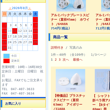
＜
2026年8月
＞
日
月
火
水
木
金
土
アルミバックプレートスピ
アルミバ
1
ナー（直径45mm） ホワイ
ナー（直径
ト /64A8A
ト /64A
2
3
4
5
6
7
8
754円(税込)
712円(
9
10
11
12
13
14
15
16
17
18
19
20
21
22
商品一覧
23
24
25
26
27
28
29
説明付き
/ 写真のみ
30
31
1件～40件 （全109件） 1/3ページ
今日
1
2
3
次へ
最後へ
定休日
営業時間：10時～16時30分
定休日：土曜日 日曜日 祝
日
お電話、FAXでもご注文承り
ます
TEL 047-407-3633
FAX 047-407-3634
【特価品】プラスチッ
【 シャフ
クスピナー（直径
折ペラ用ア
お気に入り
63mm） アイボリー
ー 【Bタ
/31A8A
48mm）用