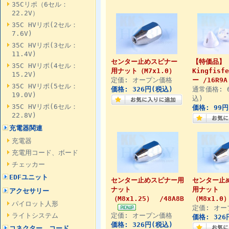
35Cリポ（6セル：
22.2V）
35C HVリポ(2セル：
7.6V)
35C HVリポ(3セル：
11.4V)
センター止めスピナー
【特価品】
35C HVリポ(4セル：
用ナット（M7x1.0）
Kingfis
15.2V)
定価: オープン価格
ー /16R9A
35C HVリポ(5セル：
価格: 326円(税込)
通常価格: 
19.0V)
込)
35C HVリポ(6セル：
価格: 99円
22.8V)
充電器関連
充電器
充電用コード、ボード
チェッカー
EDFユニット
センター止めスピナー用
センター止
ナット
用ナット
アクセサリー
（M8x1.25） /48A8B
（M8x1.0）
パイロット人形
定価: オー
ライトシステム
定価: オープン価格
価格: 326
価格: 326円(税込)
コネクター、コード