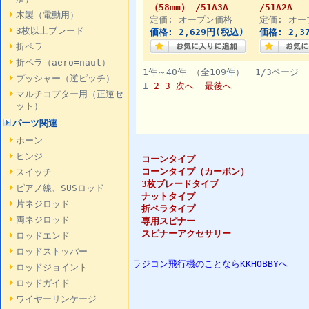
（58mm） /51A3A
/51A2A
木製（電動用）
定価: オープン価格
定価: オー
3枚以上ブレード
価格: 2,629円(税込)
価格: 2,3
折ペラ
折ペラ（aero=naut）
1件～40件 （全109件） 1/3ページ
プッシャー（逆ピッチ）
1
2
3
次へ
最後へ
マルチコプター用（正逆セ
ット）
パーツ関連
ホーン
ヒンジ
コーンタイプ
コーンタイプ（カーボン）
スイッチ
3枚ブレードタイプ
ピアノ線、SUSロッド
ナットタイプ
片ネジロッド
折ペラタイプ
両ネジロッド
専用スピナー
スピナーアクセサリー
ロッドエンド
ロッドストッパー
ラジコン飛行機のことならKKHOBBYへ
ロッドジョイント
ロッドガイド
ワイヤーリンケージ