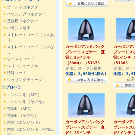
ゴールドコネクター
ハウジングコネクター
基板用コネクター
バランス端子
ストレートコード（ツメあ
り）
カーボンアルミバック
カーボンア
ストレートコード（ツメな
し）
プレートスピナー 直
プレートス
径3.25インチ
径3インチ（
ツイストコード
（83mm） /51A7A
/51A6A
シリコンケーブル
定価: オープン価格
定価: オー
特殊コード
価格: 3,960円(税込)
価格: 3,4
在庫
シュリンクチューブ
プロペラ
エンジン用（APC）
エンジン用（その他）
電動用（APC）
電動用（その他）
カーボンアルミバック
カーボンア
木製（エンジン用）
プレートスピナー 直
プレートス
木製（エンジン用：穴加工
径2.25インチ
径2インチ（
済）