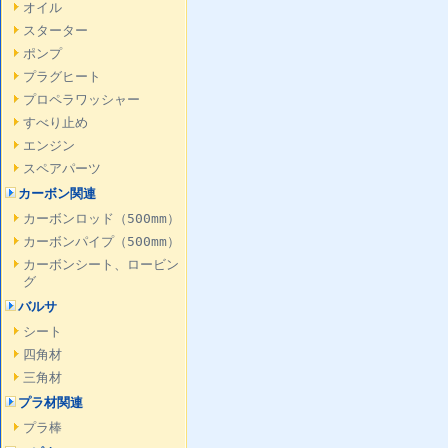
オイル
スターター
ポンプ
プラグヒート
プロペラワッシャー
すべり止め
エンジン
スペアパーツ
カーボン関連
カーボンロッド（500mm）
カーボンパイプ（500mm）
カーボンシート、ロービン
グ
バルサ
シート
四角材
三角材
プラ材関連
プラ棒