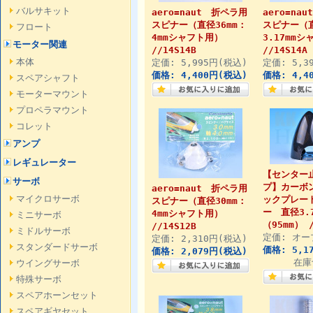
バルサキット
aero=naut 折ペラ用
aero=na
スピナー（直径36mm：
スピナー（直
フロート
4mmシャフト用）
3.17mm
モーター関連
//14S14B
//14S14A
本体
定価: 5,995円(税込)
定価: 5,3
価格: 4,400円(税込)
価格: 4,4
スペアシャフト
モーターマウント
プロペラマウント
コレット
アンプ
レギュレーター
【センター
サーボ
プ】カーボ
aero=naut 折ペラ用
マイクロサーボ
ックプレー
スピナー（直径30mm：
ー 直径3.
4mmシャフト用）
ミニサーボ
（95mm） /
//14S12B
ミドルサーボ
定価: オー
定価: 2,310円(税込)
スタンダードサーボ
価格: 5,1
価格: 2,079円(税込)
在庫
ウイングサーボ
特殊サーボ
スペアホーンセット
スペアギヤセット