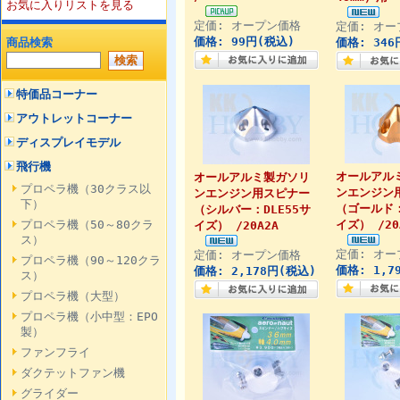
お気に入りリストを見る
定価: オープン価格
定価: オー
価格: 99円(税込)
商品検索
価格: 346
特価品コーナー
アウトレットコーナー
ディスプレイモデル
飛行機
オールアル
オールアルミ製ガソリ
プロペラ機（30クラス以
ンエンジン
ンエンジン用スピナー
下）
（ゴールド：
（シルバー：DLE55サ
プロペラ機（50～80クラ
イズ） /20
イズ） /20A2A
ス）
定価: オー
定価: オープン価格
プロペラ機（90～120クラ
価格: 1,7
価格: 2,178円(税込)
ス）
プロペラ機（大型）
プロペラ機（小中型：EPO
製）
ファンフライ
ダクテットファン機
グライダー