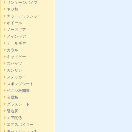
リンケージパイプ
ネジ類
ナット、ワッシャー
ホイール
ノーズギア
メインギア
テールギヤ
カウル
キャノピー
スパッツ
カンザシ
ステッカー
スポンジシート
ベニヤ板関連
金属板
グラスシート
引込脚
エア関係
エアスポイラー
キャノピーラッチ