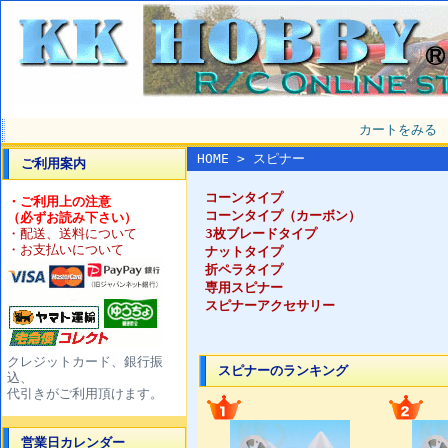
カートをみる
HOME
> スピナー
ご利用案内
コーンタイプ
・ご利用上の注意
コーンタイプ（カーボン）
（必ずお読み下さい）
・配送、送料について
3枚ブレードタイプ
・お支払いについて
ナットタイプ
折ペラタイプ
専用スピナー
スピナーアクセサリー
クレジットカード、銀行振
スピナーのランキング
込、
代引きがご利用頂けます。
営業日カレンダー