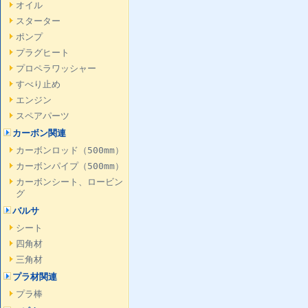
オイル
スターター
ポンプ
プラグヒート
プロペラワッシャー
すべり止め
エンジン
スペアパーツ
カーボン関連
カーボンロッド（500mm）
カーボンパイプ（500mm）
カーボンシート、ロービン
グ
バルサ
シート
四角材
三角材
プラ材関連
プラ棒