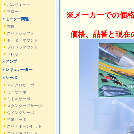
バルサキット
フロート
※メーカーでの価
モーター関連
本体
価格、品番と現在
スペアシャフト
モーターマウント
プロペラマウント
コレット
アンプ
レギュレーター
サーボ
マイクロサーボ
ミニサーボ
ミドルサーボ
スタンダードサーボ
ウイングサーボ
特殊サーボ
スペアホーンセット
スペアギヤセット