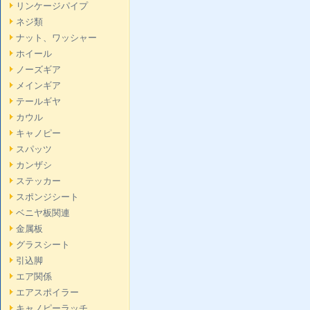
リンケージパイプ
ネジ類
ナット、ワッシャー
ホイール
ノーズギア
メインギア
テールギヤ
カウル
キャノピー
スパッツ
カンザシ
ステッカー
スポンジシート
ベニヤ板関連
金属板
グラスシート
引込脚
エア関係
エアスポイラー
キャノピーラッチ