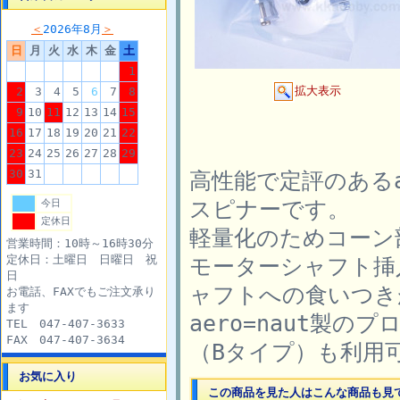
＜
2026年8月
＞
日
月
火
水
木
金
土
1
拡大表示
2
3
4
5
6
7
8
9
10
11
12
13
14
15
16
17
18
19
20
21
22
23
24
25
26
27
28
29
30
31
高性能で定評のあるa
スピナーです。
今日
定休日
軽量化のためコーン
営業時間：10時～16時30分
定休日：土曜日 日曜日 祝
モーターシャフト挿
日
ャフトへの食いつき
お電話、FAXでもご注文承り
ます
aero=naut製
TEL 047-407-3633
FAX 047-407-3634
（Bタイプ）も利用
お気に入り
この商品を見た人はこんな商品も見