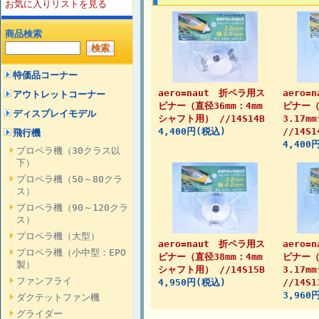
お気に入りリストを見る
商品検索
特価品コーナー
aero=naut 折ペラ用ス
aero=
アウトレットコーナー
ピナー（直径36mm：4mm
ピナー（
ディスプレイモデル
シャフト用） //14S14B
3.17
4,400円(税込)
//14S1
飛行機
4,400
プロペラ機（30クラス以
下）
プロペラ機（50～80クラ
ス）
プロペラ機（90～120クラ
ス）
プロペラ機（大型）
aero=naut 折ペラ用ス
aero=
プロペラ機（小中型：EPO
ピナー（直径38mm：4mm
ピナー（
製）
シャフト用） //14S15B
3.17
ファンフライ
4,950円(税込)
//14S1
3,960
ダクテットファン機
グライダー