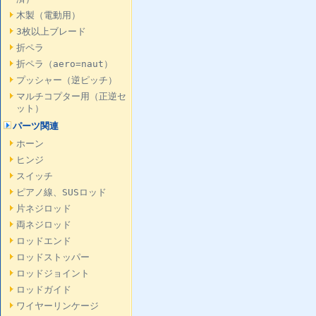
木製（電動用）
3枚以上ブレード
折ペラ
折ペラ（aero=naut）
プッシャー（逆ピッチ）
マルチコプター用（正逆セ
ット）
パーツ関連
ホーン
ヒンジ
スイッチ
ピアノ線、SUSロッド
片ネジロッド
両ネジロッド
ロッドエンド
ロッドストッパー
ロッドジョイント
ロッドガイド
ワイヤーリンケージ