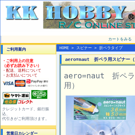
カートをみる
HOME
>
スピナー
>
折ペラタイプ
ご利用案内
aero=naut 折ペラ用スピナー（直
・ご利用上の注意
（必ずお読み下さい）
・配送、送料について
aero=naut 折
・お支払いについて
用）
クレジットカード、銀行振
込、
代引きがご利用頂けます。
営業日カレンダー