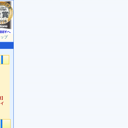
BBYへ
マップ
用】
８イ