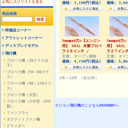
お気に入りリストを見る
価格: 3,190円(税込)
価格: 3,6
商品検索
特価品コーナー
アウトレットコーナー
5mmφx6穴◇【エンジン
5mmφx6穴
ディスプレイモデル
用】 SAIL 木製プロペ
用】 SAIL
ラ２６インチ /
ラ２７インチ
飛行機
定価: オープン価格
定価: オー
プロペラ機（30クラス以
価格: 4,730円(税込)
価格: 5,0
下）
プロペラ機（50～80クラ
ス）
1件～12件 （全12件）
プロペラ機（90～120クラ
ス）
プロペラ機（大型）
プロペラ機（小中型：EPO
ラジコン飛行機のことならKKHOBBYへ
製）
ファンフライ
ダクテットファン機
グライダー