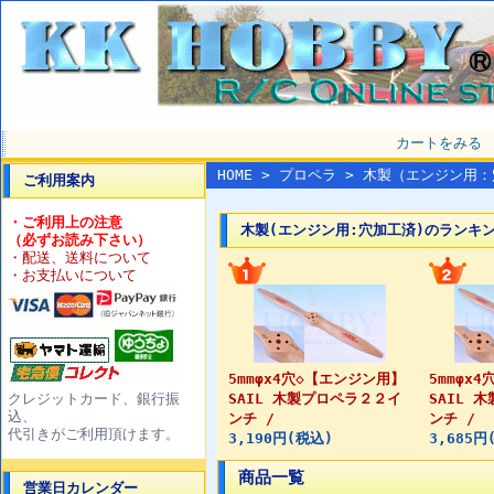
カートをみる
HOME
>
プロペラ
> 木製（エンジン用：
ご利用案内
・ご利用上の注意
木製(エンジン用:穴加工済)のランキ
（必ずお読み下さい）
・配送、送料について
・お支払いについて
5mmφx4穴◇【エンジン用】
5mmφx
クレジットカード、銀行振
SAIL 木製プロペラ２２イ
SAIL 
込、
ンチ /
ンチ /
代引きがご利用頂けます。
3,190円(税込)
3,685円
商品一覧
営業日カレンダー