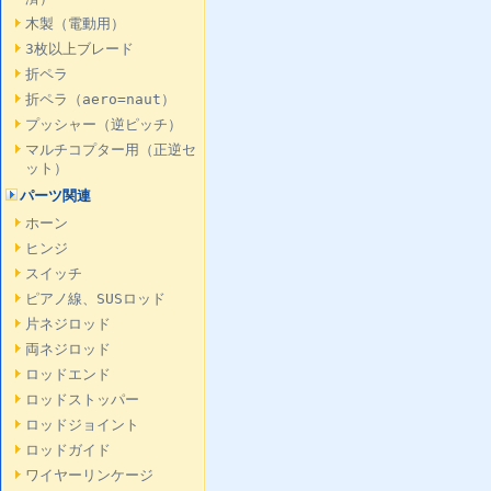
木製（電動用）
3枚以上ブレード
折ペラ
折ペラ（aero=naut）
プッシャー（逆ピッチ）
マルチコプター用（正逆セ
ット）
パーツ関連
ホーン
ヒンジ
スイッチ
ピアノ線、SUSロッド
片ネジロッド
両ネジロッド
ロッドエンド
ロッドストッパー
ロッドジョイント
ロッドガイド
ワイヤーリンケージ