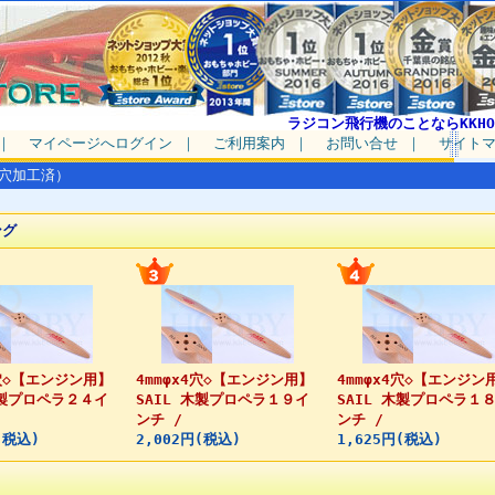
ラジコン飛行機のことならKKHO
｜
マイページへログイン
｜
ご利用案内
｜
お問い合せ
｜
サイト
穴加工済）
ング
4穴◇【エンジン用】
4mmφx4穴◇【エンジン用】
4mmφx4穴◇【エンジン
木製プロペラ２４イ
SAIL 木製プロペラ１９イ
SAIL 木製プロペラ１
ンチ /
ンチ /
(税込)
2,002円(税込)
1,625円(税込)