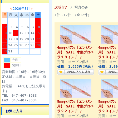
説明付き
/ 写真のみ
＜
2026年8月
＞
日
月
火
水
木
金
土
1件～12件 （全12件）
1
2
3
4
5
6
7
8
9
10
11
12
13
14
15
16
17
18
19
20
21
22
23
24
25
26
27
28
29
4mmφx4穴◇【エンジン
4mmφx4穴
30
31
用】 SAIL 木製プロペ
用】 SAIL
ラ１８インチ /
ラ１９インチ
今日
定価: オープン価格
定価: オー
定休日
価格: 1,625円(税込)
価格: 2,0
営業時間：10時～16時30分
定休日：土曜日 日曜日 祝
日
お電話、FAXでもご注文承り
ます
TEL 047-407-3633
FAX 047-407-3634
5mmφx4穴◇【エンジン
5mmφx4穴
用】 SAIL 木製プロペ
用】 SAIL
お気に入り
ラ２２インチ /
ラ２３インチ
定価: オープン価格
定価: オー