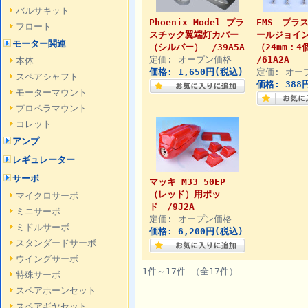
バルサキット
Phoenix Model プラ
FMS プラ
フロート
スチック翼端灯カバー
ールジョイ
モーター関連
（シルバー） /39A5A
（24mm：4
定価: オープン価格
/61A2A
本体
価格: 1,650円(税込)
定価: オー
スペアシャフト
価格: 388
モーターマウント
プロペラマウント
コレット
アンプ
レギュレーター
サーボ
マッキ M33 50EP
（レッド）用ポッ
マイクロサーボ
ド /9J2A
ミニサーボ
定価: オープン価格
ミドルサーボ
価格: 6,200円(税込)
スタンダードサーボ
ウイングサーボ
1件～17件 （全17件）
特殊サーボ
スペアホーンセット
スペアギヤセット