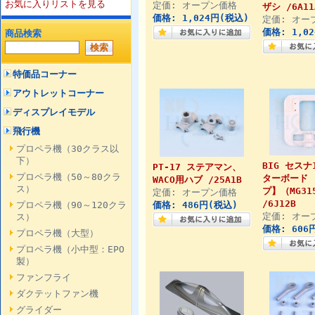
お気に入りリストを見る
定価: オープン価格
ザシ /6A11
価格: 1,024円(税込)
定価: オー
価格: 1,0
商品検索
特価品コーナー
アウトレットコーナー
ディスプレイモデル
飛行機
プロペラ機（30クラス以
下）
BIG セスナ
PT-17 ステアマン、
プロペラ機（50～80クラ
ターボード 
WACO用ハブ /25A1B
ス）
プ】（MG31
定価: オープン価格
/6J12B
プロペラ機（90～120クラ
価格: 486円(税込)
定価: オー
ス）
価格: 606
プロペラ機（大型）
プロペラ機（小中型：EPO
製）
ファンフライ
ダクテットファン機
グライダー