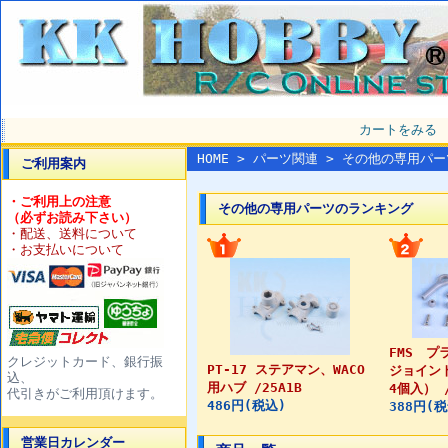
カートをみる
HOME
>
パーツ関連
> その他の専用パー
ご利用案内
・ご利用上の注意
その他の専用パーツのランキング
（必ずお読み下さい）
・配送、送料について
・お支払いについて
FMS 
クレジットカード、銀行振
PT-17 ステアマン、WACO
ジョイント
込、
用ハブ /25A1B
4個入） /
代引きがご利用頂けます。
486円(税込)
388円(
営業日カレンダー