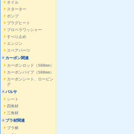
オイル
スターター
ポンプ
プラグヒート
プロペラワッシャー
すべり止め
エンジン
スペアパーツ
カーボン関連
カーボンロッド（500mm）
カーボンパイプ（500mm）
カーボンシート、ロービン
グ
バルサ
シート
四角材
三角材
プラ材関連
プラ棒