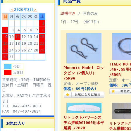
商品一覧
＜
2026年8月
＞
説明付き
/ 写真のみ
日
月
火
水
木
金
土
1件～17件 （全17件）
1
2
3
4
5
6
7
8
9
10
11
12
13
14
15
16
17
18
19
20
21
22
23
24
25
26
27
28
29
30
31
TIGER MOT
今日
Phoenix Model ロッ
.46-.55
定休日
クピン（2個入り）
/5R9B
/5R9A
営業時間：10時～16時30分
定価: オー
定価: オープン価格
定休日：土曜日 日曜日 祝
価格: 396
価格: 89円(税込)
日
お電話、FAXでもご注文承り
ます
TEL 047-407-3633
FAX 047-407-3634
リトラクトパワーシス
テム搭載DG1000用水平
お気に入り
リトラクト
尾翼 /7B2B
テム搭載DG1