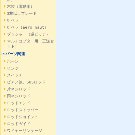
木製（電動用）
3枚以上ブレード
折ペラ
折ペラ（aero=naut）
プッシャー（逆ピッチ）
マルチコプター用（正逆セ
ット）
パーツ関連
ホーン
ヒンジ
スイッチ
ピアノ線、SUSロッド
片ネジロッド
両ネジロッド
ロッドエンド
ロッドストッパー
ロッドジョイント
ロッドガイド
ワイヤーリンケージ