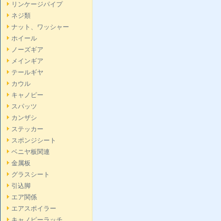
リンケージパイプ
ネジ類
ナット、ワッシャー
ホイール
ノーズギア
メインギア
テールギヤ
カウル
キャノピー
スパッツ
カンザシ
ステッカー
スポンジシート
ベニヤ板関連
金属板
グラスシート
引込脚
エア関係
エアスポイラー
キャノピーラッチ