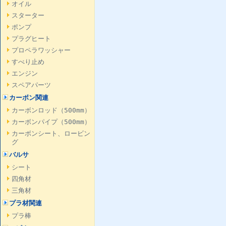
オイル
スターター
ポンプ
プラグヒート
プロペラワッシャー
すべり止め
エンジン
スペアパーツ
カーボン関連
カーボンロッド（500mm）
カーボンパイプ（500mm）
カーボンシート、ロービン
グ
バルサ
シート
四角材
三角材
プラ材関連
プラ棒