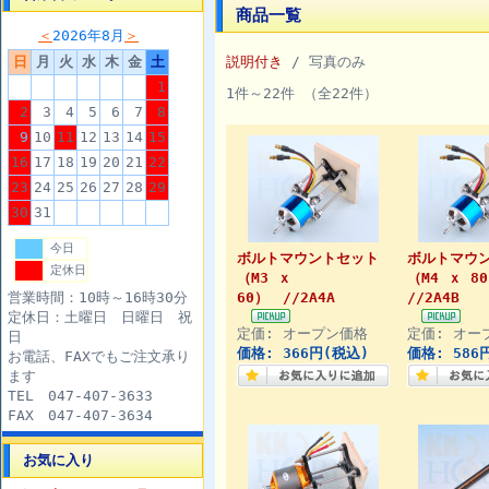
商品一覧
＜
2026年8月
＞
日
月
火
水
木
金
土
説明付き
/ 写真のみ
1
1件～22件 （全22件）
2
3
4
5
6
7
8
9
10
11
12
13
14
15
16
17
18
19
20
21
22
23
24
25
26
27
28
29
30
31
今日
ボルトマウントセット
ボルトマウ
定休日
（M3 ｘ
（M4 ｘ 8
営業時間：10時～16時30分
60） //2A4A
//2A4B
定休日：土曜日 日曜日 祝
定価: オープン価格
定価: オー
日
価格: 366円(税込)
価格: 586
お電話、FAXでもご注文承り
ます
TEL 047-407-3633
FAX 047-407-3634
お気に入り