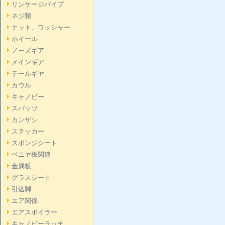
リンケージパイプ
ネジ類
ナット、ワッシャー
ホイール
ノーズギア
メインギア
テールギヤ
カウル
キャノピー
スパッツ
カンザシ
ステッカー
スポンジシート
ベニヤ板関連
金属板
グラスシート
引込脚
エア関係
エアスポイラー
キャノピーラッチ