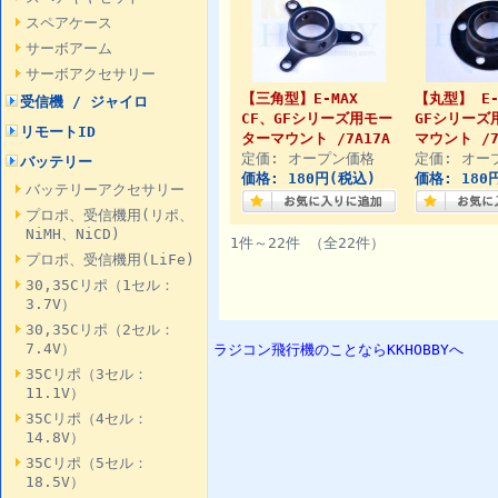
スペアケース
サーボアーム
サーボアクセサリー
【三角型】E-MAX
【丸型】 E-
受信機 / ジャイロ
CF、GFシリーズ用モー
GFシリーズ
リモートID
ターマウント /7A17A
マウント /7
定価: オープン価格
定価: オー
バッテリー
価格: 180円(税込)
価格: 180
バッテリーアクセサリー
プロポ、受信機用(リポ、
NiMH、NiCD)
1件～22件 （全22件）
プロポ、受信機用(LiFe)
30,35Cリポ（1セル：
3.7V）
30,35Cリポ（2セル：
7.4V）
ラジコン飛行機のことならKKHOBBYへ
35Cリポ（3セル：
11.1V）
35Cリポ（4セル：
14.8V）
35Cリポ（5セル：
18.5V）