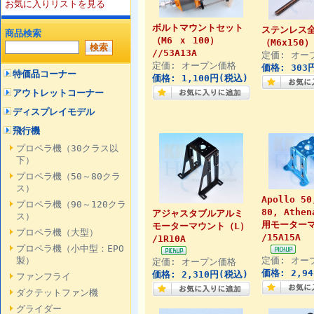
お気に入りリストを見る
ボルトマウントセット
ステンレス
商品検索
（M6 ｘ 100）
（M6x150）
//53A13A
定価: オー
定価: オープン価格
価格: 303
特価品コーナー
価格: 1,100円(税込)
アウトレットコーナー
ディスプレイモデル
飛行機
プロペラ機（30クラス以
下）
プロペラ機（50～80クラ
ス）
Apollo 50
プロペラ機（90～120クラ
80, Athen
アジャスタブルアルミ
ス）
用モーター
モーターマウント（L）
プロペラ機（大型）
/15A15A
/1R10A
プロペラ機（小中型：EPO
製）
定価: オー
定価: オープン価格
価格: 2,9
価格: 2,310円(税込)
ファンフライ
ダクテットファン機
グライダー