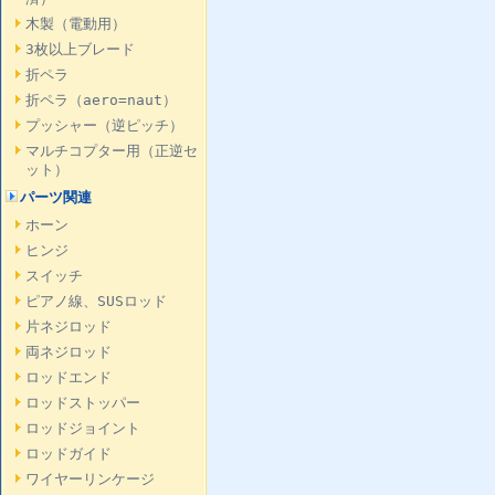
木製（電動用）
3枚以上ブレード
折ペラ
折ペラ（aero=naut）
プッシャー（逆ピッチ）
マルチコプター用（正逆セ
ット）
パーツ関連
ホーン
ヒンジ
スイッチ
ピアノ線、SUSロッド
片ネジロッド
両ネジロッド
ロッドエンド
ロッドストッパー
ロッドジョイント
ロッドガイド
ワイヤーリンケージ