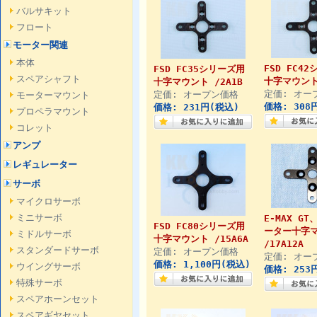
バルサキット
フロート
モーター関連
本体
FSD FC4
FSD FC35シリーズ用
スペアシャフト
十字マウント 
十字マウント /2A1B
定価: オー
定価: オープン価格
モーターマウント
価格: 308
価格: 231円(税込)
プロペラマウント
コレット
アンプ
レギュレーター
サーボ
マイクロサーボ
ミニサーボ
E-MAX GT
FSD FC80シリーズ用
ーター十字
ミドルサーボ
十字マウント /15A6A
/17A12A
スタンダードサーボ
定価: オープン価格
定価: オー
価格: 1,100円(税込)
ウイングサーボ
価格: 253
特殊サーボ
スペアホーンセット
スペアギヤセット