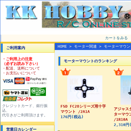
カートをみる
HOME
>
モーター関連
> モーターマウン
ご利用案内
・ご利用上の注意
モーターマウントのランキング
（必ずお読み下さい）
・配送、送料について
・お支払いについて
クレジットカード、銀行振
FSD FC28シリーズ用十字
アジャス
込、
マウント /2A1A
ターマウ
代引きがご利用頂けます。
176円(税込)
/1R10A
2,310円
営業日カレンダー