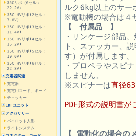
35Cリポ（6セル：
ルク6kg以上のサー
22.2V）
35C HVリポ(2セル：
※電動機の場合は４
7.6V)
【 付属品 】
35C HVリポ(3セル：
11.4V)
・リンケージ部品、
35C HVリポ(4セル：
ト、ステッカー、説
15.2V)
35C HVリポ(5セル：
す）が付属します
19.0V)
35C HVリポ(6セル：
・プロペラやスピナ
22.8V)
しません。
充電器関連
※スピナーは
直径63
充電器
充電用コード、ボード
チェッカー
PDF形式の説明書
EDFユニット
アクセサリー
パイロット人形
ライトシステム
【 電動化の場合の
コネクター、コード