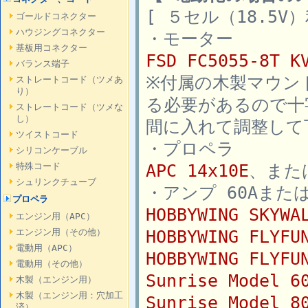
[ ５セル（18.5V
ゴールドコネクター
ハウジングコネクター
・モーター
基板用コネクター
FSD FC5055-8T K
バランス端子
※付属の木製マウン
ストレートコード（ツメあ
り）
る必要があるので十
ストレートコード（ツメな
し）
間に入れて調整して
ツイストコード
・プロペラ
シリコンケーブル
APC 14x10E
、また
特殊コード
シュリンクチューブ
・アンプ 60Aまたは
プロペラ
HOBBYWING SKYW
エンジン用（APC）
HOBBYWING FLYF
エンジン用（その他）
電動用（APC）
HOBBYWING FLYF
電動用（その他）
Sunrise Model 
木製（エンジン用）
木製（エンジン用：穴加工
Sunrise Model 
済）