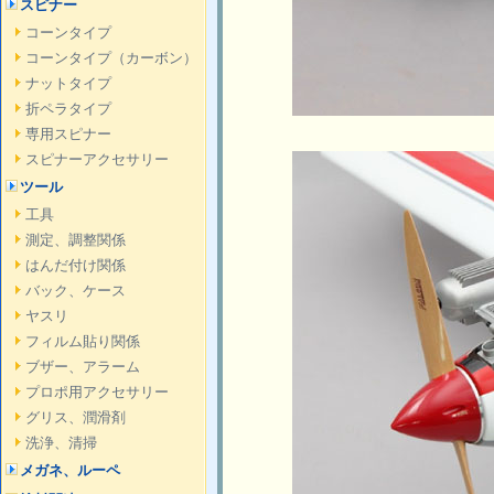
スピナー
コーンタイプ
コーンタイプ（カーボン）
ナットタイプ
折ペラタイプ
専用スピナー
スピナーアクセサリー
ツール
工具
測定、調整関係
はんだ付け関係
バック、ケース
ヤスリ
フィルム貼り関係
ブザー、アラーム
プロポ用アクセサリー
グリス、潤滑剤
洗浄、清掃
メガネ、ルーペ