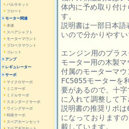
バルサキット
体内に予め取り付け
フロート
す。
モーター関連
説明書は一部日本語
本体
スペアシャフト
いので分かりやすい
モーターマウント
プロペラマウント
エンジン用のプラス
コレット
アンプ
モーター用の木製マ
レギュレーター
付属のモーターマウ
サーボ
FC5055モーター
マイクロサーボ
要があるので、十字
ミニサーボ
ミドルサーボ
に入れて調整して下
スタンダードサーボ
説明書の推奨リポは6
ウイングサーボ
特殊サーボ
になっておりますの
スペアホーンセット
載しています。
スペアギヤセット