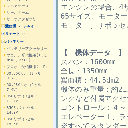
エンジンの場合、4サ
スペアケース
サーボアーム
65サイズ、モーター
サーボアクセサリー
モーター、リポ５セル
受信機 / ジャイロ
リモートID
バッテリー
バッテリーアクセサリー
【 機体データ 】
プロポ、受信機用(リポ、
スパン：1600mm
NiMH、NiCD)
プロポ、受信機用(LiFe)
全長：1350mm
30,35Cリポ（1セル：
翼面積：44.5dm2
3.7V）
30,35Cリポ（2セル：
機体のみ重量：約2
7.4V）
35Cリポ（3セル：
ンクなど付属アクセ
11.1V）
コントロール：４～
35Cリポ（4セル：
14.8V）
エレベーター１、ラ
35Cリポ（5セル：
※すべてスタンダー
18.5V）