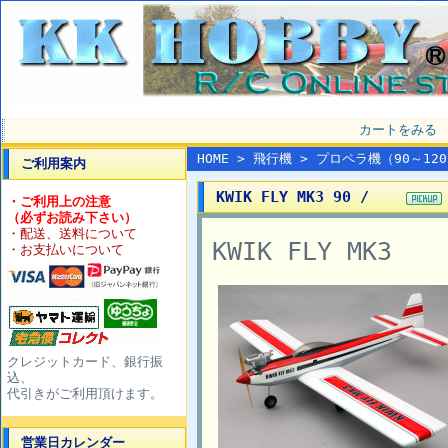
カートをみる
HOME
>
飛行機
>
プロペラ機（90～12
ご利用案内
KWIK FLY MK3 90 /
・ご利用上の注意
（必ずお読み下さい）
・配送、送料について
KWIK FLY MK3
・お支払いについて
クレジットカード、銀行振
込、
代引きがご利用頂けます。
営業日カレンダー