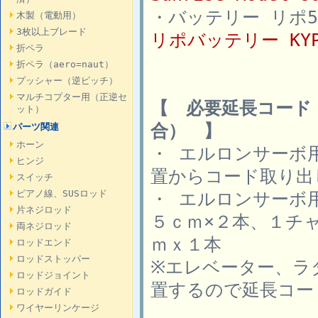
・バッテリー リポ5セ
木製（電動用）
3枚以上ブレード
リポバッテリー KYPOM
折ペラ
折ペラ（aero=naut）
プッシャー（逆ピッチ）
マルチコプター用（正逆セ
【 必要延長コード
ット）
合） 】
パーツ関連
ホーン
・ エルロンサーボ
ヒンジ
置からコード取り出
スイッチ
ピアノ線、SUSロッド
・ エルロンサーボ
片ネジロッド
５ｃｍ×２本、１チ
両ネジロッド
ｍｘ１本
ロッドエンド
ロッドストッパー
※エレベーター、ラ
ロッドジョイント
置するので延長コー
ロッドガイド
ワイヤーリンケージ