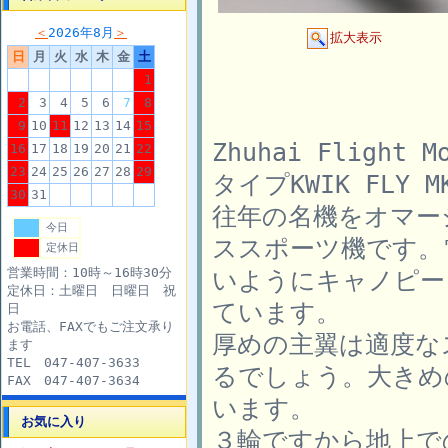
＜
2026年8月
＞
拡大表示
日
月
火
水
木
金
土
1
2
3
4
5
6
7
8
9
10
11
12
13
14
15
Zhuhai Flig
16
17
18
19
20
21
22
23
24
25
26
27
28
29
タイプKWIK FLY
30
31
往年の名機をオマー
今日
ススポーツ機です。
定休日
営業時間：10時～16時30分
いようにキャノピー
定休日：土曜日 日曜日 祝
ています。
日
お電話、FAXでもご注文承り
厚めの主翼は適度な
ます
TEL 047-407-3633
るでしょう。大きめ
FAX 047-407-3634
います。
お気に入り
３輪ですから地上で