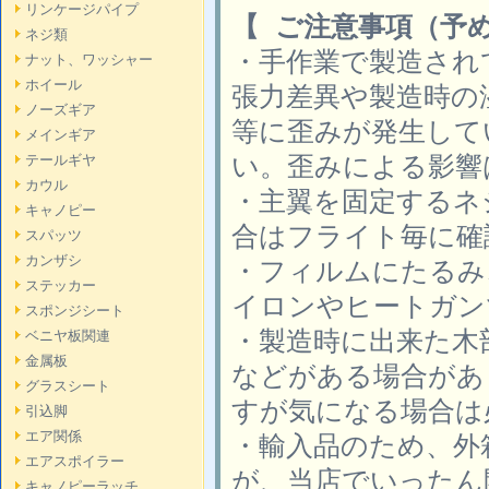
リンケージパイプ
【 ご注意事項（予
ネジ類
・手作業で製造され
ナット、ワッシャー
ホイール
張力差異や製造時の
ノーズギア
等に歪みが発生して
メインギア
い。歪みによる影響
テールギヤ
カウル
・主翼を固定するネ
キャノピー
合はフライト毎に確
スパッツ
カンザシ
・フィルムにたるみ
ステッカー
イロンやヒートガン
スポンジシート
・製造時に出来た木
ベニヤ板関連
金属板
などがある場合があ
グラスシート
すが気になる場合は
引込脚
エア関係
・輸入品のため、外
エアスポイラー
が、当店でいったん
キャノピーラッチ