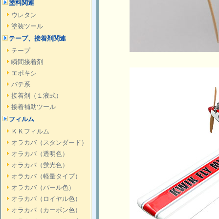
塗料関連
ウレタン
塗装ツール
テープ、接着剤関連
テープ
瞬間接着剤
エポキシ
パテ系
接着剤（１液式）
接着補助ツール
フィルム
ＫＫフィルム
オラカバ（スタンダード）
オラカバ（透明色）
オラカバ（蛍光色）
オラカバ（軽量タイプ）
オラカバ（パール色）
オラカバ（ロイヤル色）
オラカバ（カーボン色）