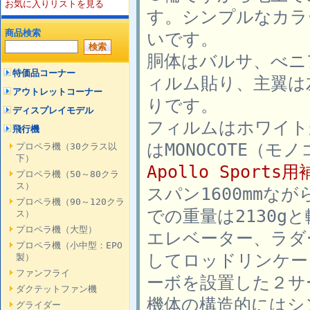
お気に入りリストを見る
す。シンプルなカラ
商品検索
いです。
胴体はバルサ、べニ
特価品コーナー
ィルム貼り、主翼は
アウトレットコーナー
りです。
ディスプレイモデル
フィルムはホワイト
飛行機
はMONOCOTE（モ
プロペラ機（30クラス以
下）
Apollo Sport
プロペラ機（50～80クラ
ス）
スパン1600mmな
プロペラ機（90～120クラ
での重量は2130g
ス）
プロペラ機（大型）
エレベーター、ラダ
プロペラ機（小中型：EPO
してロッドリンケー
製）
ファンフライ
ーボを設置した２サ
ダクテットファン機
機体の構造的にはシ
グライダー