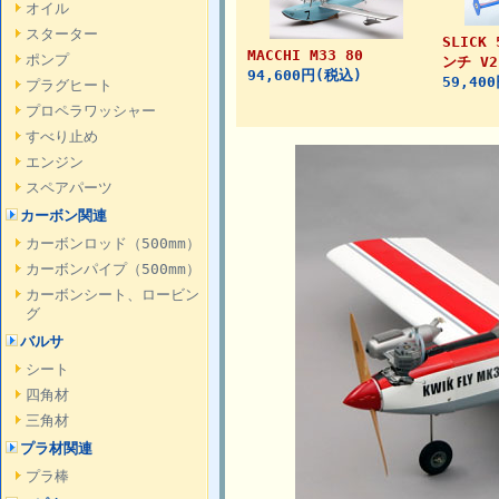
オイル
スターター
SLICK 
MACCHI M33 80
ポンプ
ンチ V
94,600円(税込)
59,40
プラグヒート
プロペラワッシャー
すべり止め
エンジン
スペアパーツ
カーボン関連
カーボンロッド（500mm）
カーボンパイプ（500mm）
カーボンシート、ロービン
グ
バルサ
シート
四角材
三角材
プラ材関連
プラ棒