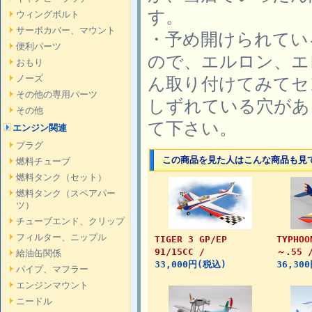
す。
ウィングボルト
サーボカバー、マウント
・予め開けられてい
便利パーツ
ので、エルロン、エ
おもり
ノーズ
ん取り付けてみてセ
その他の専用パーツ
しずれている穴があ
その他
て下さい。
エンジン関連
プラグ
この商品を見た人はこんな商品も見
燃料チューブ
燃料タンク（セット）
燃料タンク（スペアパー
ツ）
チューブエンド、クリップ
フィルター、ニップル
TIGER 3 GP/EP
TYPHOO
91/15CC /
～.55
給油缶関係
33,000円(税込)
36,30
パイプ、マフラー
エンジンマウント
ニードル