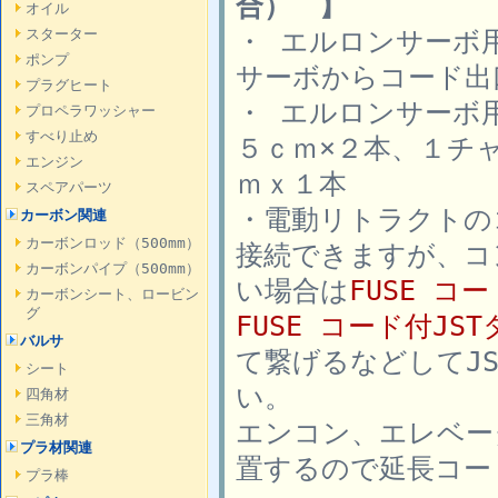
合） 】
オイル
・ エルロンサーボ
スターター
ポンプ
サーボからコード出
プラグヒート
・ エルロンサーボ
プロペラワッシャー
すべり止め
５ｃｍ×２本、１チ
エンジン
ｍｘ１本
スペアパーツ
・電動リトラクトの
カーボン関連
カーボンロッド（500mm）
接続できますが、コ
カーボンパイプ（500mm）
い場合は
FUSE コ
カーボンシート、ロービン
グ
FUSE コード付J
バルサ
て繋げるなどしてJ
シート
い。
四角材
三角材
エンコン、エレベー
プラ材関連
置するので延長コー
プラ棒