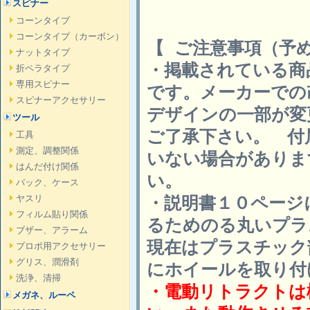
スピナー
コーンタイプ
コーンタイプ（カーボン）
【 ご注意事項（予
ナットタイプ
・掲載されている商
折ペラタイプ
専用スピナー
です。メーカーでの
スピナーアクセサリー
デザインの一部が変
ツール
ご了承下さい。 付
工具
測定、調整関係
いない場合がありま
はんだ付け関係
い。
バック、ケース
・説明書１０ページ
ヤスリ
フィルム貼り関係
るためのる丸いプラ
ブザー、アラーム
現在はプラスチック
プロポ用アクセサリー
グリス、潤滑剤
にホイールを取り付
洗浄、清掃
・電動リトラクトは
メガネ、ルーペ