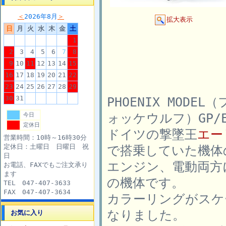
＜
2026年8月
＞
拡大表示
日
月
火
水
木
金
土
1
2
3
4
5
6
7
8
9
10
11
12
13
14
15
16
17
18
19
20
21
22
23
24
25
26
27
28
29
30
31
PHOENIX MODE
ォッケウルフ）GP/E
今日
定休日
ドイツの撃墜王
エー
営業時間：10時～16時30分
定休日：土曜日 日曜日 祝
で搭乗していた機体
日
エンジン、電動両方
お電話、FAXでもご注文承り
ます
の機体です。
TEL 047-407-3633
FAX 047-407-3634
カラーリングがスケ
なりました。
お気に入り