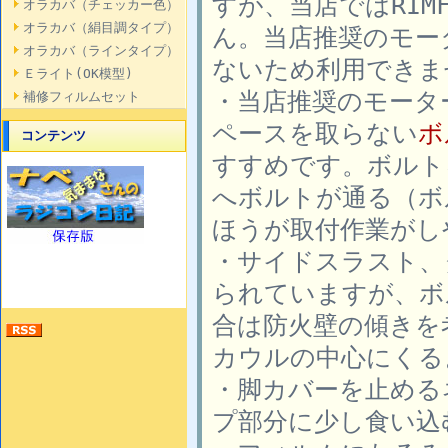
すが、当店ではRIM
オラカバ（チェッカー色）
オラカバ（絹目調タイプ）
ん。当店推奨のモー
オラカバ（ラインタイプ）
ないため利用できま
Ｅライト(OK模型)
・当店推奨のモータ
補修フィルムセット
ペースを取らない
ボ
コンテンツ
すすめです。ボルト
へボルトが通る（ボ
ほうが取付作業がし
・サイドスラスト、
られていますが、ボ
合は防火壁の傾きを
カウルの中心にくる
・脚カバーを止める
プ部分に少し食い込