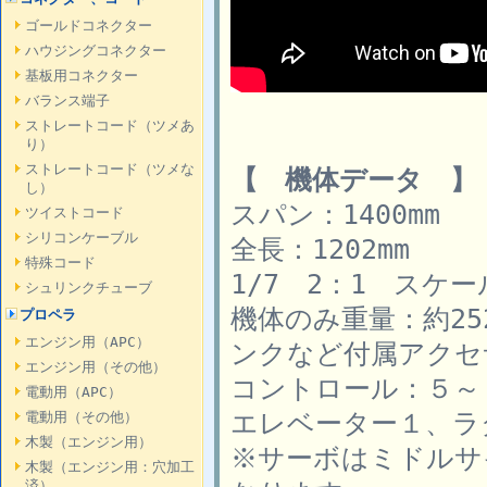
ゴールドコネクター
ハウジングコネクター
基板用コネクター
バランス端子
ストレートコード（ツメあ
り）
ストレートコード（ツメな
【 機体データ 】
し）
スパン：1400mm
ツイストコード
シリコンケーブル
全長：1202mm
特殊コード
1/7 2：1 スケー
シュリンクチューブ
機体のみ重量：約2
プロペラ
エンジン用（APC）
ンクなど付属アクセ
エンジン用（その他）
コントロール：５～
電動用（APC）
エレベーター１、ラ
電動用（その他）
木製（エンジン用）
※サーボはミドルサイ
木製（エンジン用：穴加工
済）