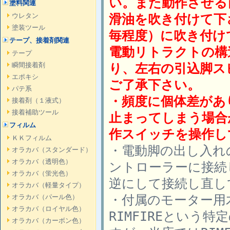
い。また動作させる前
塗料関連
滑油を吹き付けて下
ウレタン
塗装ツール
毎程度）に吹き付け
テープ、接着剤関連
電動リトラクトの構
テープ
り、左右の引込脚ス
瞬間接着剤
エポキシ
ご了承下さい。
パテ系
・頻度に個体差があ
接着剤（１液式）
接着補助ツール
止まってしまう場合
フィルム
作スイッチを操作し
ＫＫフィルム
・電動脚の出し入れ
オラカバ（スタンダード）
オラカバ（透明色）
ントローラーに接続
オラカバ（蛍光色）
逆にして接続し直し
オラカバ（軽量タイプ）
・付属のモーター用
オラカバ（パール色）
オラカバ（ロイヤル色）
RIMFIREという
オラカバ（カーボン色）