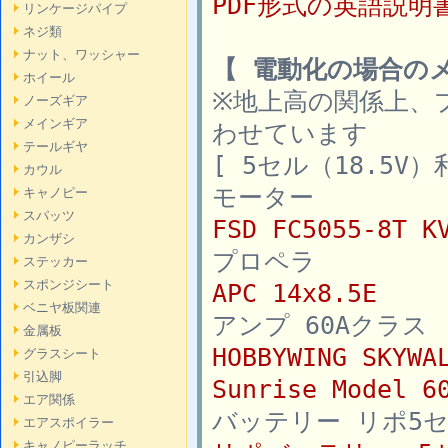
PDF形式の英語説
リンケージパイプ
ネジ類
ナット、ワッシャー
【 電動化の場合の
ホイール
※地上高の関係上、
ノーズギア
メインギア
わせています
テールギヤ
[ 5セル（18.5V
カウル
モーター
キャノピー
スパッツ
FSD FC5055-8T K
カンザシ
プロペラ
ステッカー
スポンジシート
APC 14x8.5E
ベニヤ板関連
アンプ 60Aクラス
金属板
HOBBYWING SKYW
グラスシート
引込脚
Sunrise Model 
エア関係
バッテリー リポ5セル（
エアスポイラー
キャノピーラッチ