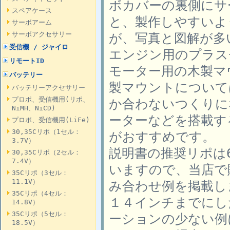
ボカバーの裏側にサ
スペアケース
と、製作しやすいよ
サーボアーム
サーボアクセサリー
が、写真と図解が多
受信機 / ジャイロ
エンジン用のプラス
リモートID
モーター用の木製マ
バッテリー
製マウントについては
バッテリーアクセサリー
プロポ、受信機用(リポ、
か合わないつくりに
NiMH、NiCD)
ーターなどを搭載す
プロポ、受信機用(LiFe)
30,35Cリポ（1セル：
がおすすめです。
3.7V）
説明書の推奨リポは6セ
30,35Cリポ（2セル：
7.4V）
いますので、当店で
35Cリポ（3セル：
11.1V）
み合わせ例を掲載し
35Cリポ（4セル：
１４インチまでにし
14.8V）
35Cリポ（5セル：
ーションの少ない例
18.5V）