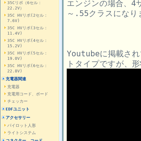
エンジンの場合、4サ
35Cリポ（6セル：
22.2V）
～.55クラスになり
35C HVリポ(2セル：
7.6V)
35C HVリポ(3セル：
11.4V)
35C HVリポ(4セル：
15.2V)
Youtubeに掲載
35C HVリポ(5セル：
19.0V)
トタイプですが、形
35C HVリポ(6セル：
22.8V)
充電器関連
充電器
充電用コード、ボード
チェッカー
EDFユニット
アクセサリー
パイロット人形
ライトシステム
コネクター、コード