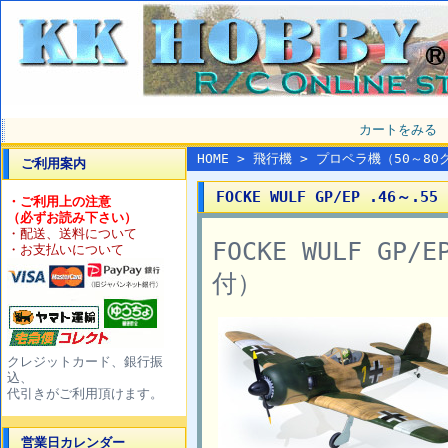
カートをみる
HOME
>
飛行機
>
プロペラ機（50～80
ご利用案内
FOCKE WULF GP/EP .46
・ご利用上の注意
（必ずお読み下さい）
・配送、送料について
FOCKE WULF G
・お支払いについて
付）
クレジットカード、銀行振
込、
代引きがご利用頂けます。
営業日カレンダー