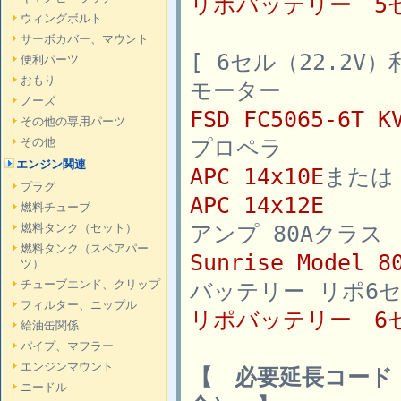
リポバッテリー 5セ
ウィングボルト
サーボカバー、マウント
[ 6セル（22.2V
便利パーツ
おもり
モーター
ノーズ
FSD FC5065-6T K
その他の専用パーツ
プロペラ
その他
エンジン関連
APC 14x10E
または
プラグ
APC 14x12E
燃料チューブ
アンプ 80Aクラス
燃料タンク（セット）
燃料タンク（スペアパー
Sunrise Model 
ツ）
チューブエンド、クリップ
バッテリー リポ6セル（
フィルター、ニップル
リポバッテリー 6セ
給油缶関係
パイプ、マフラー
エンジンマウント
【 必要延長コード
ニードル