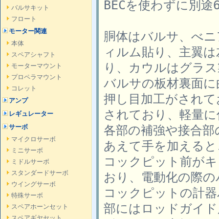
BECを使わずに別途
バルサキット
フロート
モーター関連
胴体はバルサ、べニ
本体
ィルム貼り、主翼は
スペアシャフト
り、カウルはグラス
モーターマウント
プロペラマウント
バルサの板材裏面に
コレット
押し目加工がされて
アンプ
されており、軽量に
レギュレーター
各部の補強や接合部
サーボ
マイクロサーボ
あえて手を加えると
ミニサーボ
コックピット前がキ
ミドルサーボ
スタンダードサーボ
おり、電動化の際の
ウイングサーボ
コックピットの計器
特殊サーボ
部にはロッドガイド
スペアホーンセット
スペアギヤセット