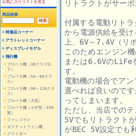
リトラクトがサーボ
お気に入りリストを見る
商品検索
付属する電動リトラ
から電源供給を受け
特価品コーナー
上、6V～7.4V（
アウトレットコーナー
ディスプレイモデル
このためエンジン機
飛行機
または6.6VのLi
プロペラ機（30クラス以
す。
下）
プロペラ機（50～80クラ
電動機の場合でアンプ
ス）
選べれば良いのです
プロペラ機（90～120クラ
ス）
ってしまいます。
プロペラ機（大型）
プロペラ機（小中型：EPO
ただし、当店でのテ
製）
5Vでもリトラクト
ファンフライ
ダクテットファン機
がBEC 5V設定で
グライダー