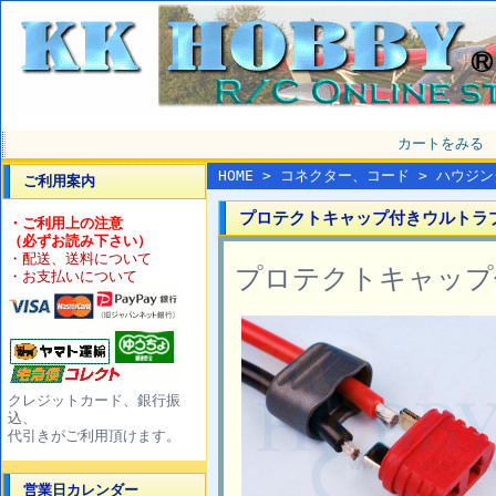
カートをみる
HOME
>
コネクター、コード
>
ハウジン
ご利用案内
プロテクトキャップ付きウルトラプラ
・ご利用上の注意
（必ずお読み下さい）
・配送、送料について
プロテクトキャップ
・お支払いについて
クレジットカード、銀行振
込、
代引きがご利用頂けます。
営業日カレンダー