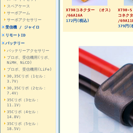
スペアケース
XT90コネクター （オス）
XT90
サーボアーム
/66A16A
コネクタ
サーボアクセサリー
172円(税込)
/69A11
379円(
受信機 / ジャイロ
リモートID
バッテリー
バッテリーアクセサリー
プロポ、受信機用(リポ、
NiMH、NiCD)
プロポ、受信機用(LiFe)
30,35Cリポ（1セル：
3.7V）
30,35Cリポ（2セル：
7.4V）
35Cリポ（3セル：
11.1V）
35Cリポ（4セル：
14.8V）
35Cリポ（5セル：
18.5V）