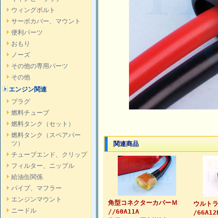
ウィングボルト
サーボカバー、マウント
便利パーツ
おもり
ノーズ
その他の専用パーツ
その他
エンジン関連
プラグ
燃料チューブ
燃料タンク（セット）
燃料タンク（スペアパー
ツ）
関連商品
チューブエンド、クリップ
フィルター、ニップル
給油缶関係
パイプ、マフラー
エンジンマウント
角型コネクターカバーＭ
ウルト
ニードル
//60A11A
/66A12