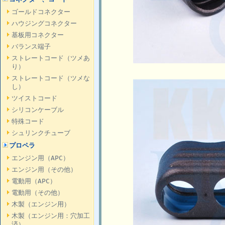
ゴールドコネクター
ハウジングコネクター
基板用コネクター
バランス端子
ストレートコード（ツメあ
り）
ストレートコード（ツメな
し）
ツイストコード
シリコンケーブル
特殊コード
シュリンクチューブ
プロペラ
エンジン用（APC）
エンジン用（その他）
電動用（APC）
電動用（その他）
木製（エンジン用）
木製（エンジン用：穴加工
済）