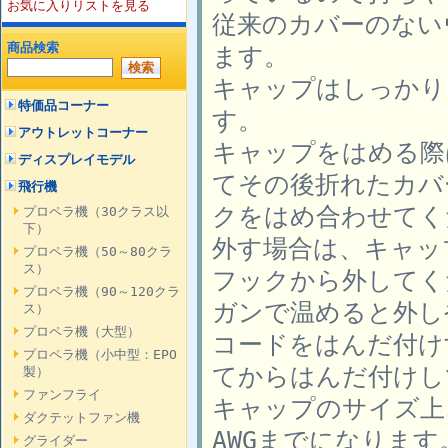
お気に入りリストを見る
従来のカバーのない
商品検索
ます。
キャップはしっかり
特価品コーナー
す。
アウトレットコーナー
キャップをはめる際
ディスプレイモデル
てその後折れたカバ
飛行機
クをはめ合わせてく
プロペラ機（30クラス以
下）
外す場合は、キャッ
プロペラ機（50～80クラ
ス）
フックから外してく
プロペラ機（90～120クラ
ガンで温めると外し
ス）
プロペラ機（大型）
コードをはんだ付け
プロペラ機（小中型：EPO
てからはんだ付けし
製）
ファンフライ
キャップのサイズ上
ダクテットファン機
AWGまでになります
グライダー