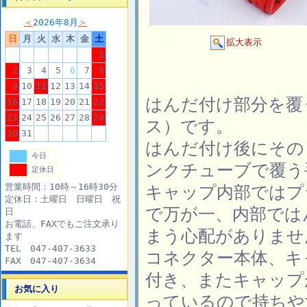
＜
2026年8月
＞
日
月
火
水
木
金
土
拡大表示
1
2
3
4
5
6
7
8
9
10
11
12
13
14
15
はんだ付け部分を覆
16
17
18
19
20
21
22
23
24
25
26
27
28
29
ス）です。
30
31
はんだ付け後にその
今日
ンクチューブで覆う
定休日
営業時間：10時～16時30分
キャップ内部ではプ
定休日：土曜日 日曜日 祝
で万が一、内部では
日
お電話、FAXでもご注文承り
まう心配がありませ
ます
TEL 047-407-3633
コネクター本体、キ
FAX 047-407-3634
付き、またキャップ
お気に入り
っているので持ちや