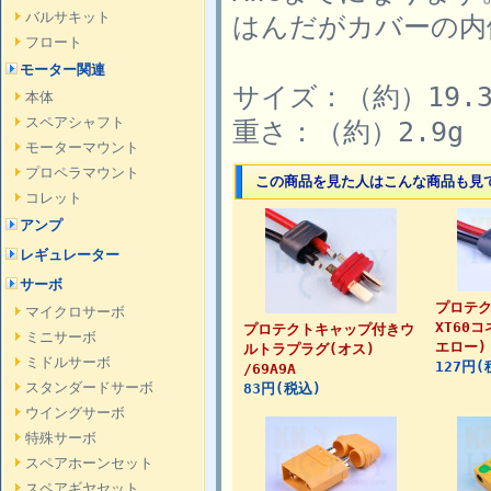
バルサキット
はんだがカバーの内
フロート
モーター関連
サイズ：（約）19.3 x
本体
スペアシャフト
重さ：（約）2.9g
モーターマウント
プロペラマウント
この商品を見た人はこんな商品も見
コレット
アンプ
レギュレーター
サーボ
プロテ
マイクロサーボ
XT60
プロテクトキャップ付きウ
ミニサーボ
エロー) 
ルトラプラグ(オス)
ミドルサーボ
127円(
/69A9A
スタンダードサーボ
83円(税込)
ウイングサーボ
特殊サーボ
スペアホーンセット
スペアギヤセット