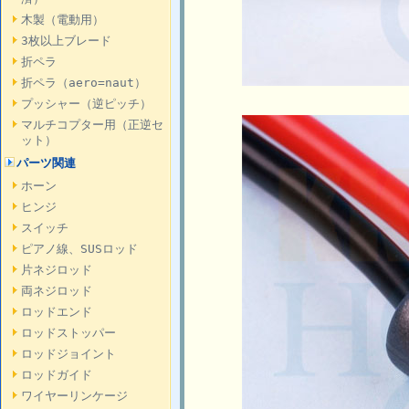
木製（電動用）
3枚以上ブレード
折ペラ
折ペラ（aero=naut）
プッシャー（逆ピッチ）
マルチコプター用（正逆セ
ット）
パーツ関連
ホーン
ヒンジ
スイッチ
ピアノ線、SUSロッド
片ネジロッド
両ネジロッド
ロッドエンド
ロッドストッパー
ロッドジョイント
ロッドガイド
ワイヤーリンケージ