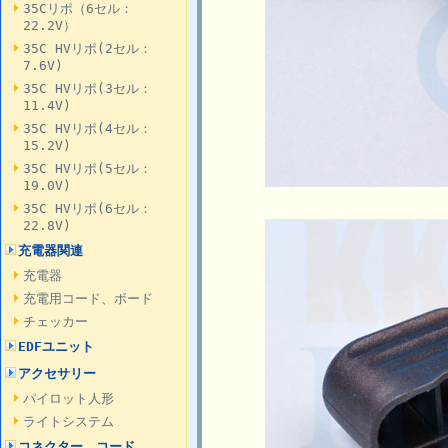
35Cリポ（6セル：
22.2V）
35C HVリポ(2セル：
7.6V)
35C HVリポ(3セル：
11.4V)
35C HVリポ(4セル：
15.2V)
35C HVリポ(5セル：
19.0V)
35C HVリポ(6セル：
22.8V)
充電器関連
充電器
充電用コード、ボード
チェッカー
EDFユニット
アクセサリー
パイロット人形
ライトシステム
コネクター、コード