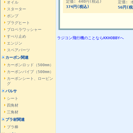
定価: 440円(税込)
定価: 
オイル
374円(税込)
56円(税
スターター
ポンプ
プラグヒート
プロペラワッシャー
すべり止め
ラジコン飛行機のことならKKHOBBYへ
エンジン
スペアパーツ
カーボン関連
カーボンロッド（500mm）
カーボンパイプ（500mm）
カーボンシート、ロービン
グ
バルサ
シート
四角材
三角材
プラ材関連
プラ棒