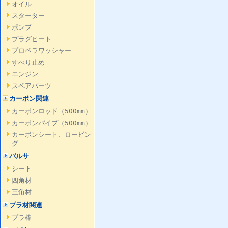
オイル
スターター
ポンプ
プラグヒート
プロペラワッシャー
すべり止め
エンジン
スペアパーツ
カーボン関連
カーボンロッド（500mm）
カーボンパイプ（500mm）
カーボンシート、ロービン
グ
バルサ
シート
四角材
三角材
プラ材関連
プラ棒