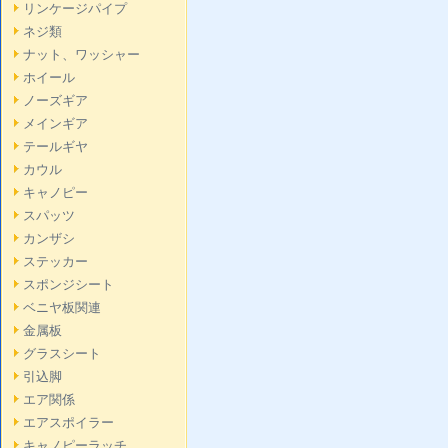
リンケージパイプ
ネジ類
ナット、ワッシャー
ホイール
ノーズギア
メインギア
テールギヤ
カウル
キャノピー
スパッツ
カンザシ
ステッカー
スポンジシート
ベニヤ板関連
金属板
グラスシート
引込脚
エア関係
エアスポイラー
キャノピーラッチ