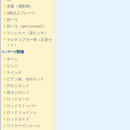
木製（電動用）
3枚以上ブレード
折ペラ
折ペラ（aero=naut）
プッシャー（逆ピッチ）
マルチコプター用（正逆セ
ット）
パーツ関連
ホーン
ヒンジ
スイッチ
ピアノ線、SUSロッド
片ネジロッド
両ネジロッド
ロッドエンド
ロッドストッパー
ロッドジョイント
ロッドガイド
ワイヤーリンケージ