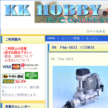
カートをみる
HOME
>
エンジン関連
>
エンジン
ご利用案内
OS FSα-56II //15K3C
・ご利用上の注意
（必ずお読み下さい）
・配送、送料について
OS FSα-56II
・お支払いについて
クレジットカード、銀行振
込、
代引きがご利用頂けます。
営業日カレンダー