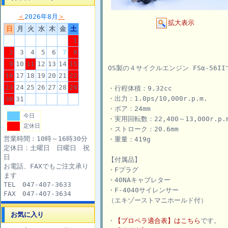
＜
2026年8月
＞
拡大表示
日
月
火
水
木
金
土
1
2
3
4
5
6
7
8
9
10
11
12
13
14
15
OS製の４サイクルエンジン FSα-56I
16
17
18
19
20
21
22
23
24
25
26
27
28
29
・行程体積：9.32cc
・出力：1.0ps/10,000r.p.m.
30
31
・ボア：24mm
今日
・実用回転数：22,400～13,000r.p.
定休日
・ストローク：20.6mm
営業時間：10時～16時30分
・重量：419g
定休日：土曜日 日曜日 祝
日
【付属品】
お電話、FAXでもご注文承り
・Fプラグ
ます
・40NAキャブレター
TEL 047-407-3633
・F-4040サイレンサー
FAX 047-407-3634
（エキゾーストマニホールド付）
お気に入り
・
【プロペラ適合表】はこちら
です。