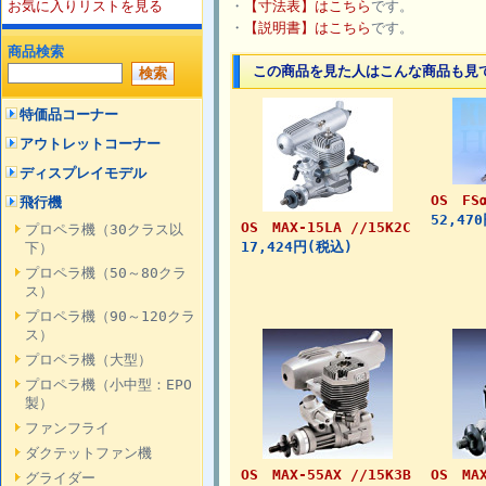
お気に入りリストを見る
・
【寸法表】はこちら
です。
・
【説明書】はこちら
です。
商品検索
この商品を見た人はこんな商品も見
特価品コーナー
アウトレットコーナー
ディスプレイモデル
OS FSα
飛行機
52,47
OS MAX-15LA //15K2C
プロペラ機（30クラス以
17,424円(税込)
下）
プロペラ機（50～80クラ
ス）
プロペラ機（90～120クラ
ス）
プロペラ機（大型）
プロペラ機（小中型：EPO
製）
ファンフライ
ダクテットファン機
OS MAX-55AX //15K3B
OS MAX
グライダー