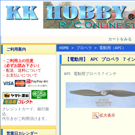
カートをみる
HOME
>
プロペラ
>
電動用（APC）
ご利用案内
【電動用】 APC プロペラ ７イン
・ご利用上の注意
（必ずお読み下さい）
・配送、送料について
APC 電動用プロペラ７インチ
・お支払いについて
クレジットカード、銀行振
込、
拡大表示
代引きがご利用頂けます。
営業日カレンダー