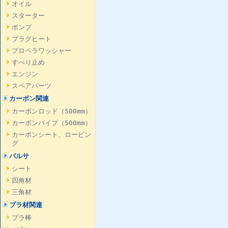
オイル
スターター
ポンプ
プラグヒート
プロペラワッシャー
すべり止め
エンジン
スペアパーツ
カーボン関連
カーボンロッド（500mm）
カーボンパイプ（500mm）
カーボンシート、ロービン
グ
バルサ
シート
四角材
三角材
プラ材関連
プラ棒