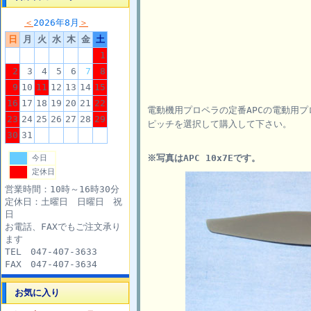
＜
2026年8月
＞
日
月
火
水
木
金
土
1
2
3
4
5
6
7
8
9
10
11
12
13
14
15
16
17
18
19
20
21
22
電動機用プロペラの定番APCの電動用
23
24
25
26
27
28
29
ピッチを選択して購入して下さい。
30
31
※写真はAPC 10x7Eです。
今日
定休日
営業時間：10時～16時30分
定休日：土曜日 日曜日 祝
日
お電話、FAXでもご注文承り
ます
TEL 047-407-3633
FAX 047-407-3634
お気に入り