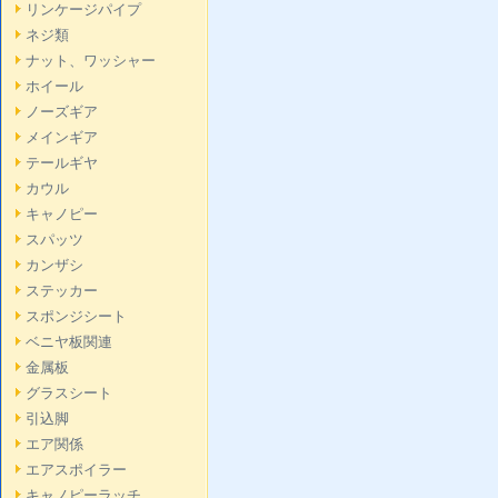
リンケージパイプ
ネジ類
ナット、ワッシャー
ホイール
ノーズギア
メインギア
テールギヤ
カウル
キャノピー
スパッツ
カンザシ
ステッカー
スポンジシート
ベニヤ板関連
金属板
グラスシート
引込脚
エア関係
エアスポイラー
キャノピーラッチ