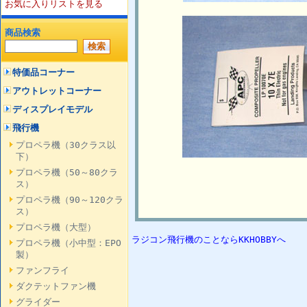
お気に入りリストを見る
商品検索
特価品コーナー
アウトレットコーナー
ディスプレイモデル
飛行機
プロペラ機（30クラス以
下）
プロペラ機（50～80クラ
ス）
プロペラ機（90～120クラ
ス）
プロペラ機（大型）
ラジコン飛行機のことならKKHOBBYへ
プロペラ機（小中型：EPO
製）
ファンフライ
ダクテットファン機
グライダー