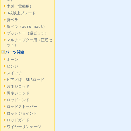
木製（電動用）
3枚以上ブレード
折ペラ
折ペラ（aero=naut）
プッシャー（逆ピッチ）
マルチコプター用（正逆セ
ット）
パーツ関連
ホーン
ヒンジ
スイッチ
ピアノ線、SUSロッド
片ネジロッド
両ネジロッド
ロッドエンド
ロッドストッパー
ロッドジョイント
ロッドガイド
ワイヤーリンケージ