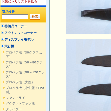
お気に入りリストを見る
商品検索
特価品コーナー
アウトレットコーナー
ディスプレイモデル
飛行機
プロペラ機（30クラス以
下）
プロペラ機（50～80クラ
ス）
プロペラ機（90～120クラ
ス）
プロペラ機（大型）
プロペラ機（小中型：EPO
製）
ファンフライ
ダクテットファン機
グライダー