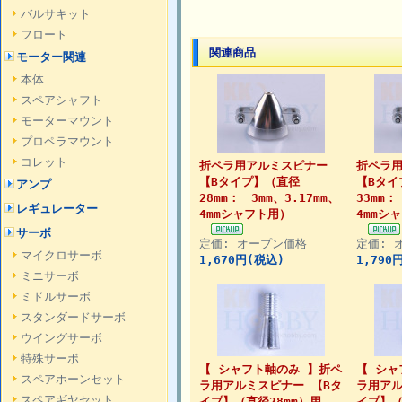
バルサキット
フロート
関連商品
モーター関連
本体
スペアシャフト
モーターマウント
プロペラマウント
コレット
折ペラ用アルミスピナー
折ペラ
【Bタイプ】（直径
【Bタイ
アンプ
28mm： 3mm、3.17mm、
33mm：
レギュレーター
4mmシャフト用）
4mmシ
サーボ
定価: オープン価格
定価: 
マイクロサーボ
1,670円(税込)
1,790
ミニサーボ
ミドルサーボ
スタンダードサーボ
ウイングサーボ
特殊サーボ
【 シャフト軸のみ 】折ペ
【 シャ
スペアホーンセット
ラ用アルミスピナー 【Bタ
ラ用アル
スペアギヤセット
イプ】（直径28mm）用
イプ】（