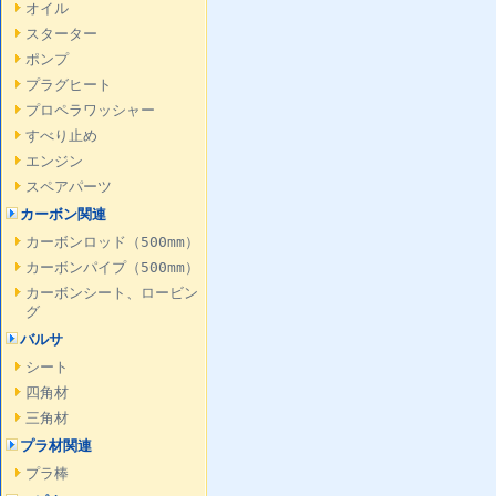
オイル
スターター
ポンプ
プラグヒート
プロペラワッシャー
すべり止め
エンジン
スペアパーツ
カーボン関連
カーボンロッド（500mm）
カーボンパイプ（500mm）
カーボンシート、ロービン
グ
バルサ
シート
四角材
三角材
プラ材関連
プラ棒