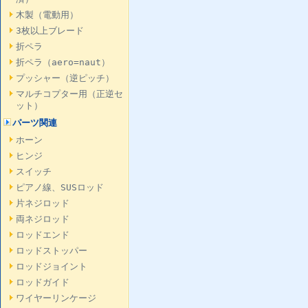
木製（電動用）
3枚以上ブレード
折ペラ
折ペラ（aero=naut）
プッシャー（逆ピッチ）
マルチコプター用（正逆セ
ット）
パーツ関連
ホーン
ヒンジ
スイッチ
ピアノ線、SUSロッド
片ネジロッド
両ネジロッド
ロッドエンド
ロッドストッパー
ロッドジョイント
ロッドガイド
ワイヤーリンケージ