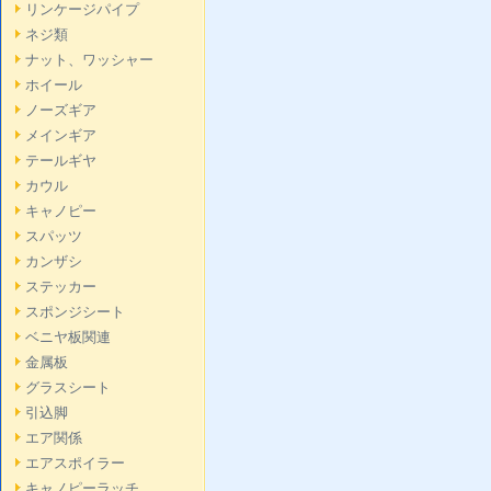
リンケージパイプ
ネジ類
ナット、ワッシャー
ホイール
ノーズギア
メインギア
テールギヤ
カウル
キャノピー
スパッツ
カンザシ
ステッカー
スポンジシート
ベニヤ板関連
金属板
グラスシート
引込脚
エア関係
エアスポイラー
キャノピーラッチ