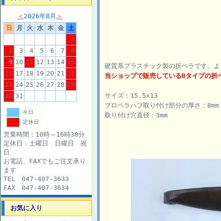
＜
2026年8月
＞
日
月
火
水
木
金
土
1
2
3
4
5
6
7
8
9
10
11
12
13
14
15
硬質系プラスチック製の折ペラです。よ
16
17
18
19
20
21
22
当ショップで販売しているBタイプの折
23
24
25
26
27
28
29
サイズ：15.5x13
30
31
プロペラハブ取り付け部分の厚さ：8mm
今日
取り付け穴直径：3mm
定休日
営業時間：10時～16時30分
定休日：土曜日 日曜日 祝
日
お電話、FAXでもご注文承り
ます
TEL 047-407-3633
FAX 047-407-3634
お気に入り