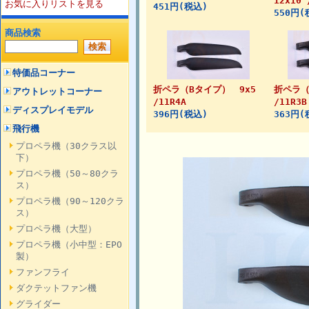
12x10 
お気に入りリストを見る
451円(税込)
550円(
商品検索
特価品コーナー
折ペラ（Bタイプ） 9x5
折ペラ（
アウトレットコーナー
/11R4A
/11R3B
ディスプレイモデル
396円(税込)
363円(
飛行機
プロペラ機（30クラス以
下）
プロペラ機（50～80クラ
ス）
プロペラ機（90～120クラ
ス）
プロペラ機（大型）
プロペラ機（小中型：EPO
製）
ファンフライ
ダクテットファン機
グライダー