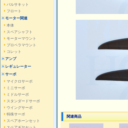
バルサキット
フロート
モーター関連
本体
スペアシャフト
モーターマウント
プロペラマウント
コレット
アンプ
レギュレーター
サーボ
マイクロサーボ
ミニサーボ
ミドルサーボ
スタンダードサーボ
ウイングサーボ
特殊サーボ
関連商品
スペアホーンセット
スペアギヤセット