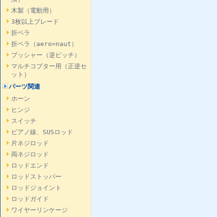
木製（電動用）
3枚以上ブレード
折ペラ
折ペラ（aero=naut）
プッシャー（逆ピッチ）
マルチコプター用（正逆セ
ット）
パーツ関連
ホーン
ヒンジ
スイッチ
ピアノ線、SUSロッド
片ネジロッド
両ネジロッド
ロッドエンド
ロッドストッパー
ロッドジョイント
ロッドガイド
ワイヤーリンケージ