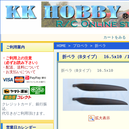
カートをみる
HOME
>
プロペラ
>
折ペラ
ご利用案内
折ペラ（Bタイプ） 16.5x10 /1
・ご利用上の注意
（必ずお読み下さい）
・配送、送料について
折ペラ（Bタイプ） 16.5x10
・お支払いについて
クレジットカード、銀行振
込、
代引きがご利用頂けます。
拡大表示
営業日カレンダー