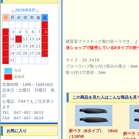
＜
2026年8月
＞
日
月
火
水
木
金
土
1
2
3
4
5
6
7
8
9
10
11
12
13
14
15
硬質系プラスチック製の折ペラです。よ
16
17
18
19
20
21
22
当ショップで販売しているBタイプの折
23
24
25
26
27
28
29
サイズ：16.5x10
30
31
プロペラハブ取り付け部分の厚さ：8mm
今日
取り付け穴直径：3mm
定休日
営業時間：10時～16時30分
定休日：土曜日 日曜日 祝
日
この商品を見た人はこんな商品も見
お電話、FAXでもご注文承り
ます
TEL 047-407-3633
FAX 047-407-3634
お気に入り
折ペラ（Bタイプ） 10x8
折ペラ
/11R5B