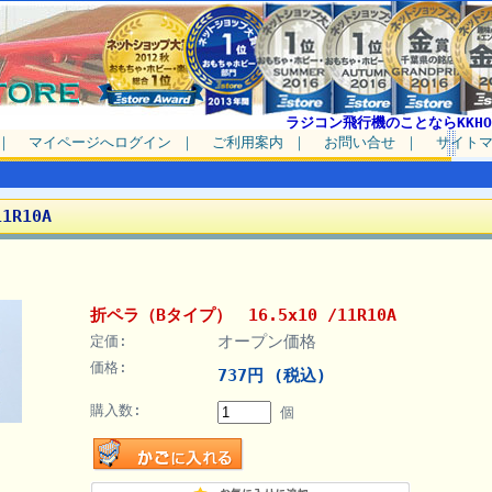
ラジコン飛行機のことならKKHO
｜
マイページへログイン
｜
ご利用案内
｜
お問い合せ
｜
サイト
1R10A
折ペラ（Bタイプ） 16.5x10 /11R10A
オープン価格
定価:
価格:
737円 (税込)
購入数:
個