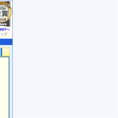
BBYへ
マップ