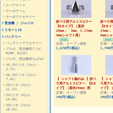
スペアケース
サーボアーム
サーボアクセサリー
折ペラ用アルミスピナー
折ペラ
受信機 / ジャイロ
【Bタイプ】（直径
【Bタイ
リモートID
28mm： 3mm、3.17mm、
33mm：
4mmシャフト用）
4mmシ
バッテリー
バッテリーアクセサリー
定価: オープン価格
定価: 
1,670円(税込)
1,790
プロポ、受信機用(リポ、
NiMH、NiCD)
プロポ、受信機用(LiFe)
30,35Cリポ（1セル：
3.7V）
30,35Cリポ（2セル：
【 シャフト軸のみ 】折ペ
【 シャ
7.4V）
ラ用アルミスピナー 【Bタ
ラ用アル
35Cリポ（3セル：
イプ】（直径28mm）用
イプ】（
11.1V）
定価: オープン価格
定価: 
35Cリポ（4セル：
346円(税込)
346円(
14.8V）
35Cリポ（5セル：
18.5V）