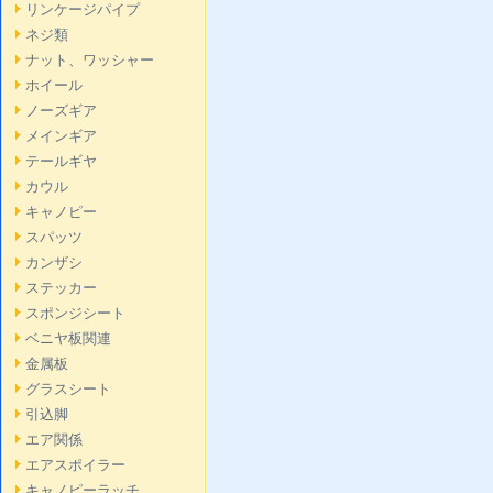
リンケージパイプ
ネジ類
ナット、ワッシャー
ホイール
ノーズギア
メインギア
テールギヤ
カウル
キャノピー
スパッツ
カンザシ
ステッカー
スポンジシート
ベニヤ板関連
金属板
グラスシート
引込脚
エア関係
エアスポイラー
キャノピーラッチ