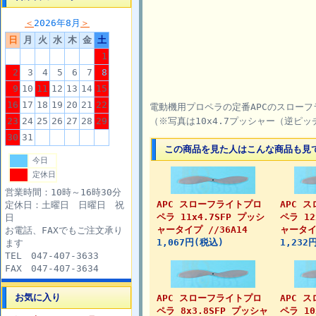
＜
2026年8月
＞
日
月
火
水
木
金
土
1
2
3
4
5
6
7
8
9
10
11
12
13
14
15
16
17
18
19
20
21
22
電動機用プロペラの定番APCのスローフ
23
24
25
26
27
28
29
（※写真は10x4.7プッシャー（逆ピ
30
31
この商品を見た人はこんな商品も見
今日
定休日
営業時間：10時～16時30分
APC スローフライトプロ
APC 
定休日：土曜日 日曜日 祝
ペラ 11x4.7SFP プッシ
ペラ 12
日
ャータイプ //36A14
ャータイプ
お電話、FAXでもご注文承り
1,067円(税込)
1,232
ます
TEL 047-407-3633
FAX 047-407-3634
お気に入り
APC スローフライトプロ
APC 
ペラ 8x3.8SFP プッシャ
ペラ 10