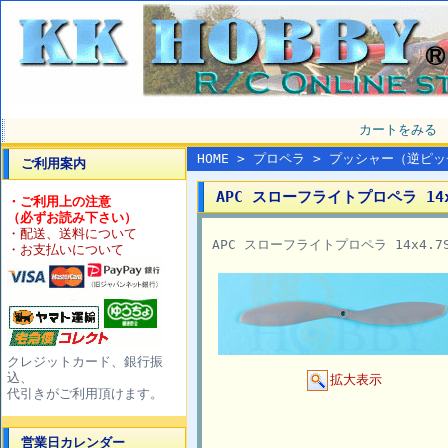
カートをみる
HOME
>
プロペラ
>
プッシャー（逆ピッ
ご利用案内
APC スローフライトプロペラ 14x
・ご利用上の注意
（必ずお読み下さい）
・配送、送料について
APC スローフライトプロペラ 14x4.
・お支払いについて
クレジットカード、銀行振
込、
拡大表示
代引きがご利用頂けます。
営業日カレンダー