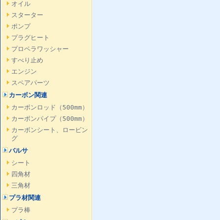
オイル
スターター
ポンプ
プラグヒート
プロペラワッシャー
すべり止め
エンジン
スペアパーツ
カーボン関連
カーボンロッド（500mm）
カーボンパイプ（500mm）
カーボンシート、ロービン
グ
バルサ
シート
四角材
三角材
プラ材関連
プラ棒