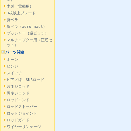
木製（電動用）
3枚以上ブレード
折ペラ
折ペラ（aero=naut）
プッシャー（逆ピッチ）
マルチコプター用（正逆セ
ット）
パーツ関連
ホーン
ヒンジ
スイッチ
ピアノ線、SUSロッド
片ネジロッド
両ネジロッド
ロッドエンド
ロッドストッパー
ロッドジョイント
ロッドガイド
ワイヤーリンケージ