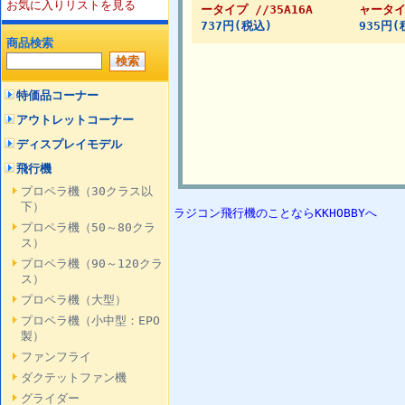
お気に入りリストを見る
ータイプ //35A16A
ャータイプ
737円(税込)
935円(
商品検索
特価品コーナー
アウトレットコーナー
ディスプレイモデル
飛行機
プロペラ機（30クラス以
下）
ラジコン飛行機のことならKKHOBBYへ
プロペラ機（50～80クラ
ス）
プロペラ機（90～120クラ
ス）
プロペラ機（大型）
プロペラ機（小中型：EPO
製）
ファンフライ
ダクテットファン機
グライダー