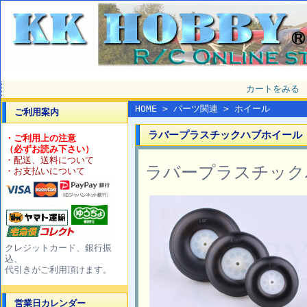
カートをみる
HOME
>
パーツ関連
>
ホイール
ご利用案内
ラバープラスチックハブホイール 2.
・ご利用上の注意
（必ずお読み下さい）
・配送、送料について
ラバープラスチックハ
・お支払いについて
クレジットカード、銀行振
込、
代引きがご利用頂けます。
営業日カレンダー