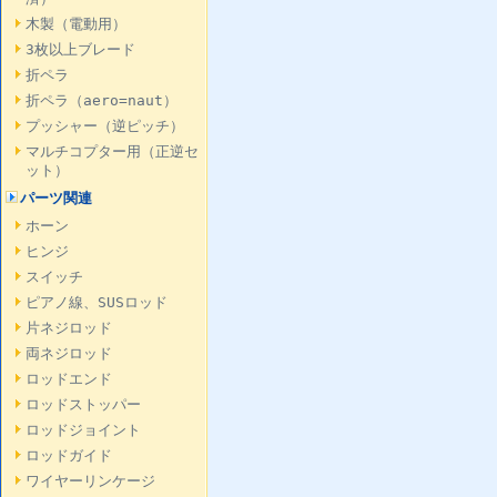
木製（電動用）
3枚以上ブレード
折ペラ
折ペラ（aero=naut）
プッシャー（逆ピッチ）
マルチコプター用（正逆セ
ット）
パーツ関連
ホーン
ヒンジ
スイッチ
ピアノ線、SUSロッド
片ネジロッド
両ネジロッド
ロッドエンド
ロッドストッパー
ロッドジョイント
ロッドガイド
ワイヤーリンケージ