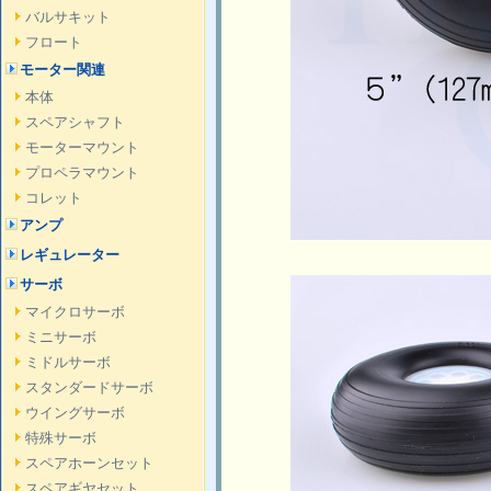
バルサキット
フロート
モーター関連
本体
スペアシャフト
モーターマウント
プロペラマウント
コレット
アンプ
レギュレーター
サーボ
マイクロサーボ
ミニサーボ
ミドルサーボ
スタンダードサーボ
ウイングサーボ
特殊サーボ
スペアホーンセット
スペアギヤセット