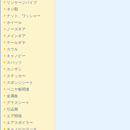
リンケージパイプ
ネジ類
ナット、ワッシャー
ホイール
ノーズギア
メインギア
テールギヤ
カウル
キャノピー
スパッツ
カンザシ
ステッカー
スポンジシート
ベニヤ板関連
金属板
グラスシート
引込脚
エア関係
エアスポイラー
キャノピーラッチ