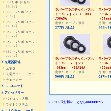
35Cリポ（6セル：
22.2V）
ラバープラスチックハブホ
ラバー
35C HVリポ(2セル：
イール 2インチ（50mm）
イール 
7.6V)
/38A5A
（57mm
35C HVリポ(3セル：
定価: オープン価格
定価: 
11.4V)
277円(税込)
305円(
35C HVリポ(4セル：
15.2V)
35C HVリポ(5セル：
19.0V)
35C HVリポ(6セル：
22.8V)
ラバープラスチックハブホ
ラバー
充電器関連
イール 3.25インチ
イール 
（83mm） /38A10A
（89mm
充電器
定価: オープン価格
定価: 
充電用コード、ボード
568円(税込)
627円(
チェッカー
EDFユニット
アクセサリー
パイロット人形
ラジコン飛行機のことならKKHOBBYへ
ライトシステム
コネクター、コード