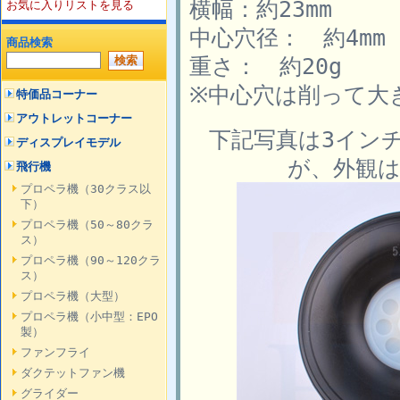
横幅：約23mm
お気に入りリストを見る
中心穴径： 約4mm
商品検索
重さ： 約20g
※中心穴は削って大
特価品コーナー
アウトレットコーナー
下記写真は3イン
ディスプレイモデル
が、外観
飛行機
プロペラ機（30クラス以
下）
プロペラ機（50～80クラ
ス）
プロペラ機（90～120クラ
ス）
プロペラ機（大型）
プロペラ機（小中型：EPO
製）
ファンフライ
ダクテットファン機
グライダー