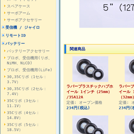
スペアケース
サーボアーム
サーボアクセサリー
受信機 / ジャイロ
リモートID
バッテリー
関連商品
バッテリーアクセサリー
プロポ、受信機用(リポ、
NiMH、NiCD)
プロポ、受信機用(LiFe)
30,35Cリポ（1セル：
3.7V）
ラバープラスチックハブホ
ラバー
30,35Cリポ（2セル：
イール 1インチ（25mm）
イール 
7.4V）
/35A12A
（32mm
35Cリポ（3セル：
定価: オープン価格
定価: 
11.1V）
234円(税込)
234円(
35Cリポ（4セル：
14.8V）
35Cリポ（5セル：
18.5V）