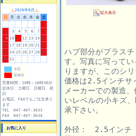
＜
2026年8月
＞
拡大表示
日
月
火
水
木
金
土
1
2
3
4
5
6
7
8
9
10
11
12
13
14
15
16
17
18
19
20
21
22
ハブ部分がプラスチ
23
24
25
26
27
28
29
30
31
す。写真に写ってい
りますが、このシリ
今日
定休日
価格は2.5インチ
営業時間：10時～16時30分
定休日：土曜日 日曜日 祝
メーカーでの製造、
日
いレベルの小キズ、
お電話、FAXでもご注文承り
ます
承下さい。
TEL 047-407-3633
FAX 047-407-3634
外径： 2.5インチ（
お気に入り