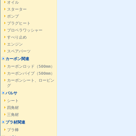
オイル
スターター
ポンプ
プラグヒート
プロペラワッシャー
すべり止め
エンジン
スペアパーツ
カーボン関連
カーボンロッド（500mm）
カーボンパイプ（500mm）
カーボンシート、ロービン
グ
バルサ
シート
四角材
三角材
プラ材関連
プラ棒