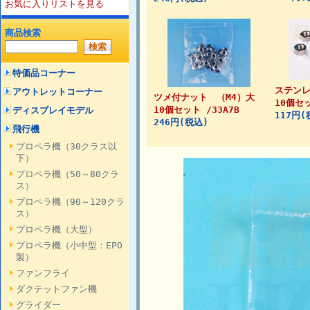
お気に入りリストを見る
商品検索
特価品コーナー
ステンレ
アウトレットコーナー
ツメ付ナット （M4）大
10個セッ
10個セット /33A7B
ディスプレイモデル
117円(
246円(税込)
飛行機
プロペラ機（30クラス以
下）
プロペラ機（50～80クラ
ス）
プロペラ機（90～120クラ
ス）
プロペラ機（大型）
プロペラ機（小中型：EPO
製）
ファンフライ
ダクテットファン機
グライダー