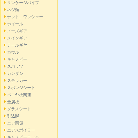
リンケージパイプ
ネジ類
ナット、ワッシャー
ホイール
ノーズギア
メインギア
テールギヤ
カウル
キャノピー
スパッツ
カンザシ
ステッカー
スポンジシート
ベニヤ板関連
金属板
グラスシート
引込脚
エア関係
エアスポイラー
キャノピーラッチ