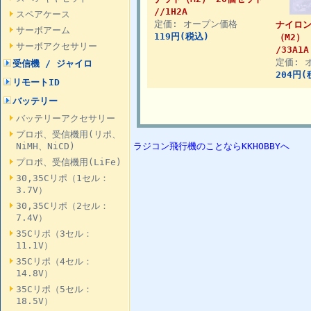
//1H2A
スペアケース
定価: オープン価格
ナイロ
サーボアーム
119円(税込)
（M2）
サーボアクセサリー
/33A1A
定価: 
受信機 / ジャイロ
204円(
リモートID
バッテリー
バッテリーアクセサリー
プロポ、受信機用(リポ、
NiMH、NiCD)
ラジコン飛行機のことならKKHOBBYへ
プロポ、受信機用(LiFe)
30,35Cリポ（1セル：
3.7V）
30,35Cリポ（2セル：
7.4V）
35Cリポ（3セル：
11.1V）
35Cリポ（4セル：
14.8V）
35Cリポ（5セル：
18.5V）