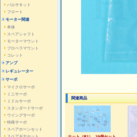
バルサキット
フロート
モーター関連
本体
スペアシャフト
モーターマウント
プロペラマウント
コレット
アンプ
レギュレーター
サーボ
マイクロサーボ
ミニサーボ
関連商品
ミドルサーボ
スタンダードサーボ
ウイングサーボ
特殊サーボ
スペアホーンセット
スペアギヤセット
ナット（M2） 20個セット