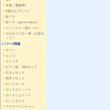
木製（電動用）
3枚以上ブレード
折ペラ
折ペラ（aero=naut）
プッシャー（逆ピッチ）
マルチコプター用（正逆セ
ット）
パーツ関連
ホーン
ヒンジ
スイッチ
ピアノ線、SUSロッド
片ネジロッド
両ネジロッド
ロッドエンド
ロッドストッパー
ロッドジョイント
ロッドガイド
ワイヤーリンケージ