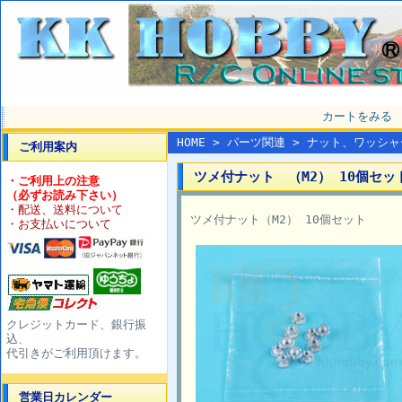
カートをみる
HOME
>
パーツ関連
>
ナット、ワッシャ
ご利用案内
ツメ付ナット （M2） 10個セット 
・ご利用上の注意
（必ずお読み下さい）
・配送、送料について
ツメ付ナット（M2） 10個セット
・お支払いについて
クレジットカード、銀行振
込、
代引きがご利用頂けます。
営業日カレンダー