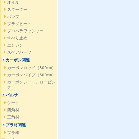
オイル
スターター
ポンプ
プラグヒート
プロペラワッシャー
すべり止め
エンジン
スペアパーツ
カーボン関連
カーボンロッド（500mm）
カーボンパイプ（500mm）
カーボンシート、ロービン
グ
バルサ
シート
四角材
三角材
プラ材関連
プラ棒