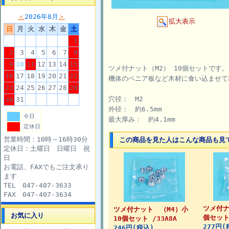
＜
2026年8月
＞
拡大表示
日
月
火
水
木
金
土
1
2
3
4
5
6
7
8
9
10
11
12
13
14
15
ツメ付ナット（M2） 10個セットです。
16
17
18
19
20
21
22
機体のベニア板など木材に食い込ませ
23
24
25
26
27
28
29
穴径： M2
30
31
外径： 約6.5mm
今日
最大厚み： 約4.1mm
定休日
営業時間：10時～16時30分
この商品を見た人はこんな商品も見
定休日：土曜日 日曜日 祝
日
お電話、FAXでもご注文承り
ます
TEL 047-407-3633
FAX 047-407-3634
ツメ付ナ
ツメ付ナット （M4）小
お気に入り
個セット 
10個セット /33A8A
277円(
246円(税込)