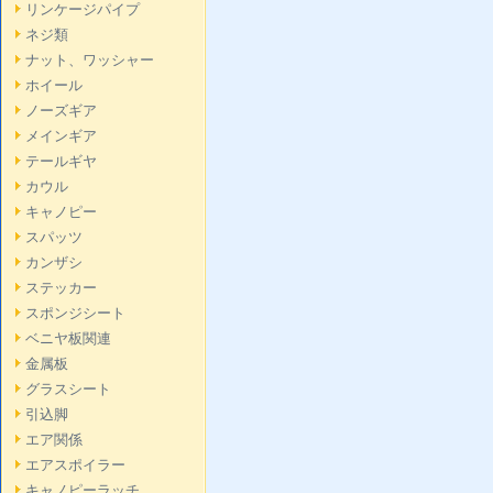
リンケージパイプ
ネジ類
ナット、ワッシャー
ホイール
ノーズギア
メインギア
テールギヤ
カウル
キャノピー
スパッツ
カンザシ
ステッカー
スポンジシート
ベニヤ板関連
金属板
グラスシート
引込脚
エア関係
エアスポイラー
キャノピーラッチ