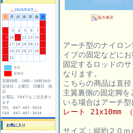
＜
2026年8月
＞
日
月
火
水
木
金
土
拡大表示
1
2
3
4
5
6
7
8
9
10
11
12
13
14
15
アーチ型のナイロン
16
17
18
19
20
21
22
23
24
25
26
27
28
29
イプの固定などにお
30
31
固定するロッドのサ
今日
なります。
定休日
営業時間：10時～16時30分
こちらの商品は直径
定休日：土曜日 日曜日 祝
主翼裏側の固定脚を
日
お電話、FAXでもご注文承り
いる場合はアーチ型
ます
TEL 047-407-3633
レート 21x10mm 
FAX 047-407-3634
お気に入り
サイズ：縦約２０ｍ