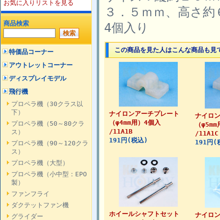
お気に入りリストを見る
３．５ｍｍ、高さ約
商品検索
4個入り
この商品を見た人はこんな商品も見
特価品コーナー
アウトレットコーナー
ディスプレイモデル
飛行機
プロペラ機（30クラス以
下）
ナイロンアーチプレート
ナイロ
（φ4mm用）4個入
プロペラ機（50～80クラ
（φ5m
/11A1B
ス）
/11A1C
191円(税込)
191円(
プロペラ機（90～120クラ
ス）
プロペラ機（大型）
プロペラ機（小中型：EPO
製）
ファンフライ
ダクテットファン機
ホイールシャフトセット
ナイロ
グライダー