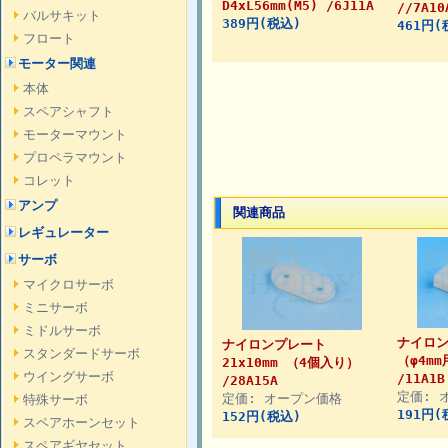
D4xL56mm(M5) /6J11A
//7A10
バルサキット
389円(税込)
461円(
フロート
モーター関連
本体
スペアシャフト
モーターマウント
プロペラマウント
コレット
アンプ
関連商品
レギュレーター
サーボ
マイクロサーボ
ミニサーボ
ミドルサーボ
ナイロ
ナイロンプレート
スタンダードサーボ
（φ4m
21x10mm （4個入り）
ウイングサーボ
/11A1
/28A15A
定価: 
定価: オープン価格
特殊サーボ
191円(
152円(税込)
スペアホーンセット
スペアギヤセット