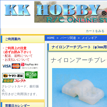
カートをみる
HOME
>
パーツ関連
>
メインギア
ご利用案内
ナイロンアーチプレート（φ3mm用）
・ご利用上の注意
（必ずお読み下さい）
・配送、送料について
ナイロンアーチプレー
・お支払いについて
クレジットカード、銀行振
込、
代引きがご利用頂けます。
営業日カレンダー