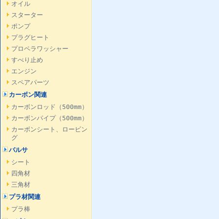
オイル
スターター
ポンプ
プラグヒート
プロペラワッシャー
すべり止め
エンジン
スペアパーツ
カーボン関連
カーボンロッド（500mm）
カーボンパイプ（500mm）
カーボンシート、ロービン
グ
バルサ
シート
四角材
三角材
プラ材関連
プラ棒