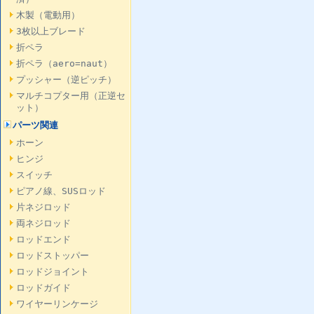
木製（電動用）
3枚以上ブレード
折ペラ
折ペラ（aero=naut）
プッシャー（逆ピッチ）
マルチコプター用（正逆セ
ット）
パーツ関連
ホーン
ヒンジ
スイッチ
ピアノ線、SUSロッド
片ネジロッド
両ネジロッド
ロッドエンド
ロッドストッパー
ロッドジョイント
ロッドガイド
ワイヤーリンケージ