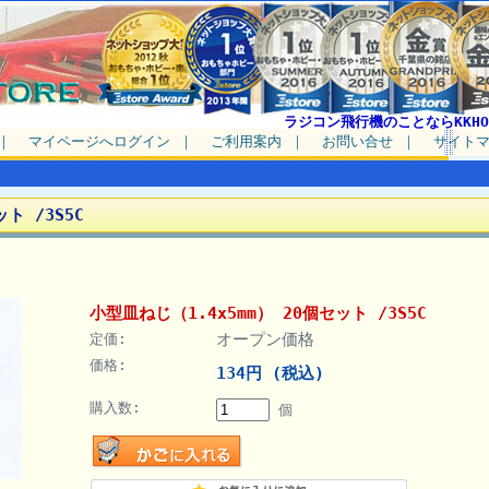
ラジコン飛行機のことならKKHO
｜
マイページへログイン
｜
ご利用案内
｜
お問い合せ
｜
サイト
ト /3S5C
小型皿ねじ（1.4x5mm） 20個セット /3S5C
オープン価格
定価:
価格:
134円 (税込)
購入数:
個