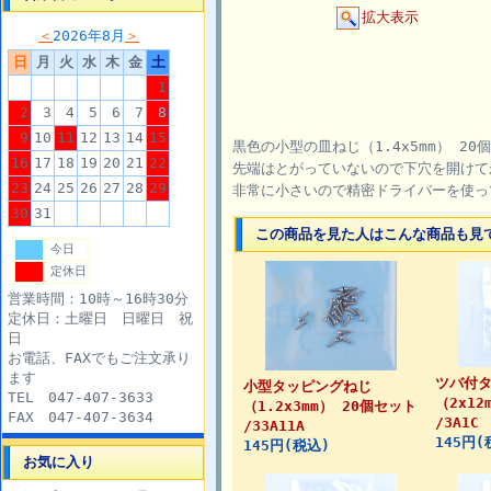
拡大表示
＜
2026年8月
＞
日
月
火
水
木
金
土
1
2
3
4
5
6
7
8
9
10
11
12
13
14
15
黒色の小型の皿ねじ（1.4x5mm） 20
16
17
18
19
20
21
22
先端はとがっていないので下穴を開けて
23
24
25
26
27
28
29
非常に小さいので精密ドライバーを使っ
30
31
この商品を見た人はこんな商品も見
今日
定休日
営業時間：10時～16時30分
定休日：土曜日 日曜日 祝
日
お電話、FAXでもご注文承り
ます
ツバ付
小型タッピングねじ
TEL 047-407-3633
（2x12
（1.2x3mm） 20個セット
FAX 047-407-3634
/3A1C
/33A11A
145円(
145円(税込)
お気に入り