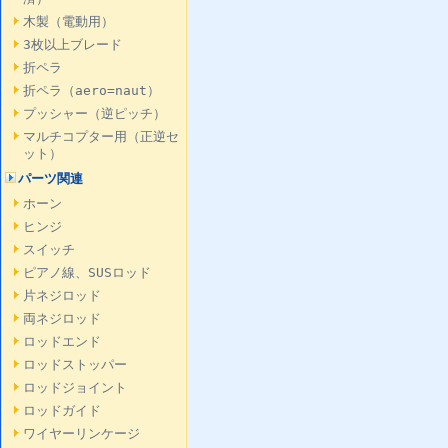
木製（電動用）
3枚以上ブレード
折ペラ
折ペラ（aero=naut）
プッシャー（逆ピッチ）
マルチコプター用（正逆セ
ット）
パーツ関連
ホーン
ヒンジ
スイッチ
ピアノ線、SUSロッド
片ネジロッド
両ネジロッド
ロッドエンド
ロッドストッパー
ロッドジョイント
ロッドガイド
ワイヤーリンケージ