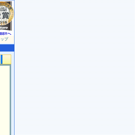
BBYへ
マップ