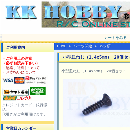
カートをみる
HOME
>
パーツ関連
>
ネジ類
ご利用案内
小型皿ねじ（1.4x5mm） 20個セッ
・ご利用上の注意
（必ずお読み下さい）
・配送、送料について
小型皿ねじ（1.4x5mm） 20個セット
・お支払いについて
クレジットカード、銀行振
込、
代引きがご利用頂けます。
営業日カレンダー