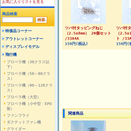
お気に入りリストを見る
商品検索
ツバ付タッピングねじ
ツバ付
特価品コーナー
（2.5x8mm） 20個セット
（2.5x
/33A4A
ト /33
アウトレットコーナー
159円(税込)
159円(
ディスプレイモデル
飛行機
プロペラ機（30クラス以
下）
プロペラ機（50～80クラ
ス）
プロペラ機（90～120クラ
ス）
プロペラ機（大型）
プロペラ機（小中型：EPO
製）
関連商品
ファンフライ
ダクテットファン機
グライダー