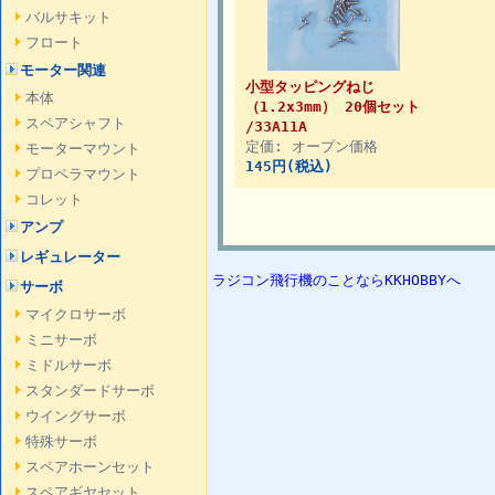
バルサキット
フロート
モーター関連
小型タッピングねじ
本体
（1.2x3mm） 20個セット
スペアシャフト
/33A11A
定価: オープン価格
モーターマウント
145円(税込)
プロペラマウント
コレット
アンプ
レギュレーター
ラジコン飛行機のことならKKHOBBYへ
サーボ
マイクロサーボ
ミニサーボ
ミドルサーボ
スタンダードサーボ
ウイングサーボ
特殊サーボ
スペアホーンセット
スペアギヤセット