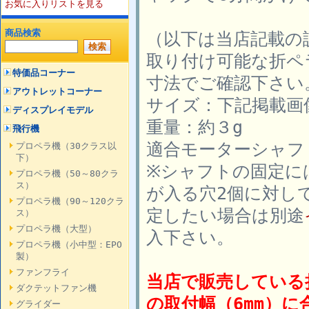
お気に入りリストを見る
商品検索
（以下は当店記載の
取り付け可能な折ペ
特価品コーナー
寸法でご確認下さい
アウトレットコーナー
サイズ：下記掲載画
ディスプレイモデル
重量：約３g
飛行機
適合モーターシャフト
プロペラ機（30クラス以
下）
※シャフトの固定に
プロペラ機（50～80クラ
ス）
が入る穴2個に対し
プロペラ機（90～120クラ
定したい場合は別途
ス）
プロペラ機（大型）
入下さい。
プロペラ機（小中型：EPO
製）
ファンフライ
当店で販売している
ダクテットファン機
の取付幅（6mm）
グライダー