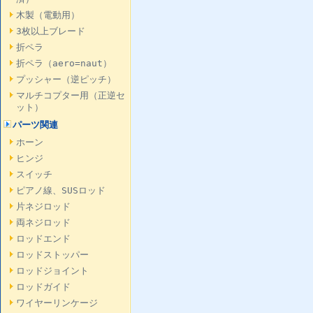
木製（電動用）
3枚以上ブレード
折ペラ
折ペラ（aero=naut）
プッシャー（逆ピッチ）
マルチコプター用（正逆セ
ット）
パーツ関連
ホーン
ヒンジ
スイッチ
ピアノ線、SUSロッド
片ネジロッド
両ネジロッド
ロッドエンド
ロッドストッパー
ロッドジョイント
ロッドガイド
ワイヤーリンケージ