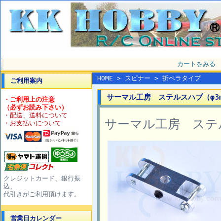
カートをみる
HOME
>
スピナー
>
折ペラタイプ
ご利用案内
サーマル工房 ステルスハブ（φ3mm
・ご利用上の注意
（必ずお読み下さい）
・配送、送料について
サーマル工房 ステル
・お支払いについて
クレジットカード、銀行振
込、
代引きがご利用頂けます。
営業日カレンダー