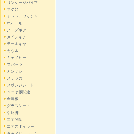
リンケージパイプ
ネジ類
ナット、ワッシャー
ホイール
ノーズギア
メインギア
テールギヤ
カウル
キャノピー
スパッツ
カンザシ
ステッカー
スポンジシート
ベニヤ板関連
金属板
グラスシート
引込脚
エア関係
エアスポイラー
キャノピーラッチ