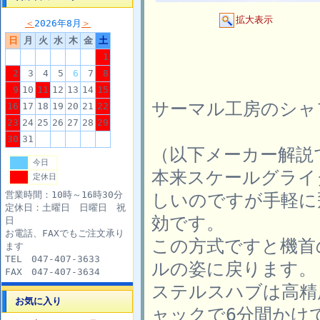
拡大表示
＜
2026年8月
＞
日
月
火
水
木
金
土
1
2
3
4
5
6
7
8
9
10
11
12
13
14
15
サーマル工房のシャ
16
17
18
19
20
21
22
23
24
25
26
27
28
29
30
31
（以下メーカー解説
今日
本来スケールグライ
定休日
営業時間：10時～16時30分
しいのですが手軽に
定休日：土曜日 日曜日 祝
効です。
日
お電話、FAXでもご注文承り
この方式ですと機首
ます
TEL 047-407-3633
ルの姿に戻ります。
FAX 047-407-3634
ステルスハブは高精
お気に入り
ャックで6分間かけ