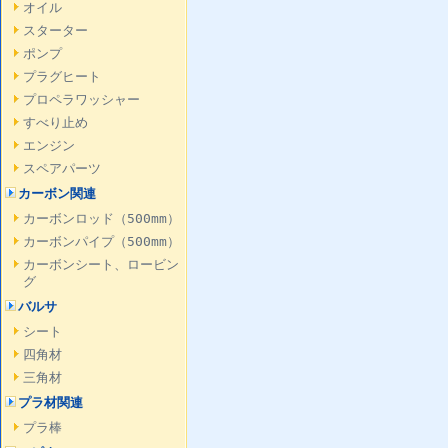
オイル
スターター
ポンプ
プラグヒート
プロペラワッシャー
すべり止め
エンジン
スペアパーツ
カーボン関連
カーボンロッド（500mm）
カーボンパイプ（500mm）
カーボンシート、ロービン
グ
バルサ
シート
四角材
三角材
プラ材関連
プラ棒