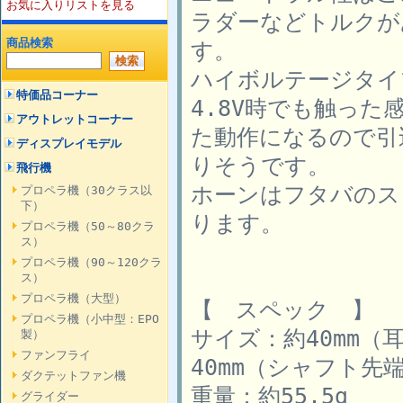
お気に入りリストを見る
ラダーなどトルクが
商品検索
す。
ハイボルテージタイ
特価品コーナー
4.8V時でも触っ
アウトレットコーナー
た動作になるので引
ディスプレイモデル
りそうです。
飛行機
ホーンはフタバのス
プロペラ機（30クラス以
下）
ります。
プロペラ機（50～80クラ
ス）
プロペラ機（90～120クラ
ス）
プロペラ機（大型）
【 スペック 】
プロペラ機（小中型：EPO
サイズ：約40mm（耳
製）
ファンフライ
40mm（シャフト先端
ダクテットファン機
重量：約55.5g
グライダー