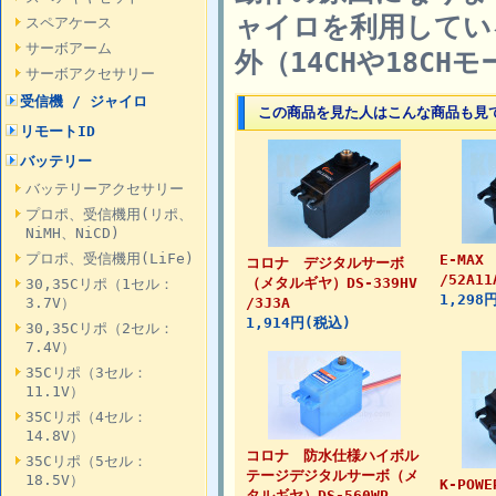
ャイロを利用してい
スペアケース
サーボアーム
外（14CHや18C
サーボアクセサリー
受信機 / ジャイロ
この商品を見た人はこんな商品も見
リモートID
バッテリー
バッテリーアクセサリー
プロポ、受信機用(リポ、
NiMH、NiCD)
プロポ、受信機用(LiFe)
E-MAX 
コロナ デジタルサーボ
/52A11
（メタルギヤ）DS-339HV
30,35Cリポ（1セル：
1,298
3.7V）
/3J3A
1,914円(税込)
30,35Cリポ（2セル：
7.4V）
35Cリポ（3セル：
11.1V）
35Cリポ（4セル：
14.8V）
コロナ 防水仕様ハイボル
35Cリポ（5セル：
テージデジタルサーボ（メ
18.5V）
K-POWE
タルギヤ）DS-560WP