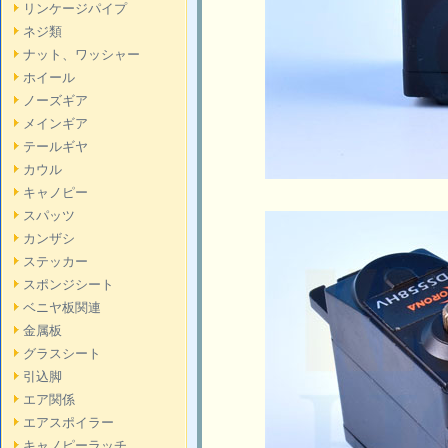
リンケージパイプ
ネジ類
ナット、ワッシャー
ホイール
ノーズギア
メインギア
テールギヤ
カウル
キャノピー
スパッツ
カンザシ
ステッカー
スポンジシート
ベニヤ板関連
金属板
グラスシート
引込脚
エア関係
エアスポイラー
キャノピーラッチ