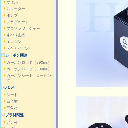
オイル
スターター
ポンプ
プラグヒート
プロペラワッシャー
すべり止め
エンジン
スペアパーツ
カーボン関連
カーボンロッド（500mm）
カーボンパイプ（500mm）
カーボンシート、ロービン
グ
バルサ
シート
四角材
三角材
プラ材関連
プラ棒