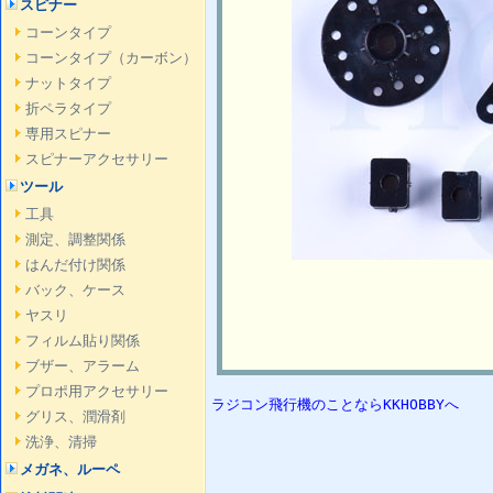
スピナー
コーンタイプ
コーンタイプ（カーボン）
ナットタイプ
折ペラタイプ
専用スピナー
スピナーアクセサリー
ツール
工具
測定、調整関係
はんだ付け関係
バック、ケース
ヤスリ
フィルム貼り関係
ブザー、アラーム
プロポ用アクセサリー
ラジコン飛行機のことならKKHOBBYへ
グリス、潤滑剤
洗浄、清掃
メガネ、ルーペ