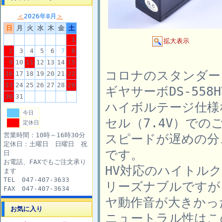
＜
2026年8月
＞
日
月
火
水
木
金
土
1
拡大表示
2
3
4
5
6
7
8
9
10
11
12
13
14
15
コロナのスタンダー
16
17
18
19
20
21
22
23
24
25
26
27
28
29
ギヤサーボDS-558
30
31
ハイボルテージ仕様
今日
セル（7.4V）での
定休日
営業時間：10時～16時30分
スピードが遅めの分
定休日：土曜日 日曜日 祝
です。
日
お電話、FAXでもご注文承り
HV対応のハイトル
ます
TEL 047-407-3633
リーズナブルですが
FAX 047-407-3634
ヤ動作音が大きかっ
お気に入り
ニュートラル性はこ