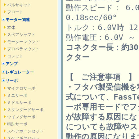
バルサキット
動作スピード： 6.0V
フロート
0.18sec/60°
モーター関連
トルク：6.0V時 12 
本体
スペアシャフト
動作電圧：6.0V ～ 
モーターマウント
コネクター長：約3
プロペラマウント
クター
コレット
アンプ
レギュレーター
【 ご注意事項 】
サーボ
・フタバ製受信機を
マイクロサーボ
式について、FassT
ミニサーボ
ミドルサーボ
ーボ専用モードでフ
スタンダードサーボ
が故障する原因にな
ウイングサーボ
特殊サーボ
についても故障やス
スペアホーンセット
動作の原因になりま
スペアギヤセット