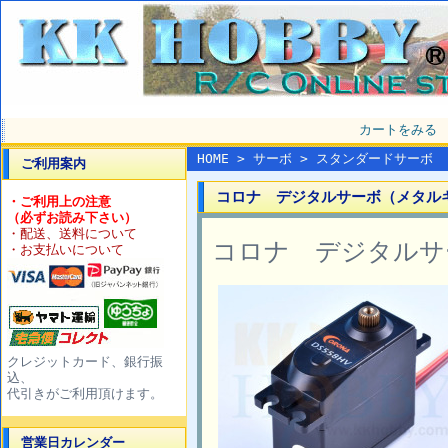
カートをみる
HOME
>
サーボ
>
スタンダードサーボ
ご利用案内
コロナ デジタルサーボ（メタルギヤ）
・ご利用上の注意
（必ずお読み下さい）
・配送、送料について
コロナ デジタルサー
・お支払いについて
クレジットカード、銀行振
込、
代引きがご利用頂けます。
営業日カレンダー