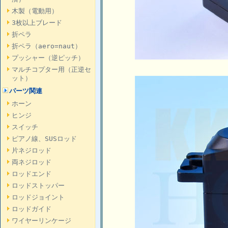
木製（電動用）
3枚以上ブレード
折ペラ
折ペラ（aero=naut）
プッシャー（逆ピッチ）
マルチコプター用（正逆セ
ット）
パーツ関連
ホーン
ヒンジ
スイッチ
ピアノ線、SUSロッド
片ネジロッド
両ネジロッド
ロッドエンド
ロッドストッパー
ロッドジョイント
ロッドガイド
ワイヤーリンケージ