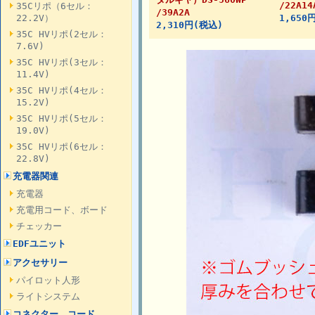
/22A14
35Cリポ（6セル：
/39A2A
22.2V）
1,650
2,310円(税込)
35C HVリポ(2セル：
7.6V)
35C HVリポ(3セル：
11.4V)
35C HVリポ(4セル：
15.2V)
35C HVリポ(5セル：
19.0V)
35C HVリポ(6セル：
22.8V)
充電器関連
充電器
充電用コード、ボード
チェッカー
EDFユニット
アクセサリー
パイロット人形
ライトシステム
コネクター、コード