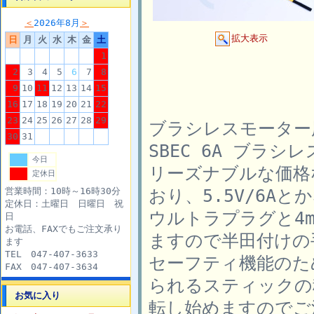
＜
2026年8月
＞
拡大表示
日
月
火
水
木
金
土
1
2
3
4
5
6
7
8
9
10
11
12
13
14
15
16
17
18
19
20
21
22
23
24
25
26
27
28
29
ブラシレスモーター用アン
30
31
SBEC 6A ブラシレ
今日
リーズナブルな価格
定休日
おり、5.5V/6Aと
営業時間：10時～16時30分
定休日：土曜日 日曜日 祝
ウルトラプラグと4
日
お電話、FAXでもご注文承り
ますので半田付けの
ます
TEL 047-407-3633
セーフティ機能のた
FAX 047-407-3634
られるスティックの
お気に入り
転し始めますのでご