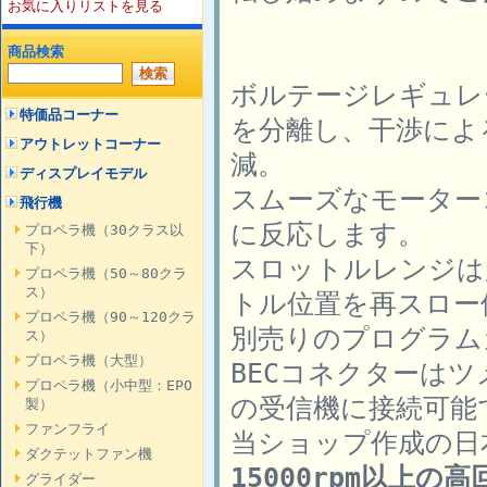
お気に入りリストを見る
商品検索
ボルテージレギュレ
特価品コーナー
を分離し、干渉によ
アウトレットコーナー
減。
ディスプレイモデル
スムーズなモーター
飛行機
に反応します。
プロペラ機（30クラス以
下）
スロットルレンジは
プロペラ機（50～80クラ
ス）
トル位置を再スロー
プロペラ機（90～120クラ
別売りのプログラム
ス）
プロペラ機（大型）
BECコネクターは
プロペラ機（小中型：EPO
の受信機に接続可能
製）
ファンフライ
当ショップ作成の日
ダクテットファン機
15000rpm以上
グライダー