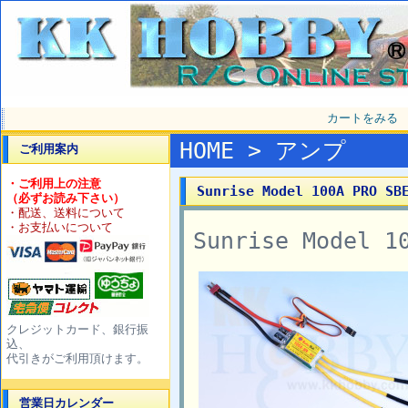
カートをみる
HOME
>
アンプ
ご利用案内
・ご利用上の注意
Sunrise Model 100A PRO 
（必ずお読み下さい）
・配送、送料について
・お支払いについて
Sunrise Model 
クレジットカード、銀行振
込、
代引きがご利用頂けます。
営業日カレンダー