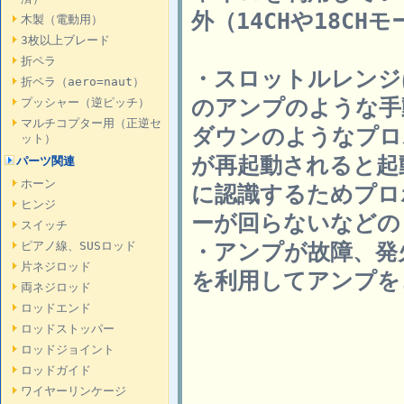
外（14CHや18C
木製（電動用）
3枚以上ブレード
折ペラ
・スロットルレンジは
折ペラ（aero=naut）
のアンプのような手
プッシャー（逆ピッチ）
マルチコプター用（正逆セ
ダウンのようなプロ
ット）
が再起動されると起
パーツ関連
ホーン
に認識するためプロ
ヒンジ
ーが回らないなどの
スイッチ
・アンプが故障、発
ピアノ線、SUSロッド
片ネジロッド
を利用してアンプを
両ネジロッド
ロッドエンド
ロッドストッパー
ロッドジョイント
ロッドガイド
ワイヤーリンケージ