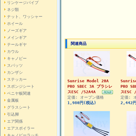
リンケージパイプ
ネジ類
ナット、ワッシャー
ホイール
ノーズギア
メインギア
関連商品
テールギヤ
カウル
キャノピー
スパッツ
カンザシ
ステッカー
Sunrise Model 20A
Sunris
スポンジシート
PRO SBEC 3A ブラシレ
PRO S
スESC /52A4A
スESC 
ベニヤ板関連
定価: オープン価格
定価: 
金属板
1,980円(税込)
2,442
グラスシート
引込脚
エア関係
エアスポイラー
キャノピーラッチ