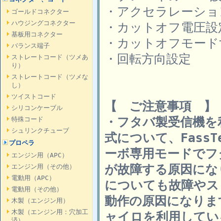
・アクセラレーショ
ゴールドコネクター
ハウジングコネクター
・カットオフ電圧設
基板用コネクター
・カットオフモード
バランス端子
・回転方向設定
ストレートコード（ツメあ
り）
ストレートコード（ツメな
し）
ツイストコード
【 ご注意事項 】
シリコンケーブル
・フタバ製受信機を
特殊コード
シュリンクチューブ
式について、FassT
プロペラ
ーボ専用モードでフ
エンジン用（APC）
が故障する原因にな
エンジン用（その他）
電動用（APC）
についても故障やス
電動用（その他）
動作の原因になりま
木製（エンジン用）
木製（エンジン用：穴加工
ャイロを利用してい
済）