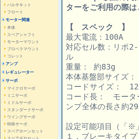
バルサキット
ターをご利用の際は
フロート
モーター関連
【 スペック 】
本体
スペアシャフト
最大電流：100A
モーターマウント
対応セル数：リポ2-
プロペラマウント
ル
コレット
アンプ
重量： 約83g
レギュレーター
本体基盤部サイズ： 67
サーボ
コードサイズ： 12
マイクロサーボ
コード長： モータ
ミニサーボ
ミドルサーボ
ンプ全体の長さ約29
スタンダードサーボ
ウイングサーボ
特殊サーボ
設定可能項目（「※
スペアホーンセット
１．ブレーキタイプ：
スペアギヤセット