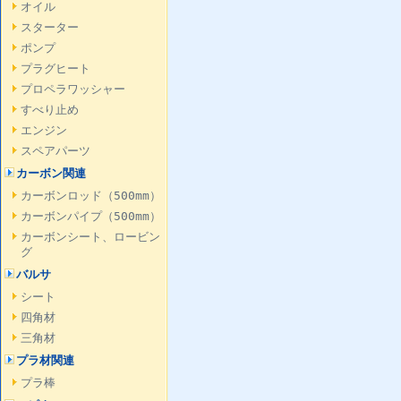
オイル
スターター
ポンプ
プラグヒート
プロペラワッシャー
すべり止め
エンジン
スペアパーツ
カーボン関連
カーボンロッド（500mm）
カーボンパイプ（500mm）
カーボンシート、ロービン
グ
バルサ
シート
四角材
三角材
プラ材関連
プラ棒