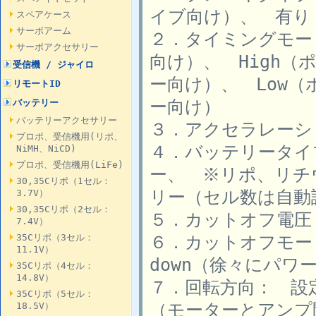
イブ向け）、 有り（
スペアケース
サーボアーム
２．タイミングモー
サーボアクセサリー
向け）、 High（
受信機 / ジャイロ
ー向け）、 Low（
リモートID
ー向け）
バッテリー
バッテリーアクセサリー
３．アクセラレーション
プロポ、受信機用(リポ、
４．バッテリータイ
NiMH、NiCD)
プロポ、受信機用(LiFe)
ー、 ※リポ、リチ
30,35Cリポ（1セル：
リー（セル数は自動
3.7V）
30,35Cリポ（2セル：
５．カットオフ電圧： 
7.4V）
６．カットオフモード
35Cリポ（3セル：
11.1V）
down（徐々にパワ
35Cリポ（4セル：
14.8V）
７．回転方向： 設
35Cリポ（5セル：
（モーターとアンプ
18.5V）