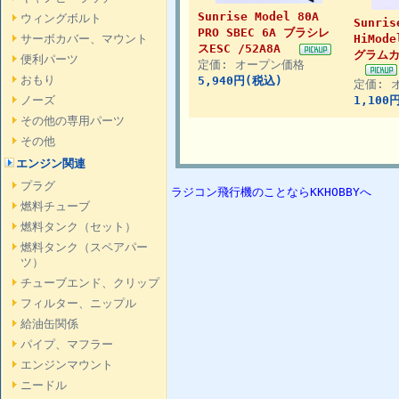
Sunrise Model 80A
ウィングボルト
Sunris
PRO SBEC 6A ブラシレ
サーボカバー、マウント
HiMod
スESC /52A8A
グラムカ
便利パーツ
定価: オープン価格
おもり
5,940円(税込)
定価: 
ノーズ
1,100
その他の専用パーツ
その他
エンジン関連
プラグ
ラジコン飛行機のことならKKHOBBYへ
燃料チューブ
燃料タンク（セット）
燃料タンク（スペアパー
ツ）
チューブエンド、クリップ
フィルター、ニップル
給油缶関係
パイプ、マフラー
エンジンマウント
ニードル