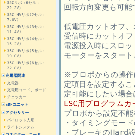
35Cリポ（6セル：
回転方向変更も可能
22.2V）
35C HVリポ(2セル：
7.6V)
低電圧カットオフ、
35C HVリポ(3セル：
11.4V)
受信時にカットオフ
35C HVリポ(4セル：
電源投入時にスロッ
15.2V)
35C HVリポ(5セル：
モーターをスタート
19.0V)
35C HVリポ(6セル：
22.8V)
※プロポからの操作
充電器関連
定項目を設定するこ
充電器
充電用コード、ボード
定可能にしたい場合
チェッカー
ESC用プログラムカ
EDFユニット
プロポから設定不能
アクセサリー
パイロット人形
・タイミングモード
ライトシステム
・ブレーキのHard
コネクター、コード