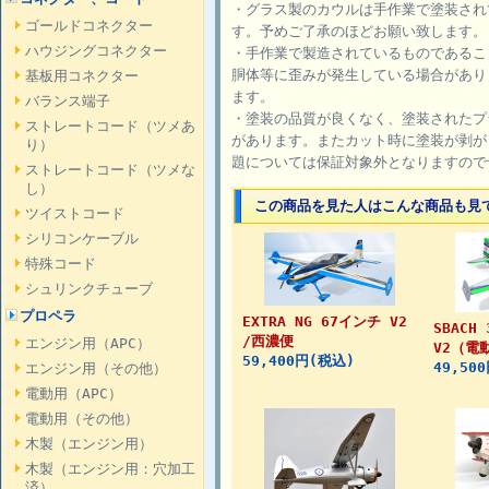
・グラス製のカウルは手作業で塗装され
ゴールドコネクター
す。予めご了承のほどお願い致します。
ハウジングコネクター
・手作業で製造されているものであるこ
胴体等に歪みが発生している場合があり
基板用コネクター
ます。
バランス端子
・塗装の品質が良くなく、塗装されたプ
ストレートコード（ツメあ
があります。またカット時に塗装が剥が
り）
題については保証対象外となりますので
ストレートコード（ツメな
し）
この商品を見た人はこんな商品も見
ツイストコード
シリコンケーブル
特殊コード
シュリンクチューブ
プロペラ
EXTRA NG 67インチ V2
SBACH
/西濃便
エンジン用（APC）
V2（電
59,400円(税込)
49,50
エンジン用（その他）
電動用（APC）
電動用（その他）
木製（エンジン用）
木製（エンジン用：穴加工
済）