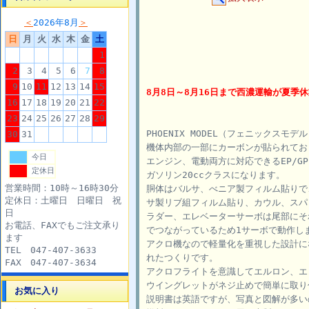
＜
2026年8月
＞
日
月
火
水
木
金
土
1
2
3
4
5
6
7
8
9
10
11
12
13
14
15
8月8日～8月16日まで西濃運輸が夏季
16
17
18
19
20
21
22
23
24
25
26
27
28
29
PHOENIX MODEL（フェニックスモデル）
30
31
機体内部の一部にカーボンが貼られてお
今日
エンジン、電動両方に対応できるEP/GP
定休日
ガソリン20ccクラスになります。
営業時間：10時～16時30分
胴体はバルサ、べニア製フィルム貼りで
定休日：土曜日 日曜日 祝
サ製リブ組フィルム貼り、カウル、スパ
日
ラダー、エレベーターサーボは尾部にそ
お電話、FAXでもご注文承り
でつながっているため1サーボで動作し
ます
アクロ機なので軽量化を重視した設計に
TEL 047-407-3633
れたつくりです。
FAX 047-407-3634
アクロフライトを意識してエルロン、エ
ウイングレットがネジ止めで簡単に取り
お気に入り
説明書は英語ですが、写真と図解が多い