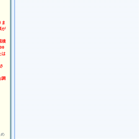
きま
票が
認後
00
たは
さ
お調
ため