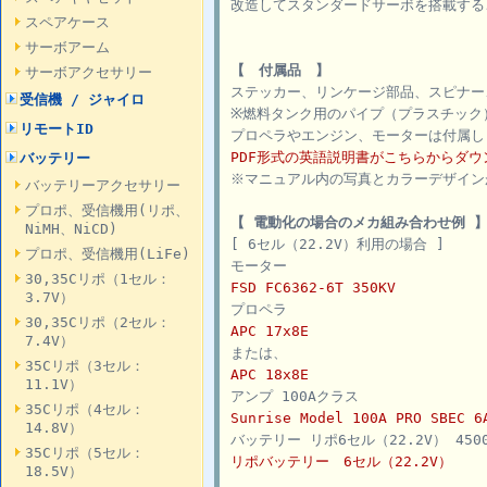
改造してスタンダードサーボを搭載する
スペアケース
サーボアーム
【 付属品 】
サーボアクセサリー
ステッカー、リンケージ部品、スピナ
受信機 / ジャイロ
※燃料タンク用のパイプ（プラスチック
リモートID
プロペラやエンジン、モーターは付属し
PDF形式の英語説明書がこちらからダ
バッテリー
※マニュアル内の写真とカラーデザイン
バッテリーアクセサリー
プロポ、受信機用(リポ、
【 電動化の場合のメカ組み合わせ例 
NiMH、NiCD)
[ 6セル（22.2V）利用の場合 ]
プロポ、受信機用(LiFe)
モーター
30,35Cリポ（1セル：
FSD FC6362-6T 350KV
3.7V）
プロペラ
30,35Cリポ（2セル：
APC 17x8E
7.4V）
または、
35Cリポ（3セル：
APC 18x8E
11.1V）
アンプ 100Aクラス
35Cリポ（4セル：
Sunrise Model 100A PRO SBEC
14.8V）
バッテリー リポ6セル（22.2V） 4500
35Cリポ（5セル：
リポバッテリー 6セル（22.2V）
18.5V）