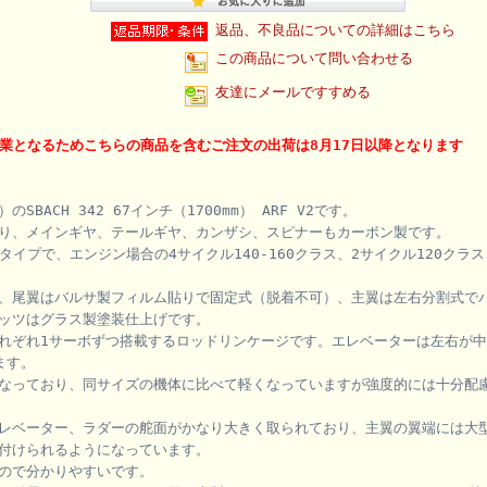
返品、不良品についての詳細はこちら
この商品について問い合わせる
友達にメールですすめる
休業となるためこちらの商品を含むご注文の出荷は8月17日以降となります
のSBACH 342 67インチ（1700mm） ARF V2です。
り、メインギヤ、テールギヤ、カンザシ、スピナーもカーボン製です。
タイプで、エンジン場合の4サイクル140-160クラス、2サイクル120クラス
、尾翼はバルサ製フィルム貼りで固定式（脱着不可）、主翼は左右分割式で
ッツはグラス製塗装仕上げです。
れぞれ1サーボずつ搭載するロッドリンケージです。エレベーターは左右が
ます。
なっており、同サイズの機体に比べて軽くなっていますが強度的には十分配
レベーター、ラダーの舵面がかなり大きく取られており、主翼の翼端には大
付けられるようになっています。
ので分かりやすいです。