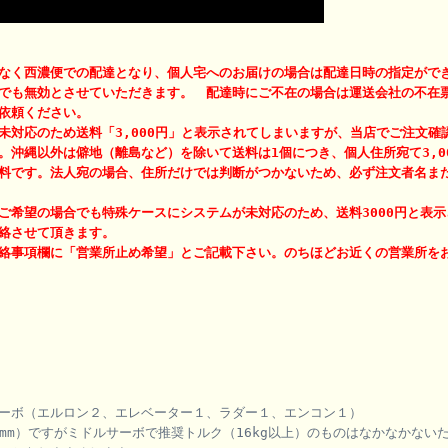
なく西濃便での配達となり、個人宅へのお届けの場合は配達日時の指定がで
でも無効とさせていただきます。 配達時にご不在の場合は運送会社の不在
依頼ください。
未対応のため送料「3,000円」と表示されてしまいますが、当店でご注文確
。沖縄以外は僻地（離島など）を除いて送料は1個につき、個人住所宛て3,0
料です。法人宛の場合、住所だけでは判断がつかないため、必ず注文者名ま
ご希望の場合でも特殊ケースにシステムが未対応のため、送料3000円と表示
絡させて頂きます。
絡事項欄に「営業所止め希望」とご記載下さい。のちほどお近くの営業所を
ーボ（エルロン２、エレベーター１、ラダー１、エンコン１）
6mm）ですがミドルサーボで推奨トルク（16kg以上）のものはなかなかない