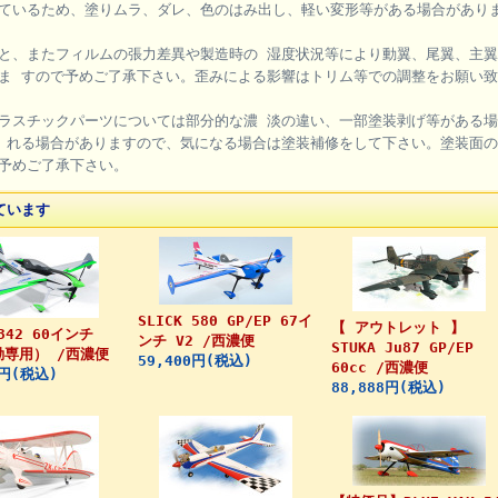
ているため、塗りムラ、ダレ、色のはみ出し、軽い変形等がある場合があり
と、またフィルムの張力差異や製造時の 湿度状況等により動翼、尾翼、主
ま すので予めご了承下さい。歪みによる影響はトリム等での調整をお願い
ラスチックパーツについては部分的な濃 淡の違い、一部塗装剥げ等がある
 れる場合がありますので、気になる場合は塗装補修をして下さい。塗装面の
予めご了承下さい。
ています
SLICK 580 GP/EP 67イ
【 アウトレット 】
 342 60インチ
ンチ V2 /西濃便
STUKA Ju87 GP/EP
動専用） /西濃便
59,400円(税込)
60cc /西濃便
0円(税込)
88,888円(税込)