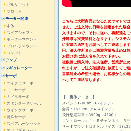
バルサキット
フロート
モーター関連
こちらは大型商品となるためヤマトでは
本体
せん。ご注文時に日時を指定された場合
スペアシャフト
入りますので、それに従い、再配達をご
沖縄県は実費送料となります。システム
モーターマウント
に実際の送料をお調べしてご連絡します
プロペラマウント
円、法人住所または西濃営業所止めは無
コレット
お届け先に法人名を入れて下さい。
アンプ
複数個ご購入時、法人住所、営業所止め
レギュレーター
れますが、ご注文確認後に修正してご連
営業所止め希望の場合、お客様からの連
サーボ
べしてご連絡致します。
マイクロサーボ
ミニサーボ
ミドルサーボ
【 機体データ 】
スパン：1700mm（67インチ）
スタンダードサーボ
全長：1638mm（64.4インチ）
ウイングサーボ
飛行想定重量：3900g～4100g
特殊サーボ
コントロール：４～５チャンネル、５サ
スペアホーンセット
サーボマウントはミドルサイズ（18x3
スペアギヤセット