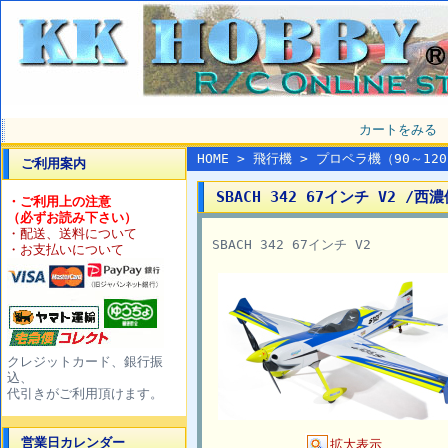
カートをみる
HOME
>
飛行機
>
プロペラ機（90～12
ご利用案内
SBACH 342 67インチ V2 /西
・ご利用上の注意
（必ずお読み下さい）
・配送、送料について
SBACH 342 67インチ V2
・お支払いについて
クレジットカード、銀行振
込、
代引きがご利用頂けます。
営業日カレンダー
拡大表示