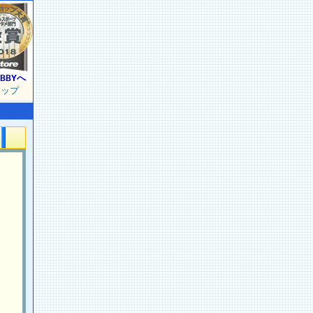
BBYへ
マップ