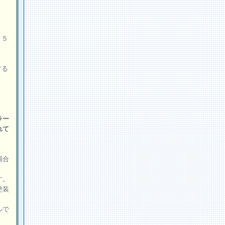
１５
する
ラー
れて
場合
す。
塗装
ルで