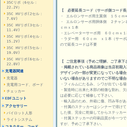
35Cリポ（6セル：
22.2V）
【 必要延長コード（サーボ側コード長
35C HVリポ(2セル：
・ エルロンサーボ用主翼側 １５ｃｍ
7.6V)
・ エルロンサーボ用胴体側 ２チャン
35C HVリポ(3セル：
ｃｍｘ１本
11.4V)
・エレベーターサーボ用 ６０ｃｍｘ１
35C HVリポ(4セル：
・ラダー用 ６０ｃｍ ｘ１本（サーボ
15.2V)
ので延長コードは不要
35C HVリポ(5セル：
19.0V)
35C HVリポ(6セル：
【 ご注意事項（予めご理解、ご了承下
22.8V)
・掲載されている商品画像は当店初期入
充電器関連
デザインの一部が変更になっている場合
充電器
いない場合がありますのでご不明な場合
・フィルムにたるみ、シワが出ている場
充電用コード、ボード
・製造時に出来た木部の軽微な割れ、欠
チェッカー
は必要に応じて補修して下さい。
EDFユニット
・輸入品のため、外箱に傷、凹み等があ
アクセサリー
・付属のステッカーはシンナーで溶けて
した後、完全に乾燥してからステッカー
パイロット人形
・付属ステッカーの印刷品質が今一つで
ライトシステム
すが、予めご了承下さい。
コネクター、コード