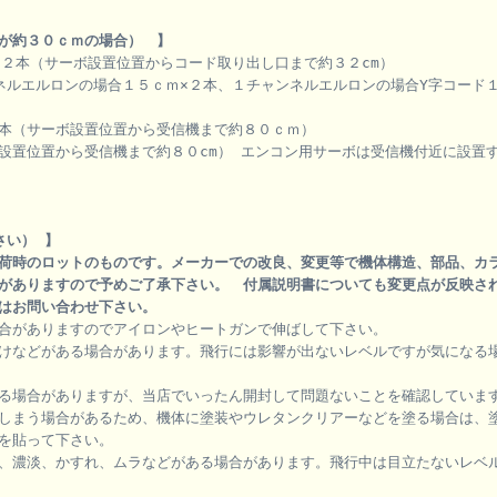
が約３０ｃｍの場合） 】
×２本（サーボ設置位置からコード取り出し口まで約３２cm）
ネルエルロンの場合１５ｃｍ×２本、１チャンネルエルロンの場合Y字コード
本（サーボ設置位置から受信機まで約８０ｃｍ）
設置位置から受信機まで約８０cm） エンコン用サーボは受信機付近に設置
さい） 】
荷時のロットのものです。メーカーでの改良、変更等で機体構造、部品、カ
がありますので予めご了承下さい。 付属説明書についても変更点が反映さ
はお問い合わせ下さい。
合がありますのでアイロンやヒートガンで伸ばして下さい。
けなどがある場合があります。飛行には影響が出ないレベルですが気になる
る場合がありますが、当店でいったん開封して問題ないことを確認していま
しまう場合があるため、機体に塗装やウレタンクリアーなどを塗る場合は、
を貼って下さい。
、濃淡、かすれ、ムラなどがある場合があります。飛行中は目立たないレベ