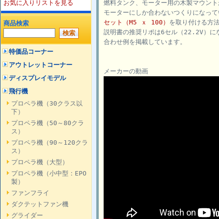
お気に入りリストを見る
燃料タンク、モーター用の木製マウントが
モーターにしか合わないつくりになって
セット（M5 ｘ 100）
を取り付ける方
商品検索
説明書の推奨リポは6セル（22.2V）
合わせ例を掲載しています。
特価品コーナー
アウトレットコーナー
メーカーの動画
ディスプレイモデル
飛行機
プロペラ機（30クラス以
下）
プロペラ機（50～80クラ
ス）
プロペラ機（90～120クラ
ス）
プロペラ機（大型）
プロペラ機（小中型：EPO
製）
ファンフライ
ダクテットファン機
グライダー