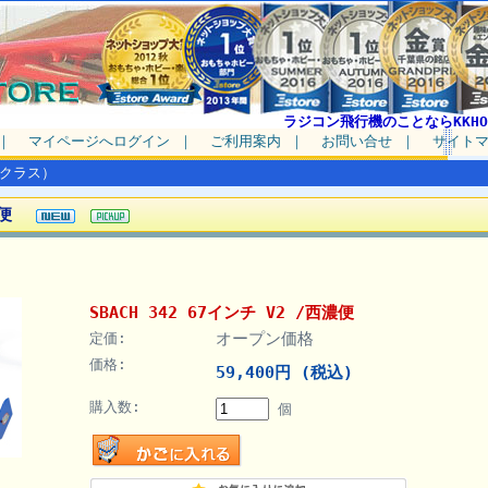
ラジコン飛行機のことならKKHO
｜
マイページへログイン
｜
ご利用案内
｜
お問い合せ
｜
サイト
0クラス）
濃便
SBACH 342 67インチ V2 /西濃便
オープン価格
定価:
価格:
59,400円 (税込)
購入数:
個