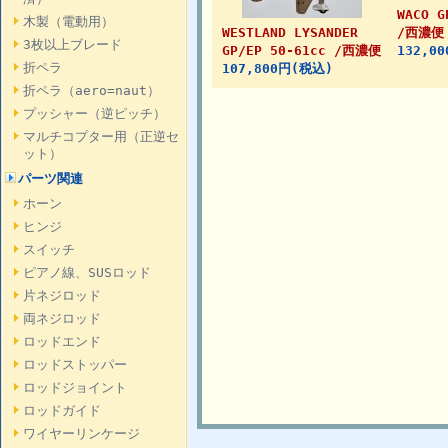
WACO G
木製（電動用）
WESTLAND LYSANDER
/西濃便
3枚以上ブレード
GP/EP 50-61cc /西濃便
132,0
折ペラ
107,800円(税込)
折ペラ（aero=naut）
プッシャー（逆ピッチ）
マルチコプター用（正逆セ
ット）
パーツ関連
ホーン
ヒンジ
スイッチ
ピアノ線、SUSロッド
片ネジロッド
両ネジロッド
ロッドエンド
ロッドストッパー
ロッドジョイント
ロッドガイド
ワイヤーリンケージ