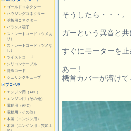
ゴールドコネクター
そうしたら・・・。
ハウジングコネクター
基板用コネクター
バランス端子
ガーという異音と共
ストレートコード（ツメあ
り）
ストレートコード（ツメな
すぐにモーターを止
し）
ツイストコード
シリコンケーブル
あー!
特殊コード
機首カバーが溶けてる
シュリンクチューブ
プロペラ
エンジン用（APC）
エンジン用（その他）
電動用（APC）
電動用（その他）
木製（エンジン用）
木製（エンジン用：穴加工
済）