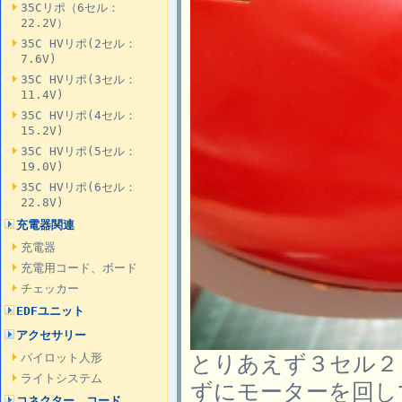
35Cリポ（6セル：
22.2V）
35C HVリポ(2セル：
7.6V)
35C HVリポ(3セル：
11.4V)
35C HVリポ(4セル：
15.2V)
35C HVリポ(5セル：
19.0V)
35C HVリポ(6セル：
22.8V)
充電器関連
充電器
充電用コード、ボード
チェッカー
EDFユニット
アクセサリー
とりあえず３セル２
パイロット人形
ライトシステム
ずにモーターを回し
コネクター、コード