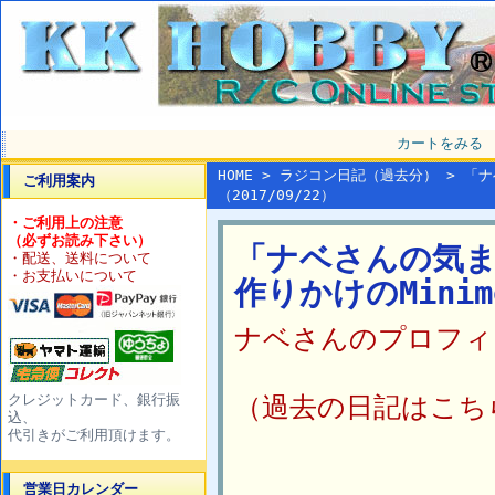
カートをみる
HOME
>
ラジコン日記（過去分）
>
「ナ
ご利用案内
（2017/09/22）
・ご利用上の注意
（必ずお読み下さい）
「ナベさんの気
・配送、送料について
・お支払いについて
作りかけのMinimo
ナベさんのプロフィ
（過去の日記はこち
クレジットカード、銀行振
込、
代引きがご利用頂けます。
営業日カレンダー