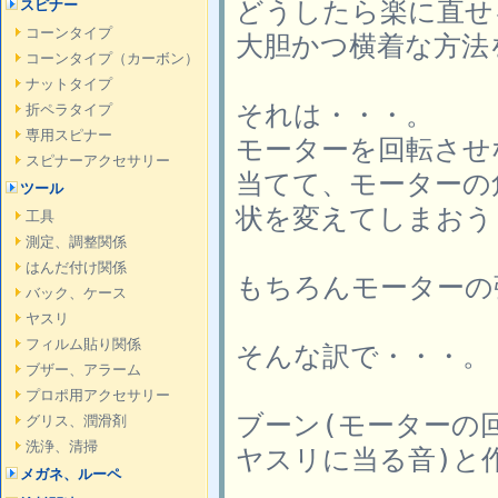
どうしたら楽に直せ
スピナー
コーンタイプ
大胆かつ横着な方法
コーンタイプ（カーボン）
ナットタイプ
それは・・・。
折ペラタイプ
専用スピナー
モーターを回転させ
スピナーアクセサリー
当てて、モーターの
ツール
状を変えてしまおう
工具
測定、調整関係
はんだ付け関係
もちろんモーターの
バック、ケース
ヤスリ
フィルム貼り関係
そんな訳で・・・。
ブザー、アラーム
プロポ用アクセサリー
ブーン(モーターの
グリス、潤滑剤
洗浄、清掃
ヤスリに当る音)と
メガネ、ルーペ