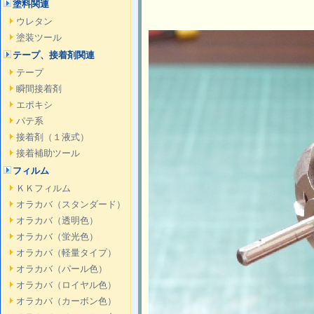
塗料関連
ウレタン
塗装ツール
テープ、接着剤関連
テープ
瞬間接着剤
エポキシ
パテ系
接着剤（１液式）
接着補助ツール
フィルム
ＫＫフィルム
オラカバ（スタンダード）
オラカバ（透明色）
オラカバ（蛍光色）
オラカバ（軽量タイプ）
オラカバ（パール色）
オラカバ（ロイヤル色）
オラカバ（カーボン色）