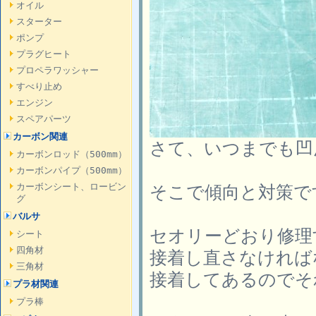
オイル
スターター
ポンプ
プラグヒート
プロペラワッシャー
すべり止め
エンジン
スペアパーツ
カーボン関連
さて、いつまでも凹
カーボンロッド（500mm）
カーボンパイプ（500mm）
カーボンシート、ロービン
そこで傾向と対策で
グ
バルサ
セオリーどおり修理
シート
四角材
接着し直さなければ
三角材
接着してあるのでそ
プラ材関連
プラ棒