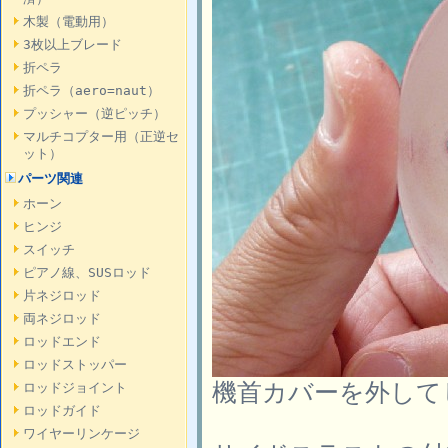
木製（電動用）
3枚以上ブレード
折ペラ
折ペラ（aero=naut）
プッシャー（逆ピッチ）
マルチコプター用（正逆セ
ット）
パーツ関連
ホーン
ヒンジ
スイッチ
ピアノ線、SUSロッド
片ネジロッド
両ネジロッド
ロッドエンド
ロッドストッパー
機首カバーを外して
ロッドジョイント
ロッドガイド
ワイヤーリンケージ