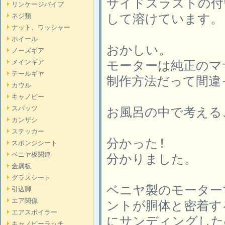
サイドスラストの付
リンケージパイプ
して溶けています。
ネジ類
ナット、ワッシャー
ホイール
おかしい。
ノーズギア
モーターは純正のマ
メインギア
テールギヤ
制作方法だって間違
カウル
キャノピー
スパッツ
お風呂の中で考える
カンザシ
ステッカー
分かった!
スポンジシート
ベニヤ板関連
分かりました。
金属板
グラスシート
ベニヤ製のモーター
引込脚
エア関係
ントが胴体と密着す
エアスポイラー
にサンディングした
キャノピーラッチ