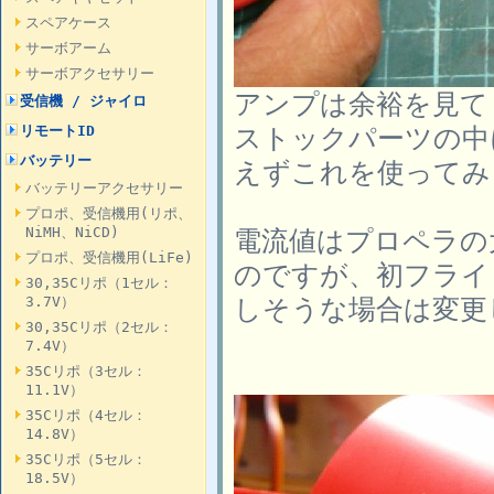
スペアケース
サーボアーム
サーボアクセサリー
アンプは余裕を見て
受信機 / ジャイロ
ストックパーツの中に
リモートID
バッテリー
えずこれを使ってみ
バッテリーアクセサリー
プロポ、受信機用(リポ、
NiMH、NiCD)
電流値はプロペラの
プロポ、受信機用(LiFe)
のですが、初フライ
30,35Cリポ（1セル：
しそうな場合は変更
3.7V）
30,35Cリポ（2セル：
7.4V）
35Cリポ（3セル：
11.1V）
35Cリポ（4セル：
14.8V）
35Cリポ（5セル：
18.5V）