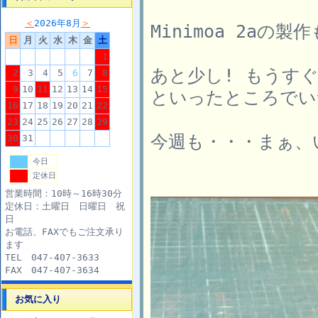
＜
2026年8月
＞
Minimoa 2a
日
月
火
水
木
金
土
1
あと少し! もうす
2
3
4
5
6
7
8
9
10
11
12
13
14
15
といったところでい
16
17
18
19
20
21
22
23
24
25
26
27
28
29
今週も・・・まぁ、
30
31
今日
定休日
営業時間：10時～16時30分
定休日：土曜日 日曜日 祝
日
お電話、FAXでもご注文承り
ます
TEL 047-407-3633
FAX 047-407-3634
お気に入り