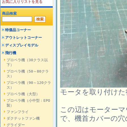
お気に入りリストを見る
商品検索
特価品コーナー
アウトレットコーナー
ディスプレイモデル
飛行機
プロペラ機（30クラス以
下）
プロペラ機（50～80クラ
ス）
プロペラ機（90～120クラ
ス）
モータを取り付けた
プロペラ機（大型）
プロペラ機（小中型：EPO
製）
この辺はモーターマ
ファンフライ
で、機首カバーの穴
ダクテットファン機
グライダー