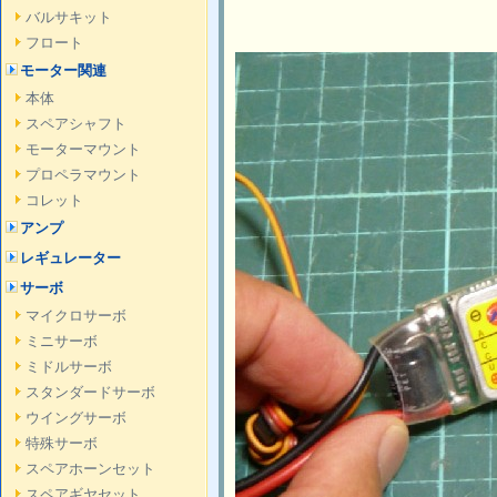
バルサキット
フロート
モーター関連
本体
スペアシャフト
モーターマウント
プロペラマウント
コレット
アンプ
レギュレーター
サーボ
マイクロサーボ
ミニサーボ
ミドルサーボ
スタンダードサーボ
ウイングサーボ
特殊サーボ
スペアホーンセット
スペアギヤセット