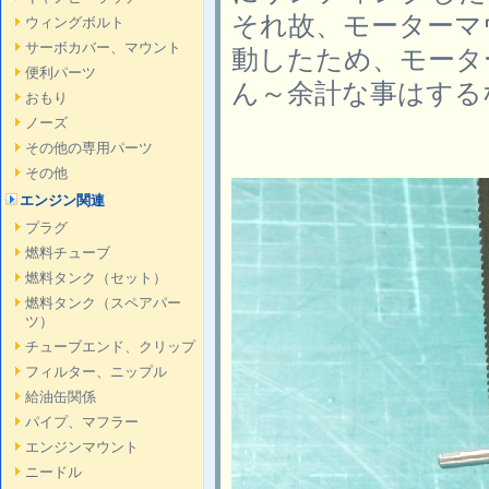
それ故、モーターマ
ウィングボルト
サーボカバー、マウント
動したため、モータ
便利パーツ
ん～余計な事はする
おもり
ノーズ
その他の専用パーツ
その他
エンジン関連
プラグ
燃料チューブ
燃料タンク（セット）
燃料タンク（スペアパー
ツ）
チューブエンド、クリップ
フィルター、ニップル
給油缶関係
パイプ、マフラー
エンジンマウント
ニードル